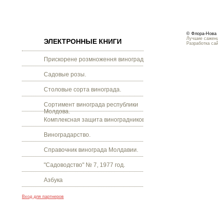
© Флора-Нова 
Лучшие саженц
ЭЛЕКТРОННЫЕ КНИГИ
Разработка са
Прискорене розмноження винограду.
Садовые розы.
Столовые сорта винограда.
Сортимент винограда республики
Молдова.
Комплексная защита виноградников.
Виноградарство.
Справочник винограда Молдавии.
"Садоводство" № 7, 1977 год.
Азбука
Вход для партнеров