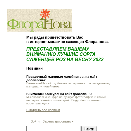
О компании
Как купить
Мы рады приветствовать Вас
в интернет-магазине саженцев Флора-нова.
ПРЕДСТАВЛЯЕМ ВАШЕМУ
ВНИМАНИЮ ЛУЧШИЕ СОРТА
САЖЕНЦЕВ РОЗ НА ВЕСНУ 2022
Новинки
Посадочный материал лилейников. на сайт
добавлены:
Внимание!На сайт добавлен ассортимент по посадочному
материалу лилейников.
Внимание! Конкурс! на сайт добавлены:
Мы объявляем конкурс на лучшую фотографию и самый
информативный комментарий! Подробности можно
прочитать
здесь
Смотреть все новинки
Войти
Зарегистрироваться