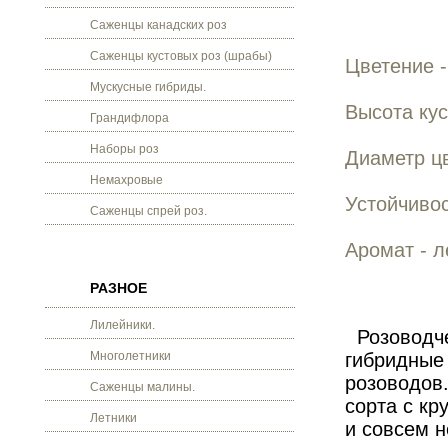
Саженцы канадских роз
Саженцы кустовых роз (шрабы)
Цветение -
Мускусные гибриды.
Высота кус
Грандифлора
Наборы роз
Диаметр цв
Немахровые
Устойчивос
Саженцы спрей роз.
Аромат - л
РАЗНОЕ
Лилейники.
Розоводче
Многолетники
гибридные
розоводов.
Саженцы малины.
сорта с кр
Летники
и совсем н