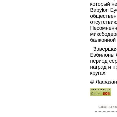
который не
Babylon E
обществен
отсутствию
Несомненн
миксбодер
балконной 
Завершая р
Бэбилоны 
период се
наград и п
кругах.
© Лафаза
Саженцы роз