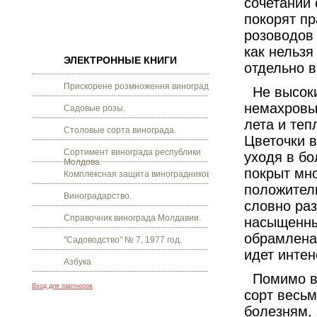
сочетании 
покорят пр
розоводов 
как нельзя
ЭЛЕКТРОННЫЕ КНИГИ
отдельно в
Прискорене розмноження винограду.
Не высоки
немахровы
Садовые розы.
лета и теп
Столовые сорта винограда.
Цветочки в
Сортимент винограда республики
уходя в бо
Молдова.
покрыт мн
Комплексная защита виноградников.
положител
Виноградарство.
словно раз
Справочник винограда Молдавии.
насыщенны
обрамлена
"Садоводство" № 7, 1977 год.
идет интен
Азбука
Помимо вы
Вход для партнеров
сорт весьм
болезням, 