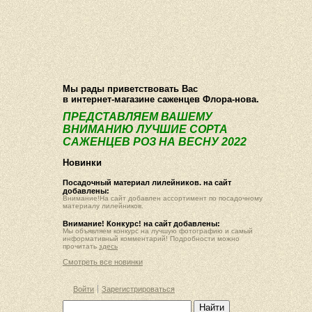
О компании
Как купить
Фотогалерея
Статьи
Опт
Контакт
Мы рады приветствовать Вас
в интернет-магазине саженцев Флора-нова.
ПРЕДСТАВЛЯЕМ ВАШЕМУ
ВНИМАНИЮ ЛУЧШИЕ СОРТА
САЖЕНЦЕВ РОЗ НА ВЕСНУ 2022
Новинки
Посадочный материал лилейников. на сайт
добавлены:
Внимание!На сайт добавлен ассортимент по посадочному
материалу лилейников.
Внимание! Конкурс! на сайт добавлены:
Мы объявляем конкурс на лучшую фотографию и самый
информативный комментарий! Подробности можно
прочитать
здесь
Смотреть все новинки
Войти
Зарегистрироваться