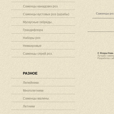
Саженцы канадских роз
Саженцы роз
Саженцы кустовых роз (шрабы)
Мускусные гибриды.
Грандифлора
Наборы роз
Немахровые
Саженцы спрей роз.
© Флора-Нова 
Лучшие саженц
Разработка са
РАЗНОЕ
Лилейники.
Многолетники
Саженцы малины.
Летники