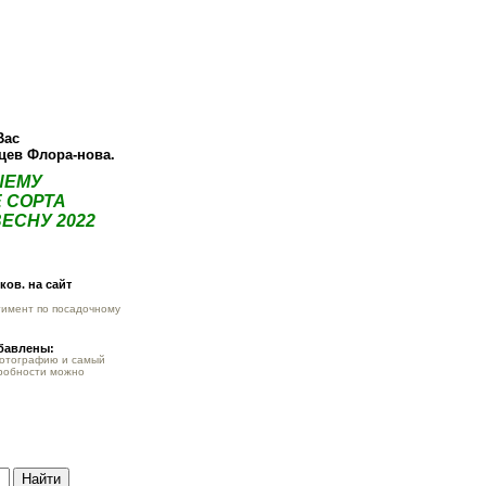
ея
Статьи
Опт
Контакты
Вас
нцев Флора-нова.
ШЕМУ
 СОРТА
ЕСНУ 2022
ов. на сайт
тимент по посадочному
обавлены:
фотографию и самый
робности можно