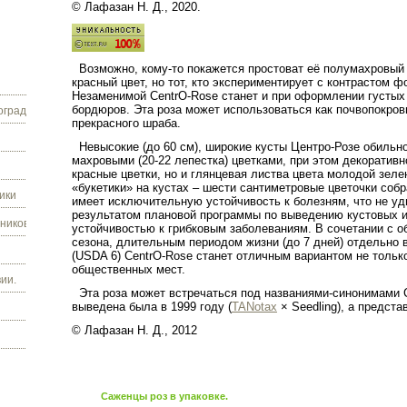
© Лафазан Н. Д., 2020.
Возможно, кому-то покажется простоват её полумахровы
красный цвет, но тот, кто экспериментирует с контрастом ф
Незаменимой CentrO-Rose станет и при оформлении густых
бордюров. Эта роза может использоваться как почвопокров
граду.
прекрасного шраба.
Невысокие (до
60 см
), широкие кусты Центро-Розе обильн
махровыми (20-22 лепестка) цветками, при этом декоратив
красные цветки, но и глянцевая листва цвета молодой зел
«букетики» на кустах – шести сантиметровые цветочки собр
ики
имеет исключительную устойчивость к болезням, что не уд
результатом плановой программы по выведению кустовых и
ников.
устойчивостью к грибковым заболеваниям. В сочетании с о
сезона, длительным периодом жизни (до 7 дней) отдельно в
(
USDA
6) CentrO-Rose станет отличным вариантом не тольк
общественных мест.
ии.
Эта роза может встречаться под названиями-синонимами Ch
выведена была в 1999 году
(
TANotax
× Seedling), а предста
© Лафазан Н. Д., 2012
Саженцы роз в упаковке.