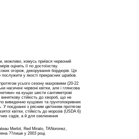
ки, можливо, комусь приївся червоний
ірів оцінить її по достоїнству.
соких огорож, декорування бордюрів. Ця
 послужити у якості прекрасних шрабов.
 протягом усього сезону махровими (20-22
ки насичені червоні квітки, але і глянсова
укетики» на кущах шести сантиметрові
 виняткову стійкість до хвороб, що не
 по виведенню кущових та грунтопокривних
. У поєднанні з рясним цвітінням протягом
зятої квітки, стійкість до морозів (USDA 6)
тних садів, а й для озеленення
eau Merlot, Red Mirato, TANoronez,
лена ??лише у 2003 році.