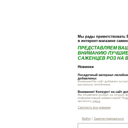
О компании
Как купить
Фотогалер
Мы рады приветствовать 
в интернет-магазине саже
ПРЕДСТАВЛЯЕМ ВА
ВНИМАНИЮ ЛУЧШИЕ
САЖЕНЦЕВ РОЗ НА В
Новинки
Посадочный материал лилейник
добавлены:
Внимание!На сайт добавлен ассор
материалу лилейников.
Внимание! Конкурс! на сайт д
Мы объявляем конкурс на лучшую 
информативный комментарий! Под
прочитать
здесь
Смотреть все новинки
Войти
Зарегистрироваться