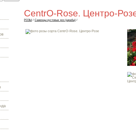
CentrO-Rose. Центро-Роз
РОЗЫ
/
Саженцы кустовых роз (шрабы)
/
ов
з
нда