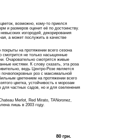
й
цветок, возможно, кому-то приелся
орм и размеров оценит её по достоинству.
 невысоких изгородей, декорирования
ная, а может послужить в качестве
о покрыты на протяжении всего сезона
но смотрится не только насыщенные
ени. Очаровательно смотрятся живые
анные кистями. К слову сказать, эта роза
ивительно, ведь Центро-Розе является
 почвопокровных роз с максимальной
бильным цветением на протяжении всего
зятого цветка, устойчивость к морозам
о для частных садов, но и для озеленения
ateau Merlot, Red Mirato, TANoronez,
влена лишь в 2003 году.
80 грн.