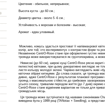
Цветение - обильное, непрерывное;
Высота куста - до 60 см.;
)
Диаметр цветка - около 5 -6 см.;
Устойчивость к морозам и болезням - высокая;
Аромат - едва уловимый.
Можливо, комусь здасться простоват її напівмахрової квіт
колір, але той, хто експериментує з контрастом форм та розм
Незамінною CentrO-Rose стане при оформленні густих неви
троянда може використовуватися як грунтопокривна, а може
Невисокі (до 60 см), широкі кущі CentrO-Rose рясно вкриті
пелюстки) квітками, при цьому декоративно виглядає не тіль
листя кольору молодої зелені. Чарівно виглядають живі «б
квіточки зібрані китицями. До слова сказати, ця троянда має
дивно, адже CentrO-Rose є результатом планової програми
троянд з максимальною стійкістю до грибкових захворювань
усього сезону, тривалим періодом життя (до 7 днів) окремо в
CentrO-Rose стане відмінним варіантом не тільки для прива
громадських місць.
Ця троянда може зустрічатися під назвами синонімами Chat
виведена була у 1999 році (TANotax × Seedling), а представ