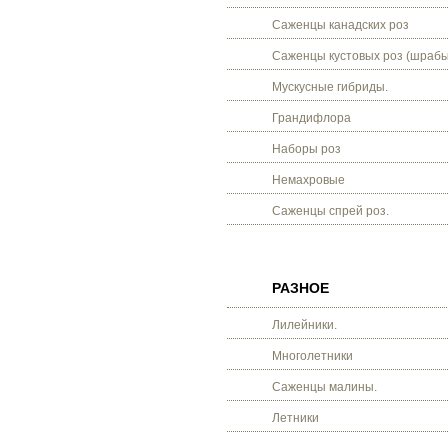
Саженцы канадских роз
Саженцы кустовых роз (шрабы
Мускусные гибриды.
Грандифлора
Наборы роз
Немахровые
Саженцы спрей роз.
РАЗНОЕ
Лилейники.
Многолетники
Саженцы малины.
Летники