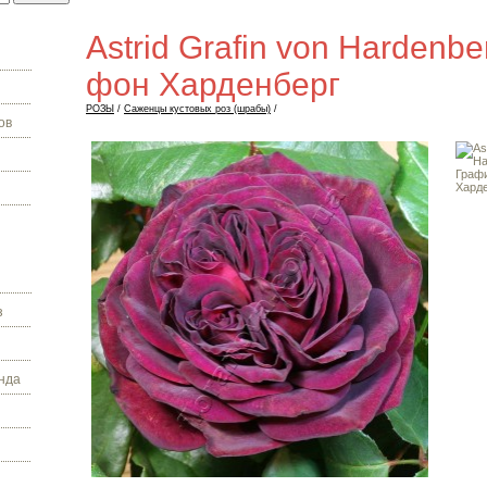
Astrid Grafin von Hardenb
фон Харденберг
РОЗЫ
/
Саженцы кустовых роз (шрабы)
/
ов
з
нда