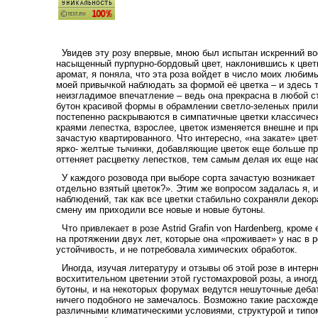
Увидев эту розу впервые, мною был испытан искренний во
насыщенный пурпурно-бордовый цвет, наклонившись к цвет
аромат, я поняла, что эта роза войдет в число моих любим
моей привычкой наблюдать за формой её цветка – и здесь то
неизгладимое впечатление – ведь она прекрасна в любой с
бутон красивой формы в обрамлении светло-зеленых прили
постепенно раскрываются в симпатичные цветки классичес
краями лепестка, взрослее, цветок изменяется внешне и пр
зачастую квартированного. Что интересно, «на закате» цве
ярко- желтые тычинки, добав
ляющие цветок еще больше при
оттеняет расцветку лепестков, тем самым делая их еще н
У каждого розовода при выборе сорта зачастую возникает 
отдельно взятый цветок?». Этим же вопросом задалась я, 
наблюдений, так как все цветки стабильно сохраняли декора
смену им приходили все новые и новые бутоны.
Что привлекает в розе Astrid Grafin von Hardenberg, кроме 
на протяжении двух лет, которые она «проживает» у нас в 
устойчивость, и не потребовала химических обработок.
Иногда, изучая литературу и отзывы об этой розе в интер
восхитительном цветении этой густомахровой розы, а иног
бутоны, и на некоторых форумах ведутся нешуточные дебат
ничего подобного не замечалось. Возможно такие расхожд
различными климатическими условиями, структурой и типо