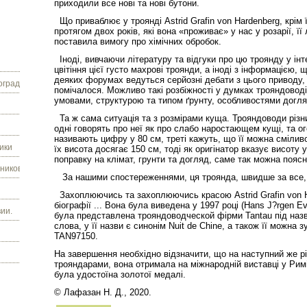
приходили все нові та нові бутони.
Що приваблює у троянді Astrid Grafin von Hardenberg, крім ї
протягом двох років, які вона «проживає» у нас у розарії, її
поставила вимогу про хімічних обробок.
Іноді, вивчаючи літературу та відгуки про цю троянду у ін
цвітіння цієї густо махрові троянди, а іноді з інформацією,
деяких форумах ведуться серйозні дебати з цього приводу, 
граду.
помічалося. Можливо такі розбіжності у думках трояндоводі
умовами, структурою та типом ґрунту, особливостями догля
Та ж сама ситуація та з розмірами куща. Трояндоводи різни
одні говорять про неї як про слабо наростающем кущі, та о
називають цифру у 80 см, треті кажуть, що її можна смілив
ики
їх висота досягає 150 см, тоді як оригінатор вказує висоту
поправку на клімат, грунти та догляд, саме так можна пояснит
ников.
За нашими спостереженнями, ця троянда, швидше за все, 
Захоплюючись та захоплюючись красою Astrid Grafin von Har
біографії ... Вона була виведена у 1997 році (Hans J?rgen Ev
ии.
була представлена трояндоводческой фірми Tantau під наз
слова, у її назви є синонім Nuit de Chine, а також її можна 
TAN97150.
На завершення необхідно відзначити, що на наступний же рі
трояндарами, вона отримала на міжнародній виставці у Рим
була удостоїна золотої медалі.
© Лафазан Н. Д., 2020.