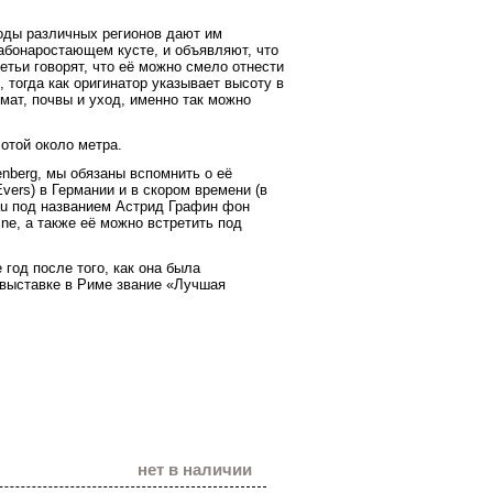
воды различных регионов дают им
лабонаростающем кусте, и объявляют, что
ретьи говорят, что её можно смело отнести
, тогда как оригинатор указывает высоту в
мат, почвы и уход, именно так можно
отой около метра.
enberg, мы обязаны вспомнить о её
ers) в Германии и в скором времени (в
au под названием Астрид Графин фон
ine, а также её можно встретить под
год после того, как она была
выставке в Риме звание «Лучшая
нет в наличии