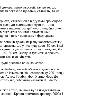
ї декоративних якостей, так це те, що
 листя показала ідеальну стійкість, та не
тернете, стикаєшся з відгуками про чудове
 що троянда «оплавляє» бутони, та на
але в нашому розарії нічого подібного не
в викликані різними кліматичними
ду та іншими зовнішніми факторами.
х регіонів дають їм різну характеристику:
голошують, що у них кущ досяг 50 см, інші
о віднести до полуплетістие трояндам, бо
 у 120-150 см. Знову ж тут можна зробити
и такі різні відгуки.
буде висотою близько метра.
denberg, ми зобов'язані згадати про її
ers) в Німеччині та незабаром (у 2001 році)
вою Астрід Графин фон Харденберг. До
зустріти під робочими назвами RT 97-150,
к після того, як вона була представлена
і звання «Краща ароматна троянда 2002» і