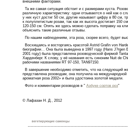
внешними факторами.
Та же самая ситуация обстоит и с размерами куста. Розо
различную характеристику: одни отзываются о ней как о с
у них куст достиг
50 см
, другие называют цифру в 80 см, т
к полуплетистым розам, так как их высота достигает
150 см
120-150 см. Опять же здесь можно сделать поправку на кли
объяснить такие различные отзывы.
По нашим наблюдениям, эта роза, скорее всего, будет выс
Восхищаясь и восторгаясь красотой Astrid Grafin von Hard
биографии… Она была выведена в 1997 году (Hans J?rgen Ev
2001 году) была представлена розоводческой фирмой Tant
Харденберг. К слову, у её названия есть синоним Nuit de Ch
рабочими названиями RT 97-150, TAN97150.
В завершение необходимо отметить, что на следующий же 
представлена розоводам, она получила на международной 
ароматная роза 2002» и была удостоина золотой медали.
Фото и комментарии розоводов в "
Азбуке сортов роз
"
© Лафазан Н. Д., 2012
вегетирующие саженцы