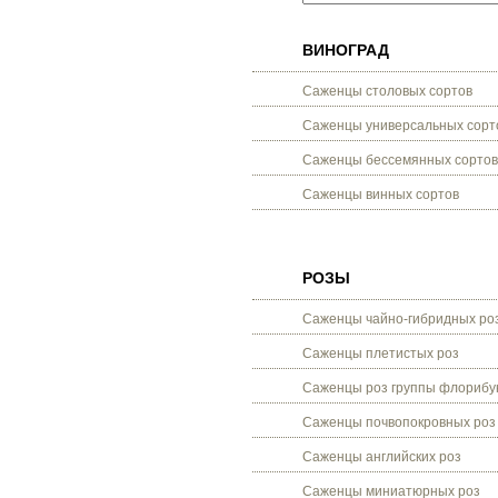
ВИНОГРАД
Саженцы столовых сортов
Саженцы универсальных сорт
Саженцы бессемянных сортов
Саженцы винных сортов
РОЗЫ
Саженцы чайно-гибридных ро
Саженцы плетистых роз
Саженцы роз группы флорибу
Саженцы почвопокровных роз
Саженцы английских роз
Саженцы миниатюрных роз