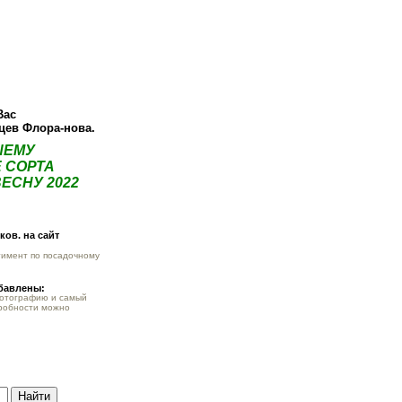
О компании
Как купить
Фотогалерея
Статьи
Опт
Контак
Вас
нцев Флора-нова.
ШЕМУ
 СОРТА
ЕСНУ 2022
ов. на сайт
тимент по посадочному
обавлены:
фотографию и самый
робности можно