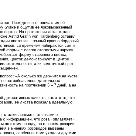
сторг! Прежде всего, впечатлил её
ку ближе и ощутив её ярковыраженный
ых сортов. На протяжении лета, стало
же Astrid Grafin von Hardenberg оставил
тадии цветения – темный красно-бордовый
стников, со временем набираются сил и
кой формы с слегка отогнутыми наружу
иобретает форму старинного цветка,
тения, цветок демонстрирует в центре
влекательности, а их золотистый цвет
асыщенней.
вопрос: «А сколько же держится на кусте
и не потребоавалось длительных
тивность на протяжении 5 – 7 дней, а на
её декоративных качеств, так это то, что
розарии, её листва показала идеальную
не, сталкиваешься с отзывами о
да с информацией, что роза «оплавляет»
ы по этому поводу, но в нашем розарии
ения в мнениях розоводов вызваны
м почвы, особенностями ухода и другими