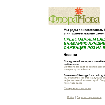
Мы рады приветствовать 
в интернет-магазине саже
ПРЕДСТАВЛЯЕМ ВА
ВНИМАНИЮ ЛУЧШИЕ
САЖЕНЦЕВ РОЗ НА В
Новинки
Посадочный материал лилейник
добавлены:
Внимание!На сайт добавлен ассор
материалу лилейников.
Внимание! Конкурс! на сайт д
Мы объявляем конкурс на лучшую 
информативный комментарий! Под
прочитать
здесь
Смотреть все новинки
Войти
Зарегистрироваться