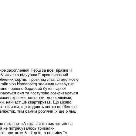
е захоплення! Перш за все, вразив її
ближче та відчувши її ярко виразний
юблених сортів. Протягом літа, стало моєю
Grafin von Hardenberg залишив незабутнє
емно червоно бордовий бутон гарної
бираються сил та поступово розкриваються
 назовні краями пелюстки, дорослішими,
ки, найчастіше квартирував. Що цікаво,
овті тичинки, що додають квітка ще більше
 пелюсток, тим самим роблячи їх ще більш
є питання: «А скільки ж тримається на
та не потребувалось тривалих
ть протягом 5 - 7 днів, а на зміну їм