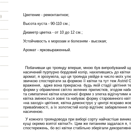
Цветение - ремонтантное;
)
Высота куста - 90-110 см.;
Диаметр цветка - от 10 до 12 см.;
Устойчивость к морозам и болезням - высокая;
Аромат - ярковыраженный.
Побачивши цю троянду вперше, мною був випробуваний щир
насичений пурпурно бордовий колір, нахилившись до квітки 
аромат, я зрозуміла, що ця троянда увійде в число моїх ул
звичкою спостерігати за формою її квітки та тут теж Astrid 
враження, адже вона прекрасна будь якій стадії цвітіння т
форми у обрамленні світло зелених прилистків, згодом на
та симпатичні квітки класичної форми з злегка відігнутими
квітка змінюється зовні та набуває форму старовинного квіт
«на заході» цвітіння, квітка демонструє у центрі яскраво ж
привабливості, а їх золотистий колір відтіняє забарвлення
насиченою.
У кожного трояндовода при виборі сорту найчастіше виника
кущі окремо взятої квітки?». Цим же питанням задалася я, 
спостережень, бо всі квітки стабільно зберігали декоративніс