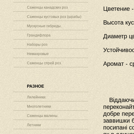
Саженцы канадских роз
Цветение -
Саженцы кустовых роз (шрабы)
Высота кус
Мускусные гибриды.
Диаметр цв
Грандифлора
Наборы роз
Устойчивос
Немахровые
Аромат - с
Саженцы спрей роз.
РАЗНОЕ
Лилейники.
Віддаючи
переконайт
Многолетники
добре пере
Саженцы малины.
заввишки б
Летники
посипані с