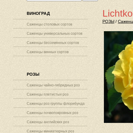
Lichtk
ВИНОГРАД
РОЗЫ
/
Саженц
Саженцы столовых сортов
Саженцы универсальных сортов
Саженцы бессемянных сортов
Саженцы винных сортов
РОЗЫ
Саженцы чайно-гибридных роз
Саженцы плетистых роз
Саженцы роз группы флорибунда
Саженцы почвопокровных роз
Саженцы английских роз
Саженцы миниатюрных роз