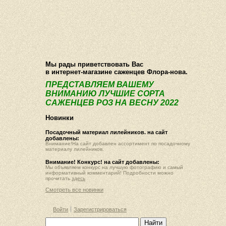
О компании
Как купить
Фотогалерея
Статьи
Опт
Контакт
Мы рады приветствовать Вас
в интернет-магазине саженцев Флора-нова.
ПРЕДСТАВЛЯЕМ ВАШЕМУ
ВНИМАНИЮ ЛУЧШИЕ СОРТА
САЖЕНЦЕВ РОЗ НА ВЕСНУ 2022
Новинки
Посадочный материал лилейников. на сайт
добавлены:
Внимание!На сайт добавлен ассортимент по посадочному
материалу лилейников.
Внимание! Конкурс! на сайт добавлены:
Мы объявляем конкурс на лучшую фотографию и самый
информативный комментарий! Подробности можно
прочитать
здесь
Смотреть все новинки
Войти
Зарегистрироваться