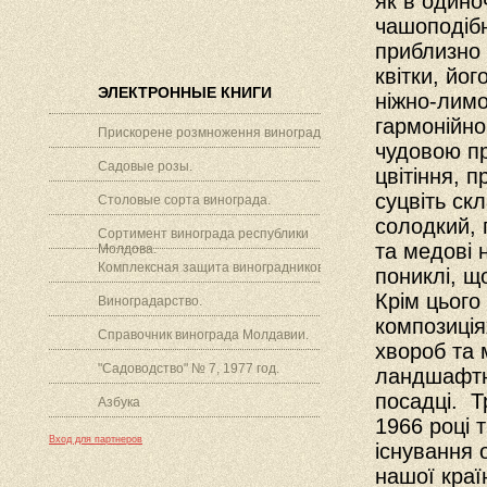
як в одиноч
чашоподібн
приблизно 
квітки, йо
ЭЛЕКТРОННЫЕ КНИГИ
ніжно-лимо
гармонійно
Прискорене розмноження винограду.
чудовою пр
Садовые розы.
цвітіння, 
суцвіть ск
Столовые сорта винограда.
солодкий, 
Сортимент винограда республики
та медові н
Молдова.
Комплексная защита виноградников.
пониклі, щ
Крім цього
Виноградарство.
композиція
Справочник винограда Молдавии.
хвороб та 
"Садоводство" № 7, 1977 год.
ландшафтни
посадці. Т
Азбука
1966 році 
Вход для партнеров
існування 
нашої краї