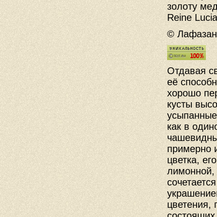
золоту мед
Reine Lucia
© Лафазан 
Отдавая
с
её
способн
хорошо
пе
кусты
высо
усыпанные
как
в
один
чашевидн
примерно
цветка
,
его
лимонной
сочетается
украшени
цветения
,
состоящих