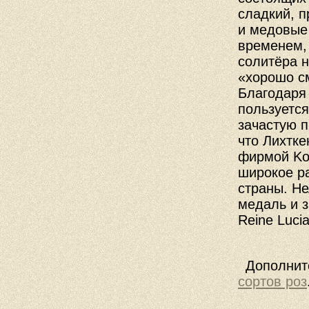
сладкий
,
п
и
медовые
временем
солитёра
н
«
хорошо
с
Благодаря
пользуется
зачастую
п
что
Лихтке
фирмой
Ko
широкое
р
страны
.
Не
медаль
и
з
Reine
Luci
Дополните
сортов роз