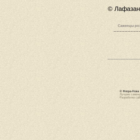
© Лафазан 
Саженцы роз
© Флора-Нова 
Лучшие саженц
Разработка са