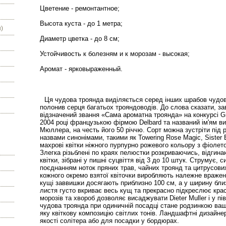
Цветение - ремонтантное;
Высота куста - до 1 метра;
)
Диаметр цветка - до 8 см;
Устойчивость к болезням и к морозам - высокая;
Аромат - ярковыраженный.
Ця чудова троянда виділяється серед інших шрабов чудо
полонив серця багатьох трояндоводів. До слова сказати, за
відзначений звання «Сама ароматна троянда» на конкурсі Gifu
2004 році французькою фірмою Delbard та названий ім'ям ви
Мюллера, на честь його 50 річчю. Сорт можна зустріти під 
назвами синонімами, такими як Towering Rose Magic, Sister E
махрові квітки ніжного пурпурно рожевого кольору з фіолето
Злегка різьблені по краях пелюстки розкриваючись, відгин
квітки, зібрані у пишні суцвіття від 3 до 10 штук. Струмує
поєднанням ноток пряних трав, чайних троянд та цитрусових
кожного окремо взятої квіточки виробляють належне враження
кущі заввишки досягають приблизно 100 см, а у ширину 
листя густо вкриває весь кущ та прекрасно підкреслює крас
морозів та хвороб дозволяє висаджувати Dieter Muller і у 
чудова троянда при одиничній посадці стане родзинкою ваш
яку квіткову композицію світлих тонів. Ландшафтні дизайн
якості солітера або для посадки у бордюрах.