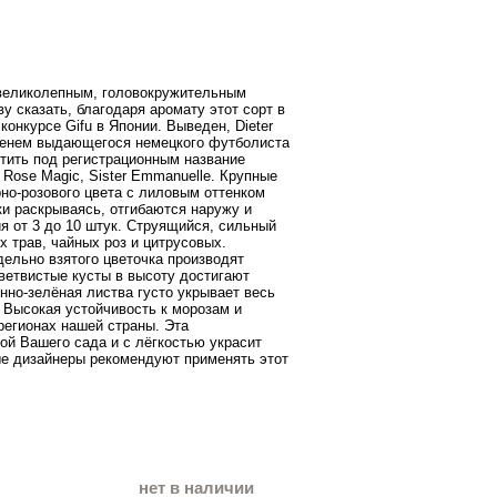
великолепны
м
,
головокружительным
ву
сказать
,
благодаря
аромату
этот
сорт
в
конкурсе
Gifu
в
Японии
.
Выведен
,
Dieter
енем
выдающегося
немецкого
футболиста
тить
под
регистрационным
название
Rose
Magic
,
Sister
Emmanuelle
.
Крупные
рно
-
розового
цвета
с
лиловым
оттенком
ки
раскрываясь
,
отгибаются
наружу
и
ия
от
3
до
10
штук
.
Струящийся
,
сильный
х
трав
,
чайных
роз
и
цитрусовых
.
дельно
взятого
цветочка
производят
ветвистые
кусты
в
высоту
достигают
нно
-
зелёная
листва
густо
укрывает
весь
.
Высокая
устойчивость
к
морозам
и
регионах
нашей
страны
.
Эта
ой
Вашего
сада
и
с
лёгкостью
украсит
е
дизайнеры
рекомендуют
применять
этот
нет в наличии