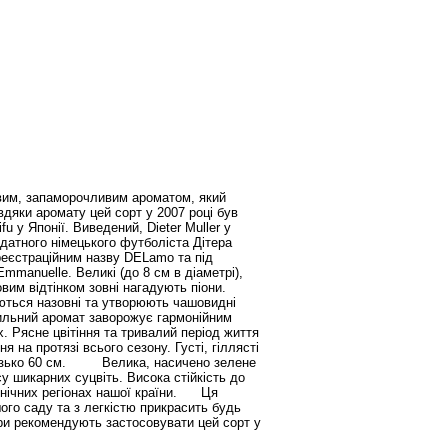
вим, запаморочливим ароматом, який
вдяки аромату цей сорт у 2007 році був
 у Японії. Виведений, Dieter Muller у
датного німецького футболіста Дітера
реєстраційним назву DELamo та під
mmanuelle. Великі (до 8 см в діаметрі),
вим відтінком зовні нагадують піони.
аються назовні та утворюють чашовидні
, сильний аромат заворожує гармонійним
. Рясне цвітіння та тривалий період життя
 на протязі всього сезону. Густі, гіллясті
близько 60 см. Велика, насичено зелене
у шикарних суцвіть. Висока стійкість до
північних регіонах нашої країни. Ця
ого саду та з легкістю прикрасить будь
ери рекомендують застосовувати цей сорт у