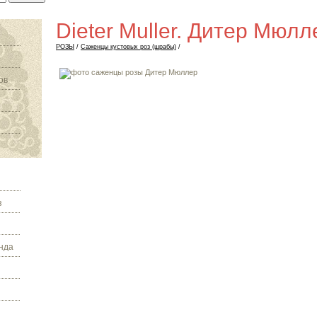
Dieter Muller. Дитер Мюлл
РОЗЫ
/
Саженцы кустовых роз (шрабы)
/
ов
з
нда