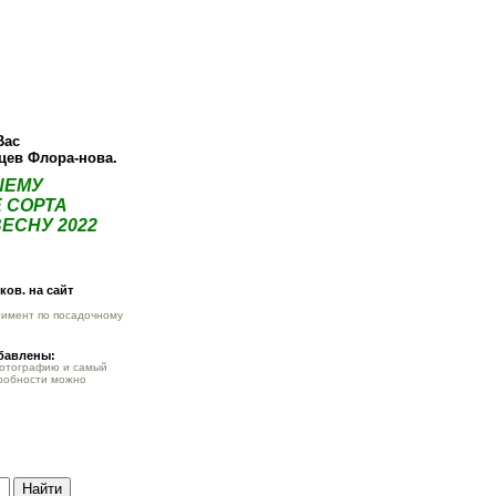
О компании
Как купить
Фотогалерея
Статьи
Опт
Контак
Вас
нцев Флора-нова.
ШЕМУ
 СОРТА
ЕСНУ 2022
ов. на сайт
тимент по посадочному
обавлены:
фотографию и самый
робности можно