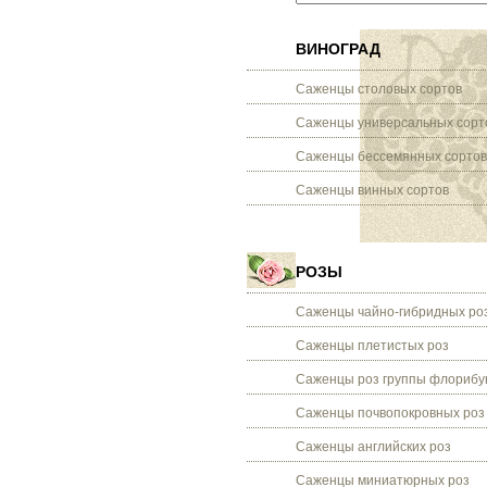
ВИНОГРАД
Саженцы столовых сортов
Саженцы универсальных сорт
Саженцы бессемянных сортов
Саженцы винных сортов
РОЗЫ
Саженцы чайно-гибридных ро
Саженцы плетистых роз
Саженцы роз группы флорибу
Саженцы почвопокровных роз
Саженцы английских роз
Саженцы миниатюрных роз