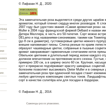
© Лафазан Н. Д., 2020.
Эта
замечательная
роза
выделяется
среди
других
шрабов
ароматом
,
который
пленил
сердца
многих
розоводов
.
К
сло
2007
году
был
удостоен
звания
«
Самая
ароматная
роза
»
на
граду.
Muller
в
2004
году
французской
фирмой
Delbard
и
назван
им
Дитера
Мюллера
,
в
честь
его
50
-
тилетия
.
Сорт
можно
встре
DELamo
и
под
названиями
-
синонимами
,
такими
как
Towering
(
до
8
см
в
диаметре
),
густомахровые
цветки
нежного
пурпу
внешне
напоминают
пионы
.
Слегка
резные
по
краям
лепест
образуют
чашевидные
цветки
,
собранные
в
пышные
соцвет
ики
аромат
завораживает
гармоничным
сочетанием
ноток
пряны
Обильное
цветение
и
длительный
период
жизни
каждого
от
ников.
должное
впечатление
на
протяжении
всего
сезона
.
Густые
,
примерно
100
см
,
а
в
ширину
около
60
см
.
Крупная
,
насыще
куст
и
прекрасно
подчёркивает
красоту
шикарных
соцветий
болезням
позволяет
высаживать
Dieter
Muller
и
в
северных
ии.
замечательная
роза
при
одиночной
посадке
станет
изюминк
любую
цветочную
композицию
светлых
тонов
.
Ландшафтны
сорт
в
качестве
солитёра
или
для
посадки
в
бордюрах
.
© Лафазан Н. Д., 2014.
Саженцы роз в упаковке.