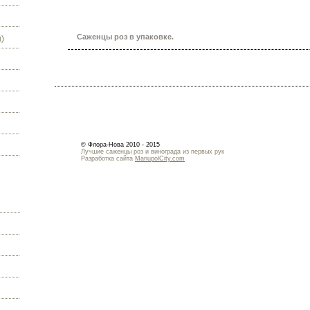
Саженцы роз в упаковке.
)
© Флора-Нова 2010 - 2015
Лучшие саженцы роз и винограда из первых рук
Разработка сайта
MariupolCity.com