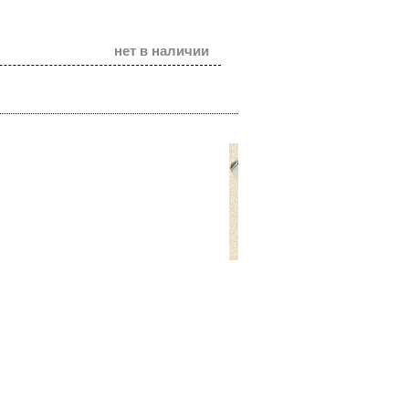
нет в наличии
Наши теле
(096) 
(099) 