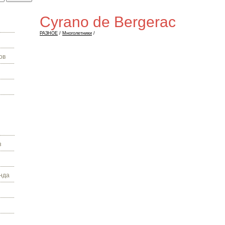
Cyrano de Bergerac
РАЗНОЕ
/
Многолетники
/
ов
з
нда