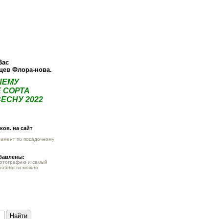
О компании
Как купить
Фотогалерея
Статьи
Опт
Контак
Вас
нцев Флора-нова.
ШЕМУ
 СОРТА
ЕСНУ 2022
ов. на сайт
тимент по посадочному
обавлены:
фотографию и самый
робности можно