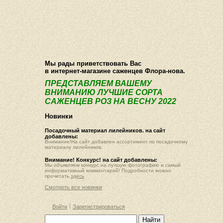
О компании
Как купить
Фотогалерея
Статьи
Опт
Контакт
Мы рады приветствовать Вас
в интернет-магазине саженцев Флора-нова.
ПРЕДСТАВЛЯЕМ ВАШЕМУ
ВНИМАНИЮ ЛУЧШИЕ СОРТА
САЖЕНЦЕВ РОЗ НА ВЕСНУ 2022
Новинки
Посадочный материал лилейников. на сайт
добавлены:
Внимание!На сайт добавлен ассортимент по посадочному
материалу лилейников.
Внимание! Конкурс! на сайт добавлены:
Мы объявляем конкурс на лучшую фотографию и самый
информативный комментарий! Подробности можно
прочитать
здесь
Смотреть все новинки
Войти
Зарегистрироваться