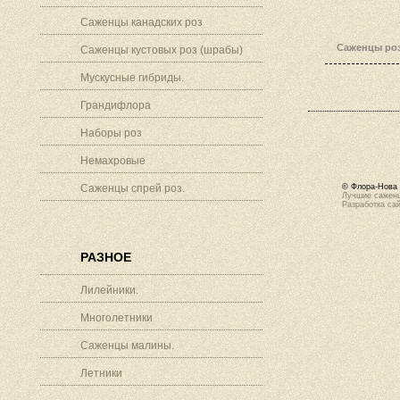
Саженцы канадских роз
Саженцы роз
Саженцы кустовых роз (шрабы)
Мускусные гибриды.
Грандифлора
Наборы роз
Немахровые
Саженцы спрей роз.
© Флора-Нова 
Лучшие саженц
Разработка са
РАЗНОЕ
Лилейники.
Многолетники
Саженцы малины.
Летники