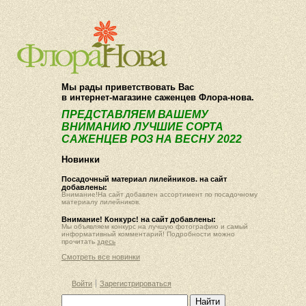
О компании
Как купить
Мы рады приветствовать Вас
в интернет-магазине саженцев Флора-нова.
ПРЕДСТАВЛЯЕМ ВАШЕМУ
ВНИМАНИЮ ЛУЧШИЕ СОРТА
САЖЕНЦЕВ РОЗ НА ВЕСНУ 2022
Новинки
Посадочный материал лилейников. на сайт
добавлены:
Внимание!На сайт добавлен ассортимент по посадочному
материалу лилейников.
Внимание! Конкурс! на сайт добавлены:
Мы объявляем конкурс на лучшую фотографию и самый
информативный комментарий! Подробности можно
прочитать
здесь
Смотреть все новинки
Войти
Зарегистрироваться