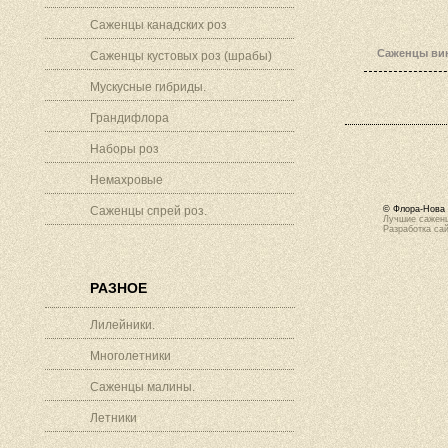
Саженцы канадских роз
Саженцы вин
Саженцы кустовых роз (шрабы)
Мускусные гибриды.
Грандифлора
Наборы роз
Немахровые
Саженцы спрей роз.
© Флора-Нова 
Лучшие саженц
Разработка са
РАЗНОЕ
Лилейники.
Многолетники
Саженцы малины.
Летники