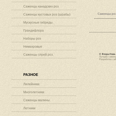
Саженцы канадских роз
Саженцы роз
Саженцы кустовых роз (шрабы)
Мускусные гибриды.
Грандифлора
Наборы роз
Немахровые
Саженцы спрей роз.
© Флора-Нова 
Лучшие саженц
Разработка са
РАЗНОЕ
Лилейники.
Многолетники
Саженцы малины.
Летники