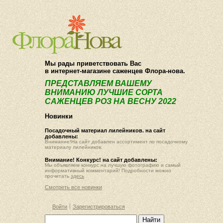
О компании
Как купить
Мы рады приветствовать Вас
в интернет-магазине саженцев Флора-нова.
ПРЕДСТАВЛЯЕМ ВАШЕМУ
ВНИМАНИЮ ЛУЧШИЕ СОРТА
САЖЕНЦЕВ РОЗ НА ВЕСНУ 2022
Новинки
Посадочный материал лилейников. на сайт
добавлены:
Внимание!На сайт добавлен ассортимент по посадочному
материалу лилейников.
Внимание! Конкурс! на сайт добавлены:
Мы объявляем конкурс на лучшую фотографию и самый
информативный комментарий! Подробности можно
прочитать
здесь
Смотреть все новинки
Войти
Зарегистрироваться