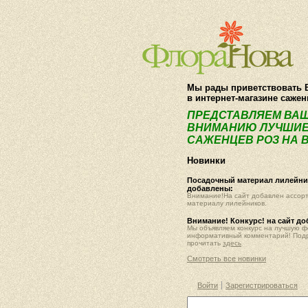
Мы рады приветствовать 
в интернет-магазине саже
ПРЕДСТАВЛЯЕМ ВА
ВНИМАНИЮ ЛУЧШИЕ
САЖЕНЦЕВ РОЗ НА В
Новинки
Посадочный материал лилейник
добавлены:
Внимание!На сайт добавлен ассор
материалу лилейников.
Внимание! Конкурс! на сайт д
Мы объявляем конкурс на лучшую 
информативный комментарий! Под
прочитать
здесь
Смотреть все новинки
Войти
Зарегистрироваться