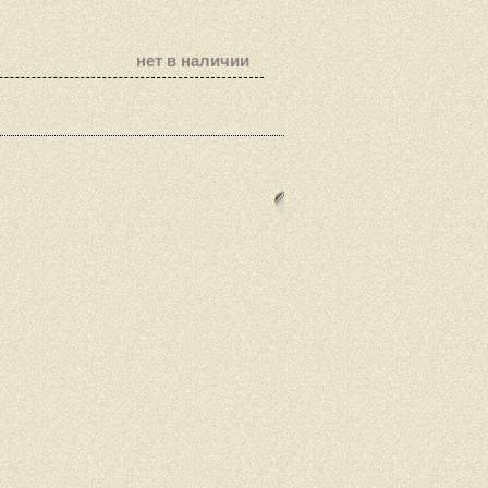
нет в наличии
Наши теле
(096) 
(099) 