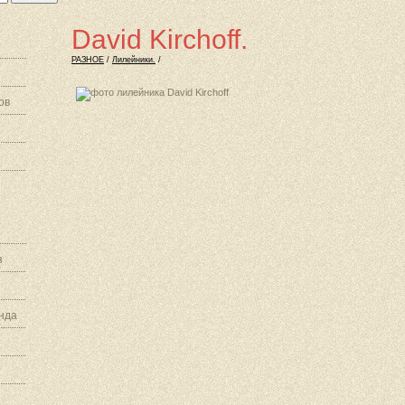
David Kirchoff.
РАЗНОЕ
/
Лилейники.
/
ов
з
нда