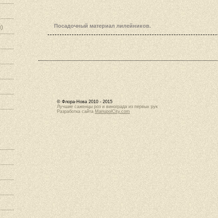
Посадочный материал лилейников.
)
© Флора-Нова 2010 - 2015
Лучшие саженцы роз и винограда из первых рук
Разработка сайта
MariupolCity.com