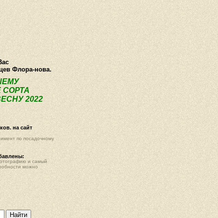
О компании
Как купить
Фотогалерея
Статьи
Опт
Контак
Вас
нцев Флора-нова.
ШЕМУ
 СОРТА
ЕСНУ 2022
ов. на сайт
тимент по посадочному
обавлены:
фотографию и самый
робности можно