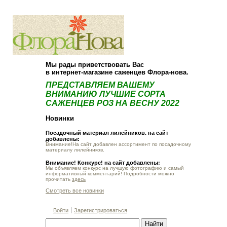
О компании
Как купить
Мы рады приветствовать Вас
в интернет-магазине саженцев Флора-нова.
ПРЕДСТАВЛЯЕМ ВАШЕМУ
ВНИМАНИЮ ЛУЧШИЕ СОРТА
САЖЕНЦЕВ РОЗ НА ВЕСНУ 2022
Новинки
Посадочный материал лилейников. на сайт
добавлены:
Внимание!На сайт добавлен ассортимент по посадочному
материалу лилейников.
Внимание! Конкурс! на сайт добавлены:
Мы объявляем конкурс на лучшую фотографию и самый
информативный комментарий! Подробности можно
прочитать
здесь
Смотреть все новинки
Войти
Зарегистрироваться