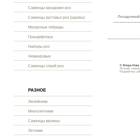
Саженцы канадских роз
Посадочный 
Саженцы кустовых роз (шрабы)
Мускусные гибриды.
Грандифлора
Наборы роз
Немахровые
Саженцы спрей роз.
© Флора-Нова 
Лучшие саженц
Разработка са
РАЗНОЕ
Лилейники.
Многолетники
Саженцы малины.
Летники