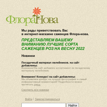
О компании
Как купить
Мы рады приветствовать Вас
в интернет-магазине саженцев Флора-нова.
ПРЕДСТАВЛЯЕМ ВАШЕМУ
ВНИМАНИЮ ЛУЧШИЕ СОРТА
САЖЕНЦЕВ РОЗ НА ВЕСНУ 2022
Новинки
Посадочный материал лилейников. на сайт
добавлены:
Внимание!На сайт добавлен ассортимент по посадочному
материалу лилейников.
Внимание! Конкурс! на сайт добавлены:
Мы объявляем конкурс на лучшую фотографию и самый
информативный комментарий! Подробности можно
прочитать
здесь
Смотреть все новинки
Войти
Зарегистрироваться