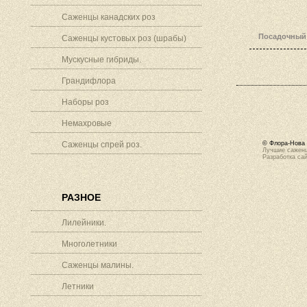
Саженцы канадских роз
Посадочный 
Саженцы кустовых роз (шрабы)
Мускусные гибриды.
Грандифлора
Наборы роз
Немахровые
Саженцы спрей роз.
© Флора-Нова 
Лучшие саженц
Разработка са
РАЗНОЕ
Лилейники.
Многолетники
Саженцы малины.
Летники