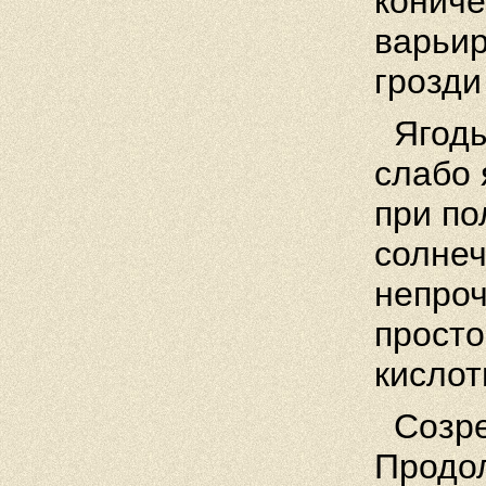
кониче
варьир
грозди
Ягоды
слабо 
при по
солнеч
непроч
просто
кислот
Созре
Продол