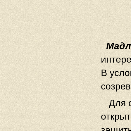
Мадл
интере
В усло
созрев
Для 
открыт
защиты