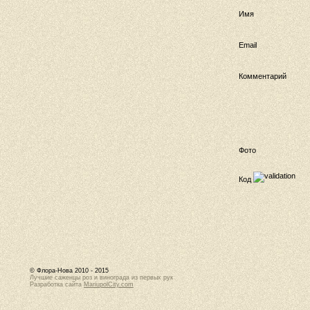
Имя
Email
Комментарий
Фото
Код
© Флора-Нова 2010 - 2015
Лучшие саженцы роз и винограда из первых рук
Разработка сайта
MariupolCity.com