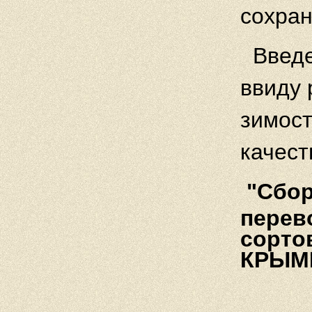
сохран
Введ
ввиду 
зимост
качест
"Cбор
перев
сортов
КРЫМИ