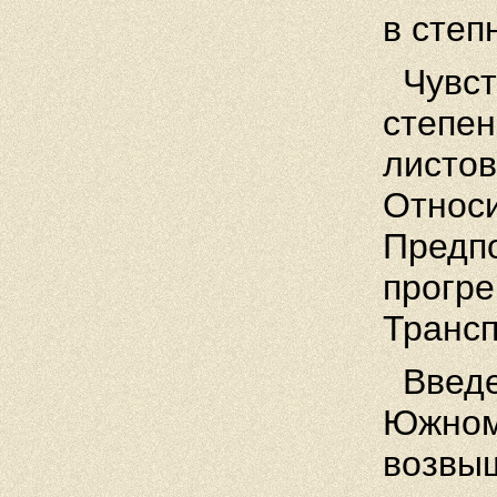
в степ
Чувст
степен
листов
Относи
Предпо
прогре
Трансп
Введе
Южном 
возвыш