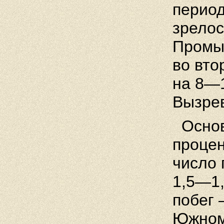
период
зрелос
Промыш
во вто
на 8—1
Вызре
Основ
проце
число 
1,5—1,
побег 
Южном 