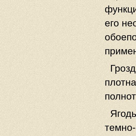
функци
его не
обоеп
примен
Грозд
плотна
полно
Ягоды
темно-