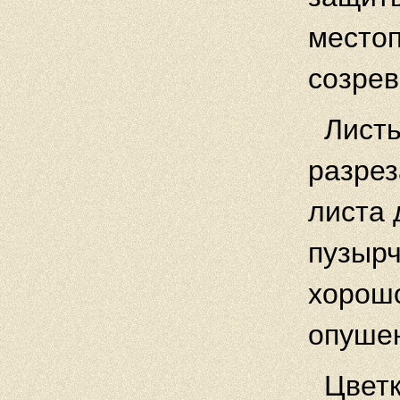
местоп
созрев
Листь
разрез
листа 
пузырч
хорош
опушен
Цвет