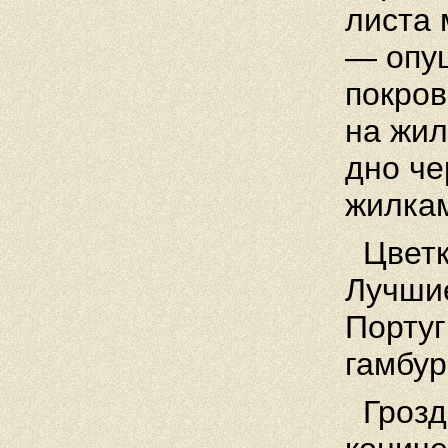
листа 
— опу
покров
на жил
дно че
жилка
Цветк
Лучши
Португ
гамбур
Грозд