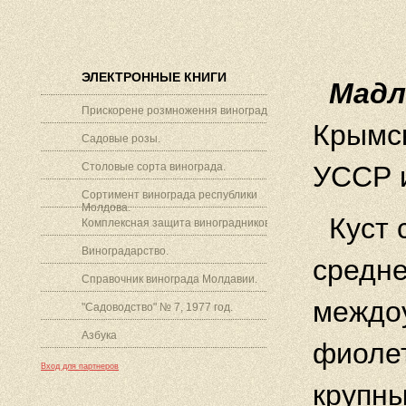
ЭЛЕКТРОННЫЕ КНИГИ
Мадл
Прискорене розмноження винограду.
Крымск
Садовые розы.
Столовые сорта винограда.
УССР 
Сортимент винограда республики
Молдова.
Куст 
Комплексная защита виноградников.
Виноградарство.
средн
Справочник винограда Молдавии.
междоу
"Садоводство" № 7, 1977 год.
Азбука
фиолет
Вход для партнеров
крупны