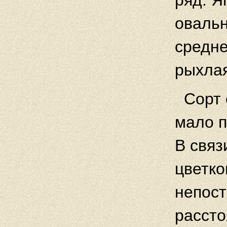
ряд. Я
овальн
средне
рыхлая
Сорт 
мало 
В связ
цветко
непост
рассто