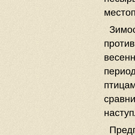
место
Зимос
против
весенн
период
птицам
сравни
наступ
Пред