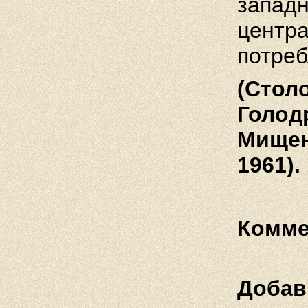
западн
центра
потреб
(Стол
Голодр
Мищен
1961).
Комме
Добав