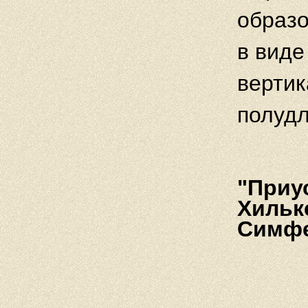
образо
в виде
вертик
полудл
"Приу
Хильк
Симфе