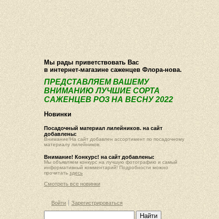
О компании
Как купить
Фотогалерея
Статьи
Опт
Контакт
Мы рады приветствовать Вас
в интернет-магазине саженцев Флора-нова.
ПРЕДСТАВЛЯЕМ ВАШЕМУ
ВНИМАНИЮ ЛУЧШИЕ СОРТА
САЖЕНЦЕВ РОЗ НА ВЕСНУ 2022
Новинки
Посадочный материал лилейников. на сайт
добавлены:
Внимание!На сайт добавлен ассортимент по посадочному
материалу лилейников.
Внимание! Конкурс! на сайт добавлены:
Мы объявляем конкурс на лучшую фотографию и самый
информативный комментарий! Подробности можно
прочитать
здесь
Смотреть все новинки
Войти
Зарегистрироваться