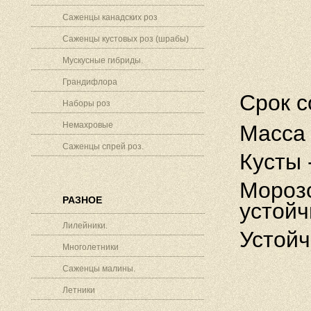
Саженцы канадских роз
Саженцы кустовых роз (шрабы)
Мускусные гибриды.
Грандифлора
Срок с
Наборы роз
Немахровые
Масса 
Саженцы спрей роз.
Кусты 
Морозо
РАЗНОЕ
устойч
Лилейники.
Устойч
Многолетники
Саженцы малины.
Летники