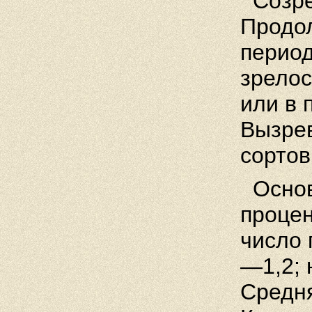
Созре
Продол
перио
зрелос
или в 
Вызрев
сортов
Основ
процен
число 
—1,2; 
Средн