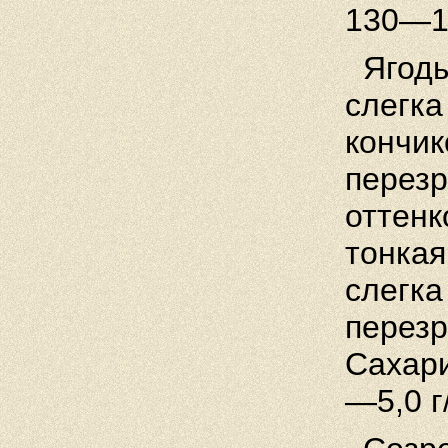
130—15
Ягоды
слегка
кончик
перезр
оттенк
тонкая
слегка
перезр
Сахари
—5,0 г