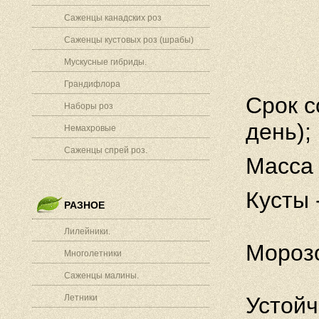
Саженцы канадских роз
Саженцы кустовых роз (шрабы)
Мускусные гибриды.
Грандифлора
Срок с
Наборы роз
день);
Немахровые
Саженцы спрей роз.
Масса 
Кусты
РАЗНОЕ
Лилейники.
Морозо
Многолетники
Саженцы малины.
Летники
Устойч