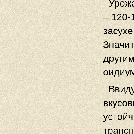
Урожа
– 120-
засухе
Значит
другим
оидиум
Ввиду
вкусов
устойч
трансп