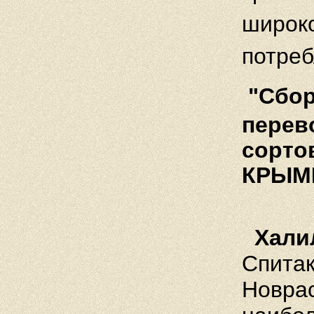
широко
потреб
"Cбор
перев
сортов
КРЫМИ
Хали
Спитак
Новрас