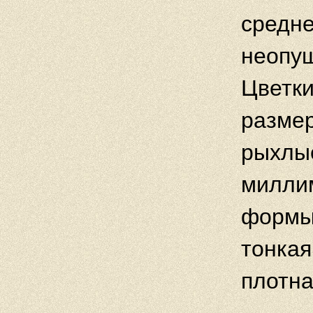
средне
неопуш
Цветки
размер
рыхлые
миллим
формы,
тонкая
плотна