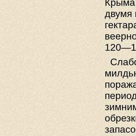
Крыма
двумя
гектар
веерн
120—15
Слабо
милдью
поража
период
зимним
обрез
запасо