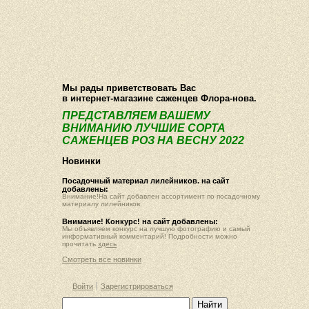
О компании
Как купить
Фотогалерея
Статьи
Опт
Контакт
Мы рады приветствовать Вас
в интернет-магазине саженцев Флора-нова.
ПРЕДСТАВЛЯЕМ ВАШЕМУ
ВНИМАНИЮ ЛУЧШИЕ СОРТА
САЖЕНЦЕВ РОЗ НА ВЕСНУ 2022
Новинки
Посадочный материал лилейников. на сайт
добавлены:
Внимание!На сайт добавлен ассортимент по посадочному
материалу лилейников.
Внимание! Конкурс! на сайт добавлены:
Мы объявляем конкурс на лучшую фотографию и самый
информативный комментарий! Подробности можно
прочитать
здесь
Смотреть все новинки
Войти
Зарегистрироваться