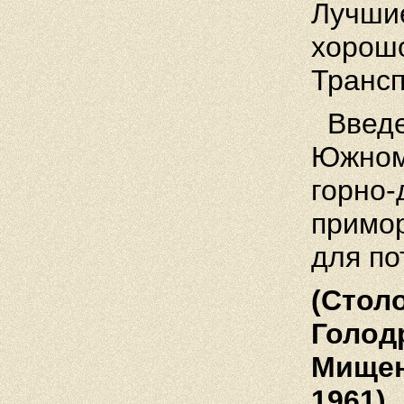
Лучшие
хорошо
Трансп
Введе
Южном 
горно-
примор
для по
(Стол
Голодр
Мищен
1961)
.