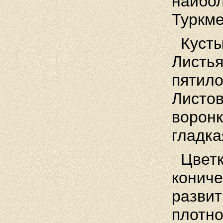
наибол
Туркме
Кусты
Листья
пятило
Листов
воронк
гладка
Цветки
кониче
развит
плотно