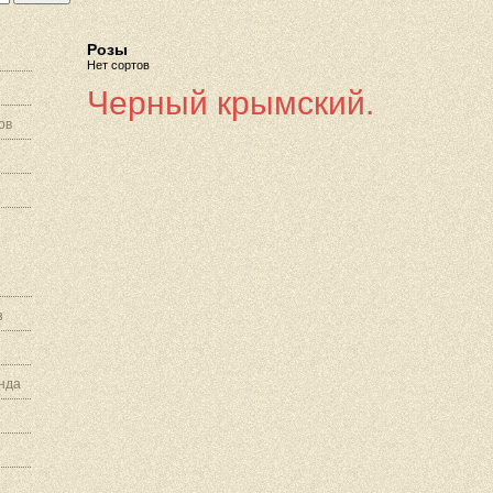
Розы
Нет сортов
Черный крымский.
ов
з
нда