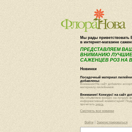
Мы рады приветствовать 
в интернет-магазине саже
ПРЕДСТАВЛЯЕМ ВА
ВНИМАНИЮ ЛУЧШИЕ
САЖЕНЦЕВ РОЗ НА В
Новинки
Посадочный материал лилейник
добавлены:
Внимание!На сайт добавлен ассор
материалу лилейников.
Внимание! Конкурс! на сайт д
Мы объявляем конкурс на лучшую 
информативный комментарий! Под
прочитать
здесь
Смотреть все новинки
Войти
Зарегистрироваться