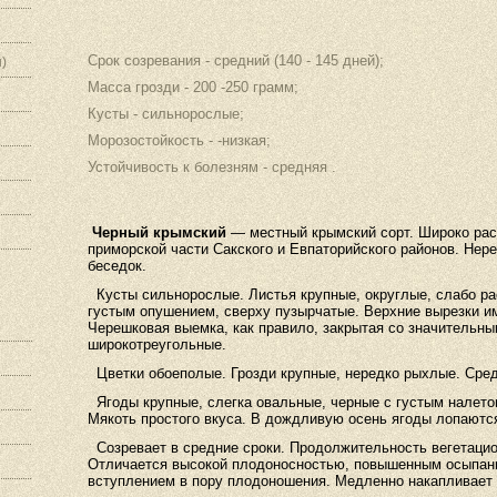
Срок созревания - средний (140 - 145 дней);
)
Масса грозди - 200 -250 грамм;
Кусты - сильнорослые;
Морозостойкость - -низкая;
Устойчивость к болезням - средняя .
Черный крымский
— местный крымский сорт. Широко рас
приморской части Сакского и Евпаторийского районов. Не
беседок.
Кусты сильнорослые. Листья крупные, округлые, слабо ра
густым опушением, сверху пузырчатые. Верхние вырезки и
Черешковая выемка, как правило, закрытая со значительн
широкотреугольные.
Цветки обоеполые. Грозди крупные, нередко рыхлые. Сред
Ягоды крупные, слегка овальные, черные с густым налето
Мякоть простого вкуса. В дождливую осень ягоды лопаются
Созревает в средние сроки. Продолжительность вегетацио
Отличается высокой плодоносностью, повышенным осыпани
вступлением в пору плодоношения. Медленно накапливает 