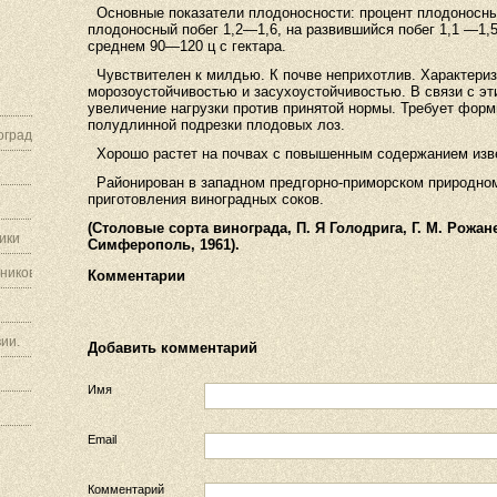
Основные показатели плодоносности: процент плодоносных
плодоносный побег 1,2—1,6, на развившийся побег 1,1 —1,5
среднем 90—120 ц с гектара.
Чувствителен к милдью. К почве неприхотлив. Характериз
морозоустойчивостью и засухоустойчивостью. В связи с э
увеличение нагрузки против принятой нормы. Требует форм
полудлинной подрезки плодовых лоз.
граду.
Хорошо растет на почвах с повышенным содержанием изве
Районирован в западном предгорно-приморском природном
приготовления виноградных соков.
(Столовые сорта винограда, П. Я Голодрига, Г. М. Рожа
ики
Симферополь, 1961).
ников.
Комментарии
ии.
Добавить комментарий
Имя
Email
Комментарий