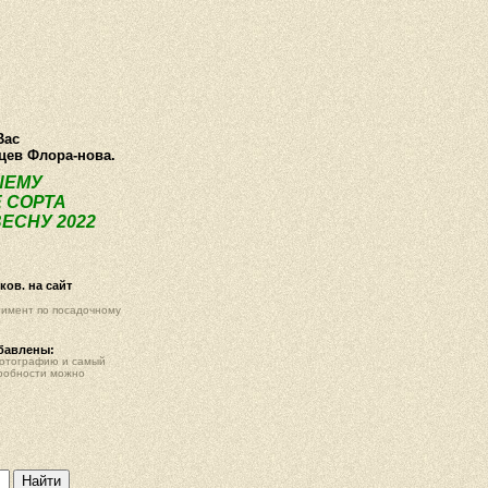
О компании
Как купить
Фотогалерея
Статьи
Опт
Контак
Вас
нцев Флора-нова.
ШЕМУ
 СОРТА
ЕСНУ 2022
ов. на сайт
тимент по посадочному
обавлены:
фотографию и самый
робности можно