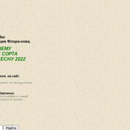
ея
Статьи
Опт
Контакты
Вас
нцев Флора-нова.
ШЕМУ
 СОРТА
ЕСНУ 2022
ов. на сайт
тимент по посадочному
обавлены:
фотографию и самый
робности можно