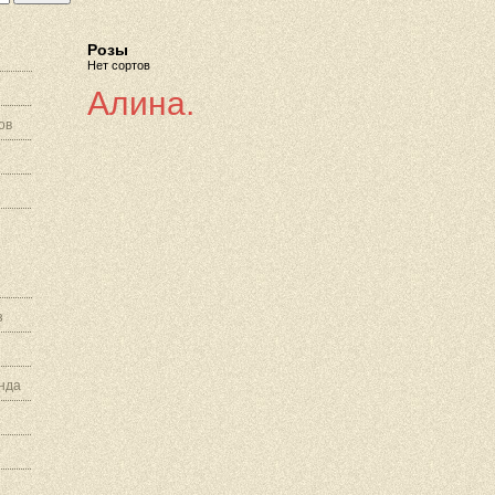
Розы
Нет сортов
Алина.
ов
з
нда