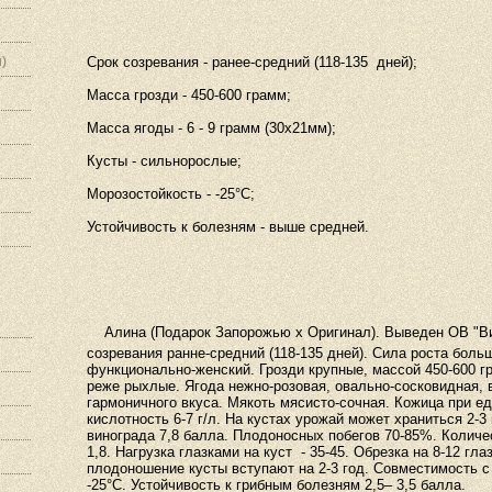
)
Срок созревания - ранее-средний (118-135 дней);
Масса грозди - 450-600 грамм;
Масса ягоды - 6 - 9 грамм (30х21мм);
Кусты - сильнорослые;
Морозостойкость - -25°С;
Устойчивость к болезням - выше средней.
Алина (Подарок Запорожью х Оригинал). Выведен ОВ "Ви
созревания ранне-средний (118-135 дней). Сила роста боль
функционально-женский. Грозди крупные, массой 450-600 гр
реже рыхлые. Ягода нежно-розовая, овально-сосковидная, в
гармоничного вкуса. Мякоть мясисто-сочная. Кожица при е
кислотность 6-7 г/л. На кустах урожай может храниться 2-3
винограда 7,8 балла. Плодоносных побегов 70-85%. Количес
1,8. Нагрузка глазками на куст
- 35-45. Обрезка на 8-12 гл
плодоношение кусты вступают на 2-3 год. Совместимость 
-25°С. Устойчивость к грибным болезням 2,5– 3,5 балла.