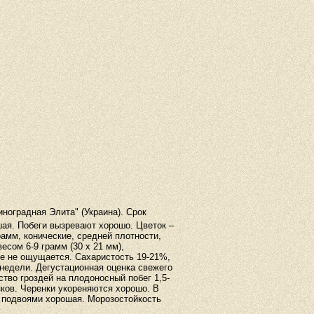
ноградная Элита" (Украина). Срок
шая. Побеги вызревают хорошо. Цветок –
амм, конические, средней плотности,
есом 6-9 грамм (30 x 21 мм),
де не ощущается. Сахаристость 19-21%,
 недели. Дегустационная оценка свежего
тво гроздей на плодоносный побег 1,5-
азков. Черенки укореняются хорошо. В
с подвоями хорошая. Морозостойкость