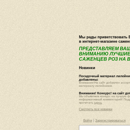
О компании
Как купить
Фотогалер
Мы рады приветствовать 
в интернет-магазине саже
ПРЕДСТАВЛЯЕМ ВА
ВНИМАНИЮ ЛУЧШИЕ
САЖЕНЦЕВ РОЗ НА В
Новинки
Посадочный материал лилейник
добавлены:
Внимание!На сайт добавлен ассор
материалу лилейников.
Внимание! Конкурс! на сайт д
Мы объявляем конкурс на лучшую 
информативный комментарий! Под
прочитать
здесь
Смотреть все новинки
Войти
Зарегистрироваться