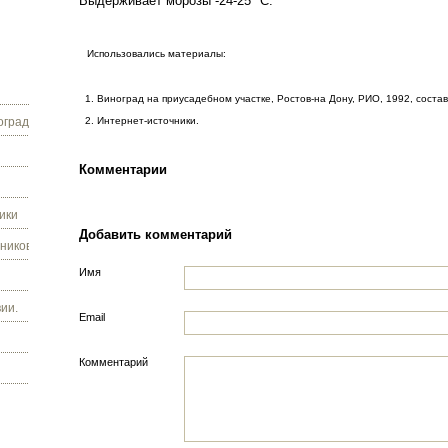
Выдерживает морозы -24-25
°С.
Использовались материалы:
1. Виноград на приусадебном участке, Ростов-на Дону, РИО, 1992, состав
граду.
2. Интернет-источники.
Комментарии
ики
Добавить комментарий
ников.
Имя
ии.
Email
Комментарий