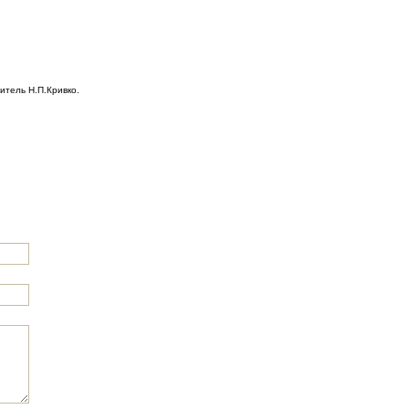
итель Н.П.Кривко.