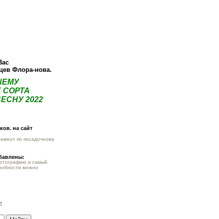
ея
Статьи
Опт
Контакты
Вас
нцев Флора-нова.
ШЕМУ
 СОРТА
ЕСНУ 2022
ов. на сайт
тимент по посадочному
обавлены:
фотографию и самый
робности можно
я