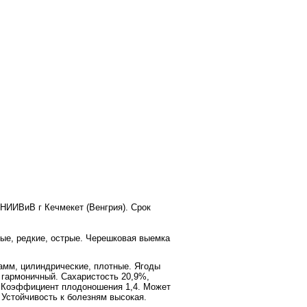
 НИИВиВ г Кечмекет (Венгрия). Срок
ные, редкие, острые. Черешковая выемка
рамм
, цилиндрические, плотные. Ягоды
с гармоничный. Сахаристость 20,9%,
). Коэффициент плодоношения 1,4. Может
 Устойчивость к болезням высокая.