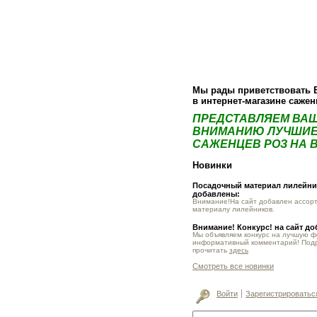
О компании
Как купить
Фотогалер
Мы рады приветствовать 
в интернет-магазине саже
ПРЕДСТАВЛЯЕМ ВА
ВНИМАНИЮ ЛУЧШИЕ
САЖЕНЦЕВ РОЗ НА В
Новинки
Посадочный материал лилейник
добавлены:
Внимание!На сайт добавлен ассор
материалу лилейников.
Внимание! Конкурс! на сайт д
Мы объявляем конкурс на лучшую 
информативный комментарий! Под
прочитать
здесь
Смотреть все новинки
Войти
Зарегистрироватьс