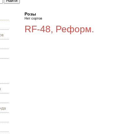
Розы
Нет сортов
RF-48, Реформ.
ов
з
нда