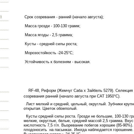
)
Срок созревания - ранний (начало августа);
Масса грозди - 100-130 грамм;
Масса ягоды - 2,5 грамма;
Кусты - средней силы роста;
Морозостойкость -24-25°С;
Устойчивость к болезням - высокая.
RF
-48, Реформ (Жемчуг Саба х Зайбель 5279). Селекция
созревания ранний (начало августа при САТ 1950°С).
Лист мелкий и средний, цельный, округлый. Зубчики круп
открытая. Цветок обоеполый.
Кусты средней силы роста. Грозди не большие, 100-
130 г
мелкие, округлые, белые, средней массой 2,5 грамма. Вку
кислотность 7,5 г/л. Вызревание побегов хорошее (85-90%
плодоносить
на пасынках. Иногда наблюдается горошение.