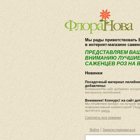
Мы рады приветствовать 
в интернет-магазине саже
ПРЕДСТАВЛЯЕМ ВА
ВНИМАНИЮ ЛУЧШИЕ
САЖЕНЦЕВ РОЗ НА В
Новинки
Посадочный материал лилейник
добавлены:
Внимание!На сайт добавлен ассор
материалу лилейников.
Внимание! Конкурс! на сайт д
Мы объявляем конкурс на лучшую 
информативный комментарий! Под
прочитать
здесь
Смотреть все новинки
Войти
Зарегистрироваться