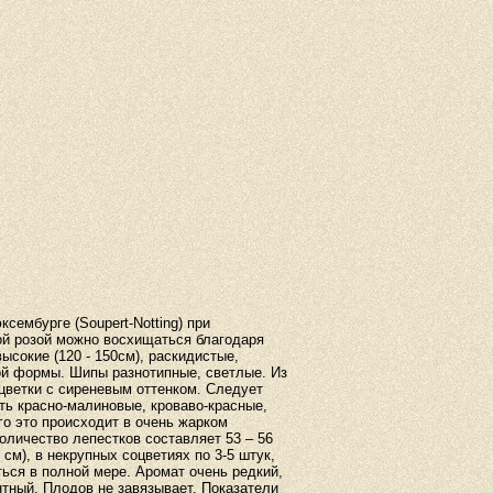
ксембурге
(
Soupert
-
Notting
)
при
ой
розой
можно
восхищаться
благодаря
высокие
(
120
-
150см
),
раскидистые
,
ой
формы
.
Шипы
разнотипные
,
светлые
.
Из
цветки
с
сиреневым
оттенком
.
Следует
ть
красно
-
малиновые
,
кроваво
-
красные
,
го
это
происходит
в
очень
жарком
оличество
лепестков
составляет
53
–
56
см
),
в
некрупных
соцветиях
по
3
-
5
штук
,
ться
в
полной
мере
.
Аромат
очень
редкий
,
нтный
.
Плодов
не
завязывает
.
Показатели