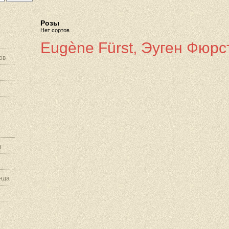
Розы
Нет сортов
Eugène Fürst, Эуген Фюрст
ов
з
нда