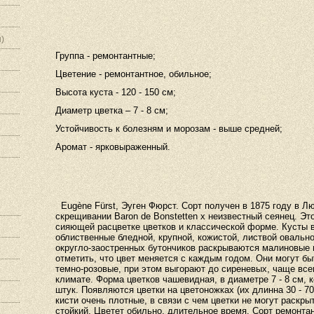
)
Группа - ремонтантные;
Цветение - ремонтантное, обильное;
Высота куста - 120 - 150 см;
Диаметр цветка – 7 - 8 см;
Устойчивость к болезням и морозам - выше средней;
Аромат - ярковыраженный.
Eugène
Fürst
,
Эуген
Фюрст
.
Сорт
получен
в
1875
году
в
Лю
скрещивании
Baron
de
Bonstetten
x
неизвестный
сеянец
.
Эт
сияющей
расцветке
цветков
и
классической
форме
.
Кусты
облиственные
бледной
,
крупной
,
кожистой
,
листвой
овальн
округло
-
заостренных
бутончиков
раскрываются
малиновые
отметить
,
что
цвет
меняется
с
каждым
годом
.
Они
могут
бы
темно
-
розовые
,
при
этом
выгорают
до
сиреневых
,
чаще
все
климате
.
Форма
цветков
чашевидная
,
в
диаметре
7
-
8
см
,
к
штук
.
Появляются
цветки
на
цветоножках
(
их
длинна
30
-
70
кисти
очень
плотные
,
в
связи
с
чем
цветки
не
могут
раскры
стойкий
.
Цветет
обильно
,
длительное
время
.
Сорт
ремонта