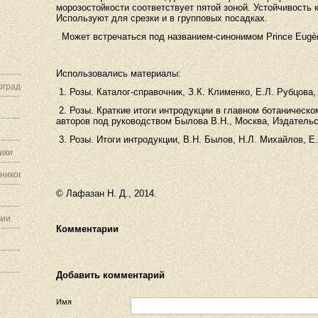
морозостойкости
соответствует
пятой
зоной
.
Устойчивость
Используют
для
срезки
и
в
групповых
посадках
.
Может встречаться под названием-синонимом Prince Eugè
Использовались материалы:
граду.
1. Розы. Каталог-справочник, З.К. Клименко, Е.Л. Рубцова,
2. Розы. Краткие итоги интродукции в главном ботаническ
авторов под руководством Былова В.Н., Москва, Издательс
3.
Розы. Итоги интродукции, В.Н. Былов, Н.Л. Михайлов, Е.
ики
ников.
© Лафазан Н. Д., 2014.
ии.
Комментарии
Добавить комментарий
Имя