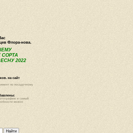
О компании
Как купить
Фотогалерея
Статьи
Опт
Контак
Вас
нцев Флора-нова.
ШЕМУ
 СОРТА
ЕСНУ 2022
ов. на сайт
тимент по посадочному
обавлены:
фотографию и самый
робности можно