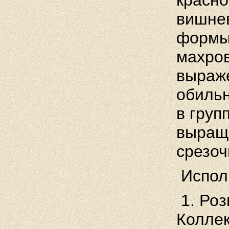
красно
вишне
формы,
махров
выраж
обильн
в груп
выращ
срезоч
Испол
1. Роз
Коллек