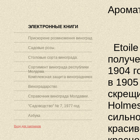
Аромат
ЭЛЕКТРОННЫЕ КНИГИ
Прискорене розмноження винограду.
Etoile
Садовые розы.
получе
Столовые сорта винограда.
Сортимент винограда республики
1904 г
Молдова.
Комплексная защита виноградников.
в 1905
Виноградарство.
скрещи
Справочник винограда Молдавии.
Holmes
"Садоводство" № 7, 1977 год.
сильно
Азбука
красив
Вход для партнеров