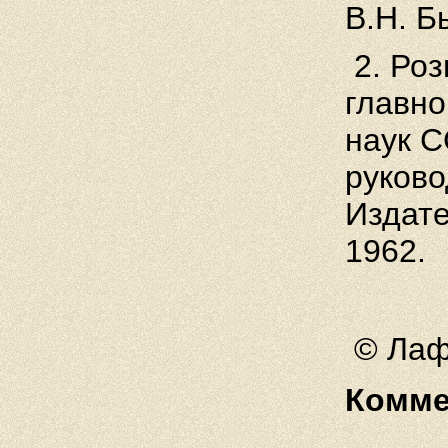
В.Н. Б
2. Роз
главно
наук С
руково
Издате
1962.
© Лаф
Комме