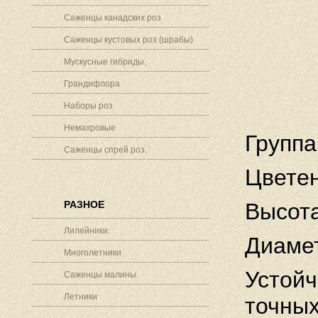
Саженцы канадских роз
Саженцы кустовых роз (шрабы)
Мускусные гибриды.
Грандифлора
Наборы роз
Немахровые
Группа
Саженцы спрей роз.
Цветен
РАЗНОЕ
Высота
Лилейники.
Диамет
Многолетники
Устойч
Саженцы малины.
Летники
точных