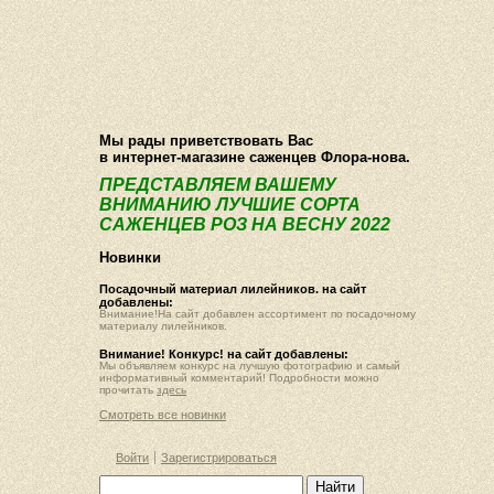
О компании
Как купить
Фотогалерея
Статьи
Опт
Контакт
Мы рады приветствовать Вас
в интернет-магазине саженцев Флора-нова.
ПРЕДСТАВЛЯЕМ ВАШЕМУ
ВНИМАНИЮ ЛУЧШИЕ СОРТА
САЖЕНЦЕВ РОЗ НА ВЕСНУ 2022
Новинки
Посадочный материал лилейников. на сайт
добавлены:
Внимание!На сайт добавлен ассортимент по посадочному
материалу лилейников.
Внимание! Конкурс! на сайт добавлены:
Мы объявляем конкурс на лучшую фотографию и самый
информативный комментарий! Подробности можно
прочитать
здесь
Смотреть все новинки
Войти
Зарегистрироваться