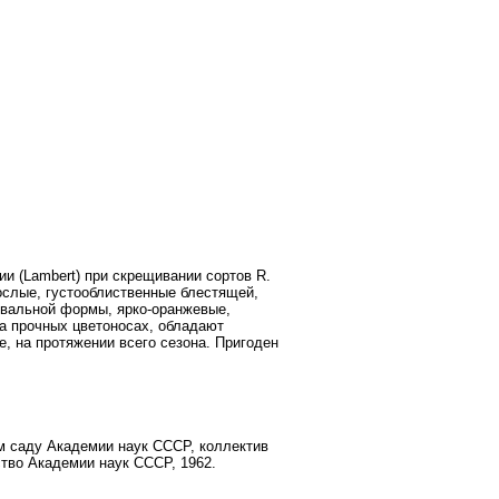
ии
(
Lambert
)
при
скрещивании
сортов
R
.
ослые
,
густооблиственные
блестящей
,
овальной
формы
,
ярко
-
оранжевые
,
а
прочных
цветоносах
,
обладают
е
,
на
протяжении
всего
сезона
.
Пригоден
ом саду Академии наук СССР, коллектив
тво Академии наук СССР, 1962.