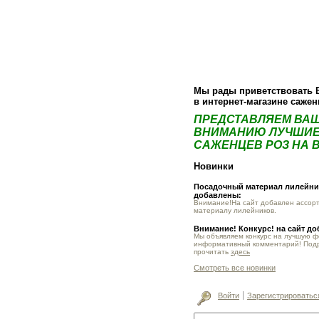
О компании
Как купить
Фотогалер
Мы рады приветствовать 
в интернет-магазине саже
ПРЕДСТАВЛЯЕМ ВА
ВНИМАНИЮ ЛУЧШИЕ
САЖЕНЦЕВ РОЗ НА В
Новинки
Посадочный материал лилейник
добавлены:
Внимание!На сайт добавлен ассор
материалу лилейников.
Внимание! Конкурс! на сайт д
Мы объявляем конкурс на лучшую 
информативный комментарий! Под
прочитать
здесь
Смотреть все новинки
Войти
Зарегистрироватьс