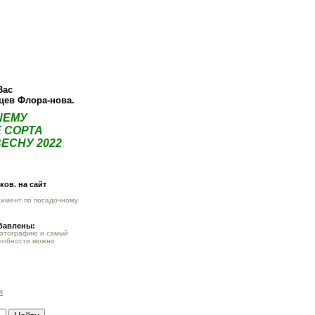
ея
Статьи
Опт
Контакты
Вас
нцев Флора-нова.
ШЕМУ
 СОРТА
ЕСНУ 2022
ов. на сайт
тимент по посадочному
обавлены:
фотографию и самый
робности можно
я