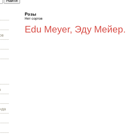
Розы
Нет сортов
Edu Meyer, Эду Мейер.
ов
з
нда