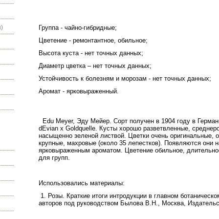
)
Группа - чайно-гибридные;
Цветение - ремонтантное, обильное;
Высота куста - нет точных данных;
Диаметр цветка – нет точных данных;
Устойчивость к болезням и морозам - нет точных данных;
Аромат - ярковыраженный.
Edu
Meyer
,
Эду
Мейер
.
Сорт
получен
в
1904
году
в
Герман
dEvian
x
Goldquelle
.
Кусты
хорошо
разветвленные
,
среднер
насыщенно
зеленой
листвой
.
Цветки
очень
оригинальные
,
крупные
,
махровые
(
около
35
лепестков
).
Появляются
они
н
ярковыраженным
ароматом
.
Цветение
обильное
,
длительно
для
групп
.
Использовались материалы:
1. Розы. Краткие итоги интродукции в главном ботаническ
авторов под руководством Былова В.Н., Москва, Издательс