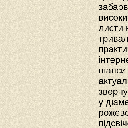
забарв
високи
листи 
тривал
практич
інтерн
шанси 
актуал
зверну
у діам
рожево
підсві