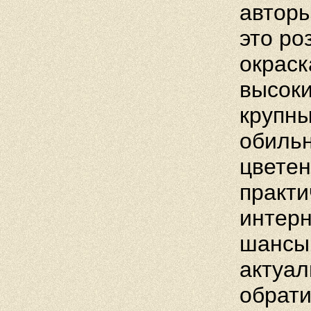
авторы
это ро
окраск
высоки
крупны
обиль
цветен
практи
интерн
шансы
актуал
обрати