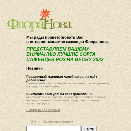
О компании
Как купить
Мы рады приветствовать Вас
в интернет-магазине саженцев Флора-нова.
ПРЕДСТАВЛЯЕМ ВАШЕМУ
ВНИМАНИЮ ЛУЧШИЕ СОРТА
САЖЕНЦЕВ РОЗ НА ВЕСНУ 2022
Новинки
Посадочный материал лилейников. на сайт
добавлены:
Внимание!На сайт добавлен ассортимент по посадочному
материалу лилейников.
Внимание! Конкурс! на сайт добавлены:
Мы объявляем конкурс на лучшую фотографию и самый
информативный комментарий! Подробности можно
прочитать
здесь
Смотреть все новинки
Войти
Зарегистрироваться