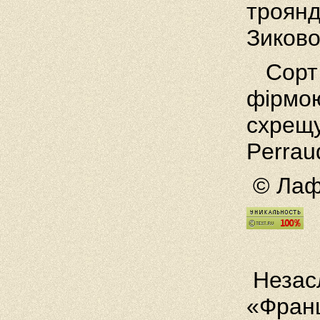
троянд
Зиково
Сорт 
фірмою
схрещу
Perrau
© Лаф
Незасл
«Фран