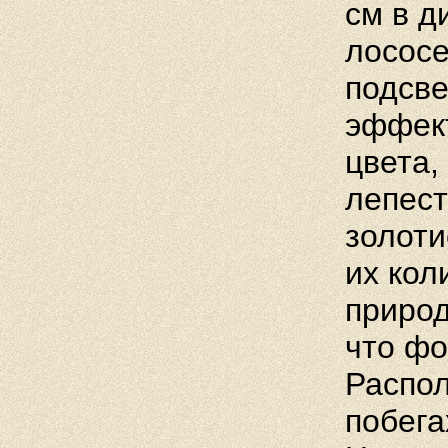
см в д
лососе
подсве
эффект
цвета,
лепест
золоти
их кол
природ
что фо
Распол
побега