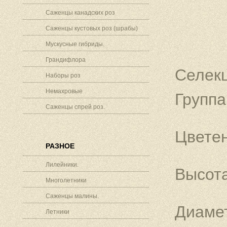
Саженцы канадских роз
Саженцы кустовых роз (шрабы)
Мускусные гибриды.
Грандифлора
Селекц
Наборы роз
Немахровые
Группа
Саженцы спрей роз.
Цветен
РАЗНОЕ
Лилейники.
Высота
Многолетники
Саженцы малины.
Диамет
Летники