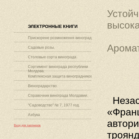
Устойч
высока
ЭЛЕКТРОННЫЕ КНИГИ
Прискорене розмноження винограду.
Аромат
Садовые розы.
Столовые сорта винограда.
Сортимент винограда республики
Молдова.
Комплексная защита виноградников.
Виноградарство.
Справочник винограда Молдавии.
Незасл
"Садоводство" № 7, 1977 год.
«Франц
Азбука
автори
Вход для партнеров
троянді