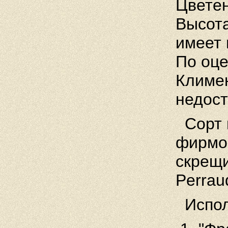
Цветен
Высота
имеет 
По оце
Климен
недост
Сорт п
фирмой
скрещ
Perrau
Испол