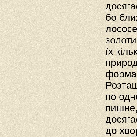
досяга
бо бли
лососе
золоти
їх кіл
природ
форма 
Розташ
по одн
пишне,
досяга
до хво