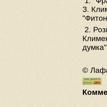
1. "Фр
З. Кли
"Фитон
2.
Роз
Климен
думка"
© Лафа
Комме