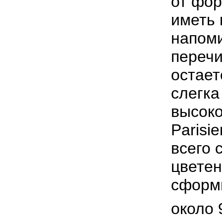
от фор
иметь 
напоми
перечи
остает
слегка
высоко
Parisi
всего 
цветен
сформи
около