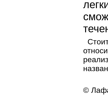
легк
смож
тече
Стоит
относи
реализ
назван
© Лафа