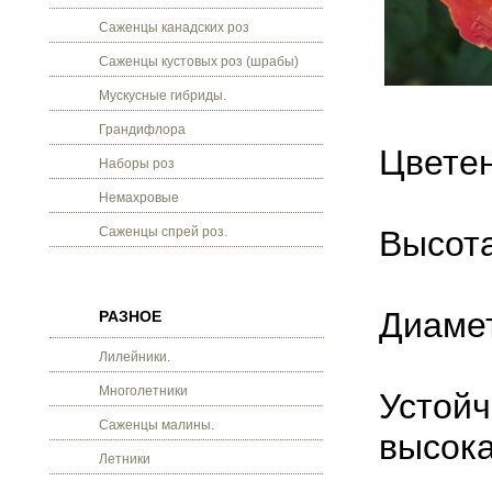
Саженцы канадских роз
Саженцы кустовых роз (шрабы)
Мускусные гибриды.
Грандифлора
Цветен
Наборы роз
Немахровые
Саженцы спрей роз.
Высота
Диамет
РАЗНОЕ
Лилейники.
Многолетники
Устойч
Саженцы малины.
высока
Летники