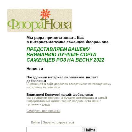
О компании
Как купить
Мы рады приветствовать Вас
в интернет-магазине саженцев Флора-нова.
ПРЕДСТАВЛЯЕМ ВАШЕМУ
ВНИМАНИЮ ЛУЧШИЕ СОРТА
САЖЕНЦЕВ РОЗ НА ВЕСНУ 2022
Новинки
Посадочный материал лилейников. на сайт
добавлены:
Внимание!На сайт добавлен ассортимент по посадочному
материалу лилейников.
Внимание! Конкурс! на сайт добавлены:
Мы объявляем конкурс на лучшую фотографию и самый
информативный комментарий! Подробности можно
прочитать
здесь
Смотреть все новинки
Войти
Зарегистрироваться