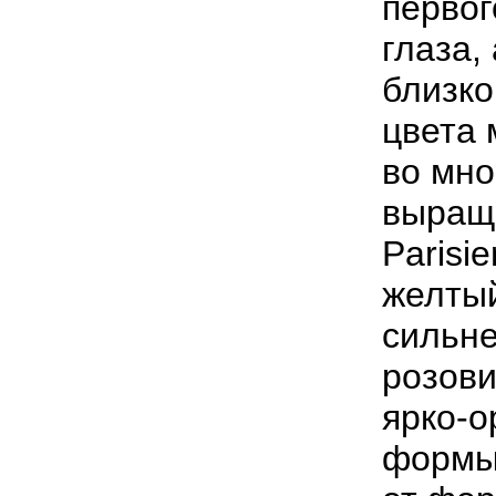
первог
глаза,
близк
цвета 
во мно
выращ
Parisi
желтый
сильн
розови
ярко-о
формы 