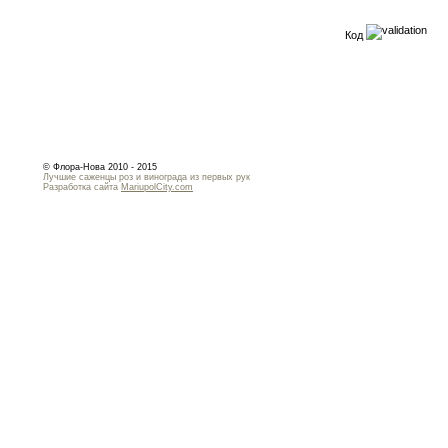
Код
© Флора-Нова 2010 - 2015
Лучшие саженцы роз и винограда из первых рук
Разработка сайта
MariupolCity.com