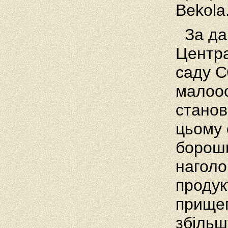
Bekola
За дан
Центра
саду С
малоос
станови
цьому 
борош
наголо
продук
прищеп
збільш