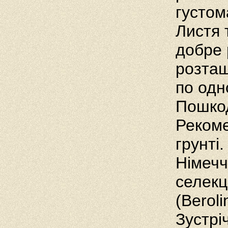
густом
Листя 
добре 
розташ
по одн
Пошкод
Рекоме
грунті
Німечч
селекц
(Beroli
Зустрі