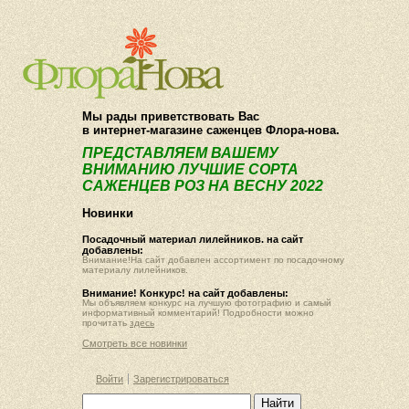
О компании
Как купить
Мы рады приветствовать Вас
в интернет-магазине саженцев Флора-нова.
ПРЕДСТАВЛЯЕМ ВАШЕМУ
ВНИМАНИЮ ЛУЧШИЕ СОРТА
САЖЕНЦЕВ РОЗ НА ВЕСНУ 2022
Новинки
Посадочный материал лилейников. на сайт
добавлены:
Внимание!На сайт добавлен ассортимент по посадочному
материалу лилейников.
Внимание! Конкурс! на сайт добавлены:
Мы объявляем конкурс на лучшую фотографию и самый
информативный комментарий! Подробности можно
прочитать
здесь
Смотреть все новинки
Войти
Зарегистрироваться