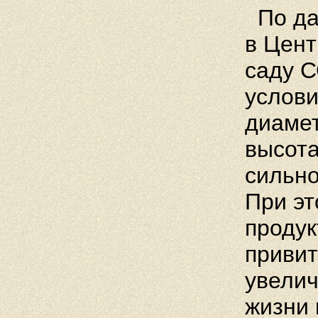
По да
в Цент
саду 
услов
диамет
высота
сильно
При эт
продук
привит
увелич
жизни 