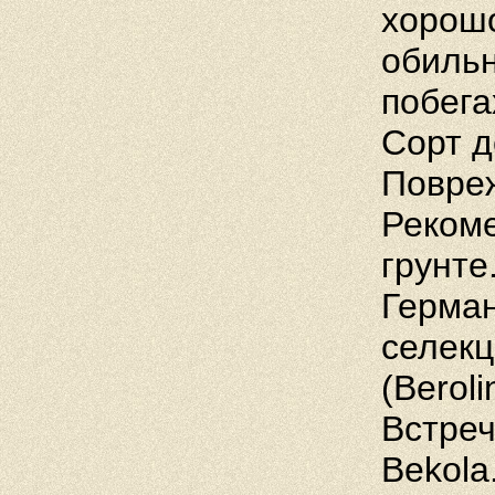
хорош
обильн
побега
Сорт д
Повреж
Рекоме
грунте
Герман
селекц
(Beroli
Встреч
Bekola