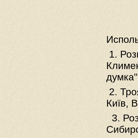
Испол
1. Роз
Климен
думка"
2. Тро
Київ, 
3. Роз
Сибирс