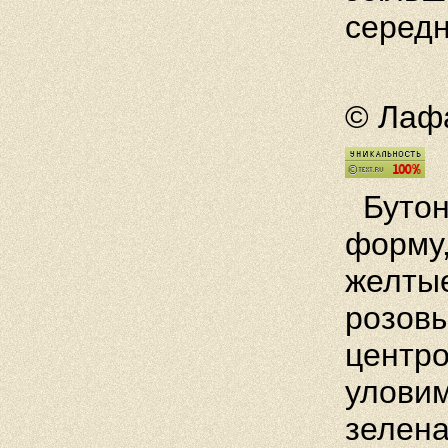
середн
© Лафа
Бутон
форму,
желтые
розовы
центро
уловим
зелена