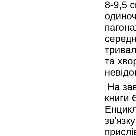
8-9,5 
одиноч
пагона
середн
тривал
та хво
невідо
На за
книги 
Енцикл
зв'язк
прислі