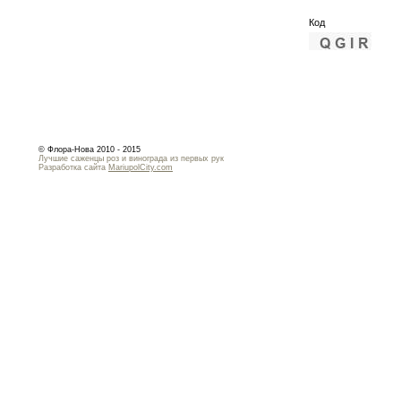
Код
© Флора-Нова 2010 - 2015
Лучшие саженцы роз и винограда из первых рук
Разработка сайта
MariupolCity.com