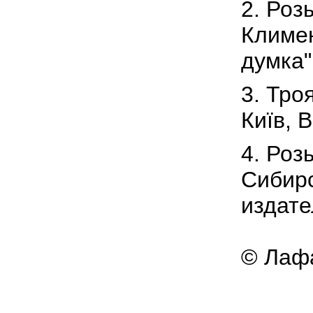
2. Роз
Климен
думка"
3. Тро
Київ, 
4. Роз
Сибирс
издате
© Лафа