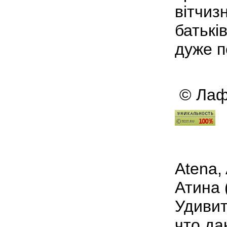
вітчиз
батьків
дуже п
© Лафа
Atena,
Атина 
Удивит
что да