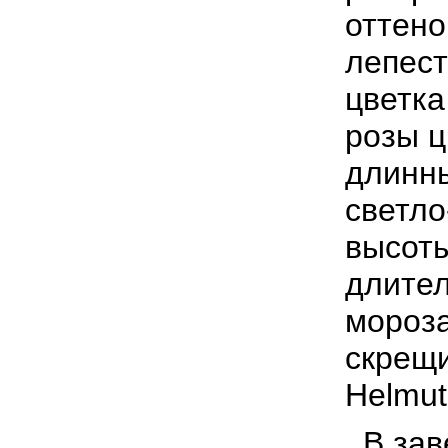
оттено
лепест
цветка
розы ц
длинны
светло
высоты
длител
мороза
скрещи
Helmut
В зав