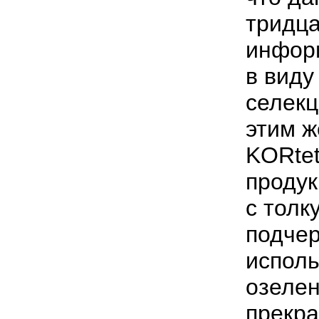
тридца
информ
в виду
селекц
этим ж
KORtet
продук
с толк
подчер
исполь
озелен
прекра