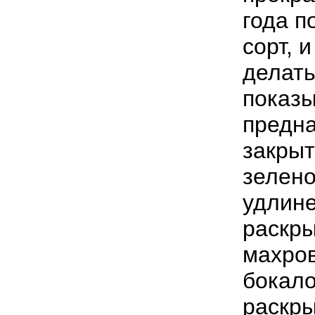
года п
сорт, 
делать
показы
предн
закрыт
зелено
удлин
раскры
махров
бокал
раскр