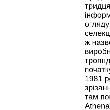
тридця
інформ
огляду
селекц
ж назв
виробн
троянд
початк
1981 р
зрізанн
там по
Athena