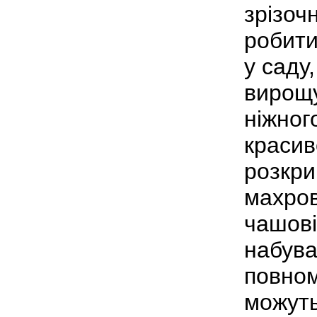
зрізоч
робити
у саду
вирощу
ніжног
красив
розкри
махров
чашові
набува
повном
можуть