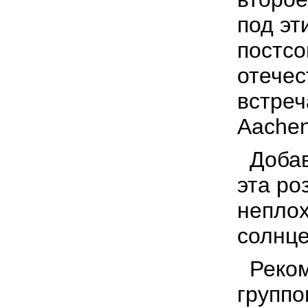
под эт
постсо
отечес
встреч
Aache
Добав
эта ро
неплох
солнце
Реком
группо