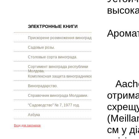
высока
ЭЛЕКТРОННЫЕ КНИГИ
Аромат
Прискорене розмноження винограду.
Садовые розы.
Столовые сорта винограда.
Сортимент винограда республики
Молдова.
Комплексная защита виноградников.
Aach
Виноградарство.
отрима
Справочник винограда Молдавии.
схрещу
"Садоводство" № 7, 1977 год.
Азбука
(Meilla
Вход для партнеров
см у д