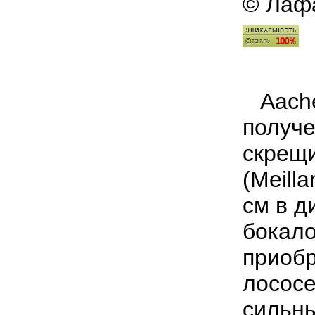
© Лафа
Aache
получе
скрещи
(Meill
см в д
бокало
приоб
лососе
сильны