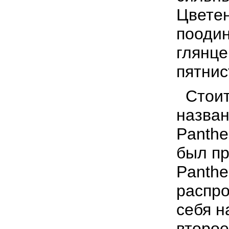
Цветен
поодин
глянце
пятнис
Стоит
назван
Panthe
был пр
Panthe
распро
себя н
второе