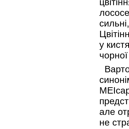
цвітін
лососе
сильні
Цвітін
у кист
чорної
Варто 
синоні
MEIcap
предст
але от
не стр