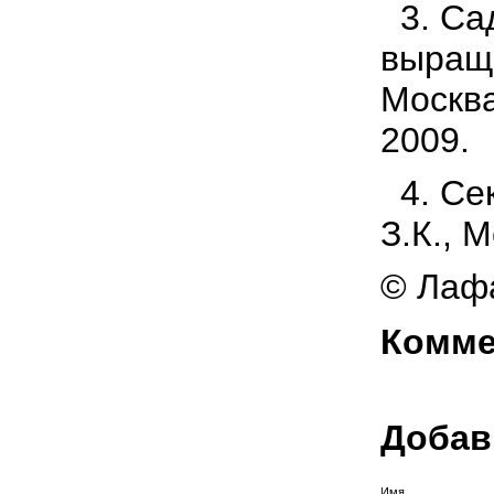
3. Са
выращи
Москва
2009.
4. Се
З.К., 
© Лафа
Комме
Добав
Имя