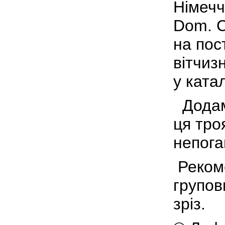
Німечч
Dom. С
на пос
вітчиз
у ката
Додамо
ця тро
непога
Рекоме
групов
зріз.