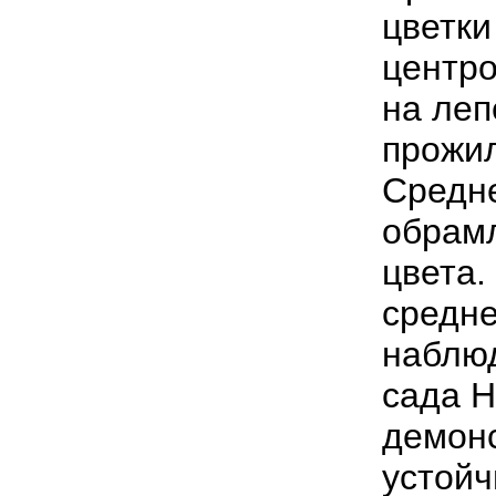
цветки
центро
на леп
прожил
Средн
обрамл
цвета.
средне
наблюд
сада Н
демонс
устойч