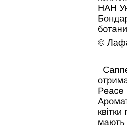
НАН Ук
Бонда
ботани
© Лафа
Cannes
отрима
Peace ×
Аромат
квітки
мають 