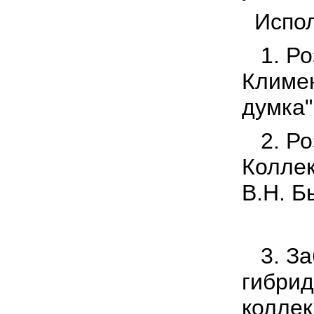
Испол
1. Р
Климен
думка"
2. Р
Коллек
В.Н. Б
3.
За
гибрид
коллек