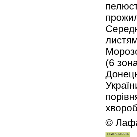
пелюст
прожил
Середн
листям
Морозо
(6 зон
Донець
Україн
порівн
хвороб
© Лафа