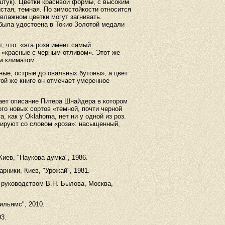
штук). Цветки красивой формы, с высоким
тая, темная. По зимостойкости относится
 влажном цветки могут загнивать.
 была удостоена в Токио Золотой медали
, что: «эта роза имеет самый
 «красные с черным отливом». Этот же
м климатом.
нные, острые до овальных бутоны», а цвет
той же книге он отмечает умеренное
ет описание Питера Шнайдера в котором
ого новых сортов «темной, почти черной
а, как у Oklahoma, нет ни у одной из роз.
иируют со словом «роза»: насыщенный,
Киев, "Наукова думка", 1986.
рники, Киев, "Урожай", 1981.
д руководством В.Н. Былова, Москва,
ильямс", 2010.
93.