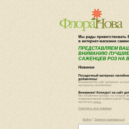
Мы рады приветствовать 
в интернет-магазине саже
ПРЕДСТАВЛЯЕМ ВА
ВНИМАНИЮ ЛУЧШИЕ
САЖЕНЦЕВ РОЗ НА В
Новинки
Посадочный материал лилейник
добавлены:
Внимание!На сайт добавлен ассор
материалу лилейников.
Внимание! Конкурс! на сайт д
Мы объявляем конкурс на лучшую 
информативный комментарий! Под
прочитать
здесь
Смотреть все новинки
Войти
Зарегистрироваться