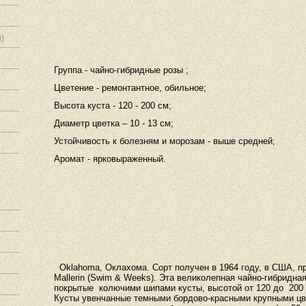
)
Группа - чайно-гибридные розы ;
Цветение - ремонтантное, обильное;
Высота куста - 120 -
200 см
;
Диаметр цветка – 10 -
13 см
;
Устойчивость к болезням и морозам - выше средней;
Аромат - ярковыраженный.
Oklahoma, Оклахома. Сорт получен в 1964 году, в США, при
Mallerin (Swim & Weeks). Эта великолепная чайно-гибридна
покрытые
колючими шипами кусты, высотой от 120 до
200
Кусты увенчанные темными бордово-красными крупными цв