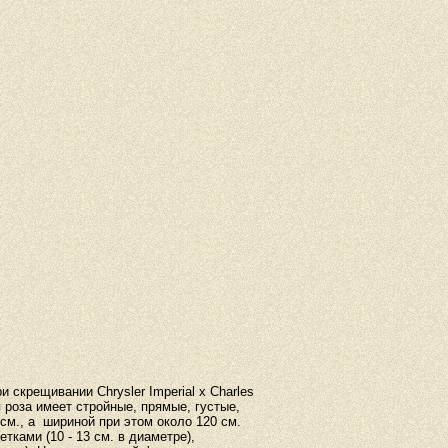
 скрещивании Chrysler Imperial x Charles
я роза имеет стройные, прямые, густые,
 см
., а
шириной при этом около
120 см
.
етками (10 -
13 см
. в диаметре),