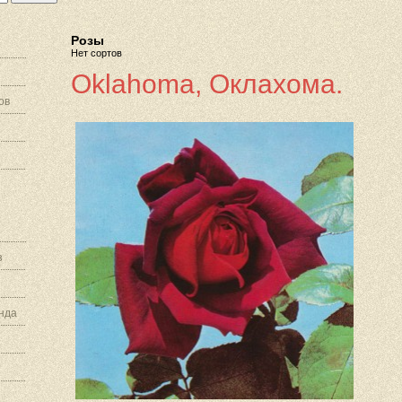
Розы
Нет сортов
Oklahoma, Оклахома.
ов
з
нда