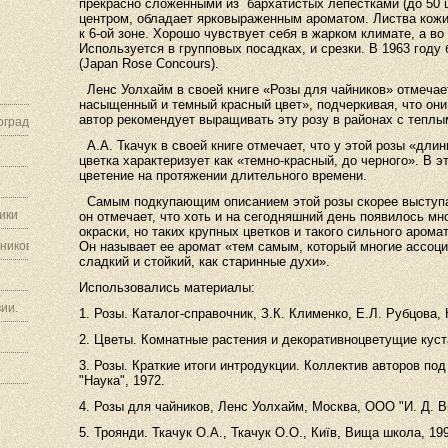
прекрасно сложенными из
бархатистых лепестками (до 50 
центром, обладает ярковыраженным ароматом. Листва кожис
к 6-ой зоне. Хорошо чувствует себя в жарком климате, а во
Используется в групповых посадках, и срезки. В 1963 году
(Japan Rose Concours).
Ленс Уолхайм в своей книге «Розы для чайников» отмечает
насыщенный и темный красный цвет», подчеркивая, что они
автор рекомендует выращивать эту розу в районах с теплы
граду.
А.А. Ткачук в своей книге отмечает, что у этой розы «дли
цветка характеризует как «темно-красный, до черного». В э
цветение на протяжении длительного времени.
Самым подкупающим описанием этой розы скорее выступа
ики
он отмечает, что хоть и на сегодняшний день появилось мн
окраски, но таких крупных цветков и такого сильного аромат
ников.
Он называет ее аромат «тем самым, который многие ассоц
сладкий и стойкий, как старинные духи».
Использовались материалы:
ии.
1. Розы. Каталог-справочник, З.К. Клименко, Е.Л. Рубцова, 
2. Цветы. Комнатные растения и декоративноцветущие куста
3. Розы. Краткие итоги интродукции. Коллектив авторов по
"Наука", 1972.
4. Розы для чайников, Ленс Уолхайм, Москва, ООО "И. Д. В
5. Троянди. Ткачук О.А., Ткачук О.О., Київ, Вища школа, 19