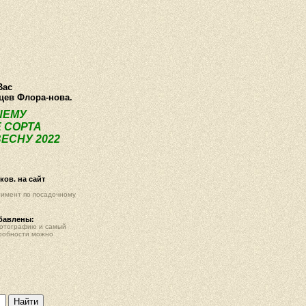
О компании
Как купить
Фотогалерея
Статьи
Опт
Контак
Вас
нцев Флора-нова.
ШЕМУ
 СОРТА
ЕСНУ 2022
ов. на сайт
тимент по посадочному
обавлены:
фотографию и самый
робности можно