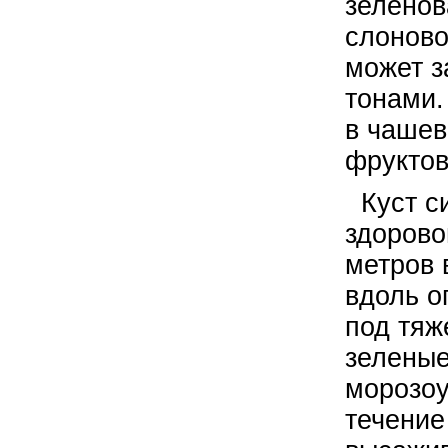
зеленов
слоново
может з
тонами.
в чашев
фрукто
Куст си
здорово
метров 
вдоль о
под тяж
зеленые
морозоу
течение