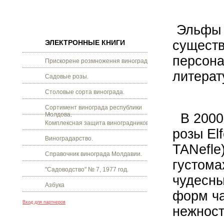
Эльфы –
существ
ЭЛЕКТРОННЫЕ КНИГИ
персона
Прискорене розмноження винограду.
литерат
Садовые розы.
Столовые сорта винограда.
Сортимент винограда республики
Молдова.
В 2000 
Комплексная защита виноградников.
розы Elf
Виноградарство.
TANefle
Справочник винограда Молдавии.
густома
"Садоводство" № 7, 1977 год.
чудесны
Азбука
форм ча
Вход для партнеров
нежност