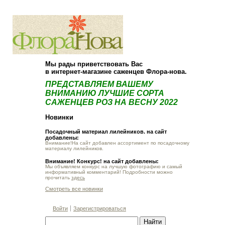
О компании
Как купить
Мы рады приветствовать Вас
в интернет-магазине саженцев Флора-нова.
ПРЕДСТАВЛЯЕМ ВАШЕМУ
ВНИМАНИЮ ЛУЧШИЕ СОРТА
САЖЕНЦЕВ РОЗ НА ВЕСНУ 2022
Новинки
Посадочный материал лилейников. на сайт
добавлены:
Внимание!На сайт добавлен ассортимент по посадочному
материалу лилейников.
Внимание! Конкурс! на сайт добавлены:
Мы объявляем конкурс на лучшую фотографию и самый
информативный комментарий! Подробности можно
прочитать
здесь
Смотреть все новинки
Войти
Зарегистрироваться