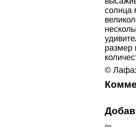
высажив
солнца 
великол
несколь
удивите
размер 
количес
© Лафаз
Комме
Добав
Имя