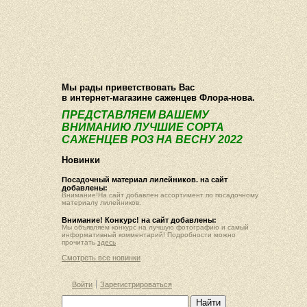
О компании
Как купить
Фотогалерея
Статьи
Опт
Контакт
Мы рады приветствовать Вас
в интернет-магазине саженцев Флора-нова.
ПРЕДСТАВЛЯЕМ ВАШЕМУ
ВНИМАНИЮ ЛУЧШИЕ СОРТА
САЖЕНЦЕВ РОЗ НА ВЕСНУ 2022
Новинки
Посадочный материал лилейников. на сайт
добавлены:
Внимание!На сайт добавлен ассортимент по посадочному
материалу лилейников.
Внимание! Конкурс! на сайт добавлены:
Мы объявляем конкурс на лучшую фотографию и самый
информативный комментарий! Подробности можно
прочитать
здесь
Смотреть все новинки
Войти
Зарегистрироваться