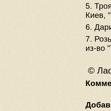
5. Троя
Киев, 
6. Дар
7. Роз
из-во 
© Лаф
Комме
Добав