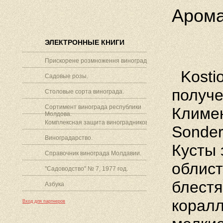
Арома
ЭЛЕКТРОННЫЕ КНИГИ
Прискорене розмноження винограду.
Kostio
Садовые розы.
получ
Столовые сорта винограда.
Сортимент винограда республики
Климе
Молдова.
Комплексная защита виноградников.
Sonde
Виноградарство.
Кусты
Справочник винограда Молдавии.
облис
"Садоводство" № 7, 1977 год.
блест
Азбука
корал
Вход для партнеров