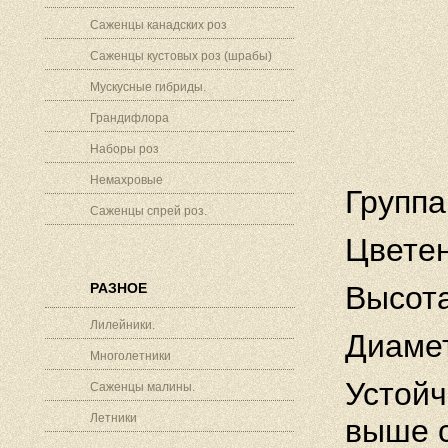
Саженцы канадских роз
Саженцы кустовых роз (шрабы)
Мускусные гибриды.
Грандифлора
Наборы роз
Немахровые
Группа
Саженцы спрей роз.
Цветен
РАЗНОЕ
Высота
Лилейники.
Диамет
Многолетники
Устойч
Саженцы малины.
Летники
выше 