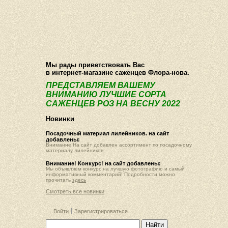
О компании
Как купить
Фотогалерея
Статьи
Опт
Контакт
Мы рады приветствовать Вас
в интернет-магазине саженцев Флора-нова.
ПРЕДСТАВЛЯЕМ ВАШЕМУ
ВНИМАНИЮ ЛУЧШИЕ СОРТА
САЖЕНЦЕВ РОЗ НА ВЕСНУ 2022
Новинки
Посадочный материал лилейников. на сайт
добавлены:
Внимание!На сайт добавлен ассортимент по посадочному
материалу лилейников.
Внимание! Конкурс! на сайт добавлены:
Мы объявляем конкурс на лучшую фотографию и самый
информативный комментарий! Подробности можно
прочитать
здесь
Смотреть все новинки
Войти
Зарегистрироваться