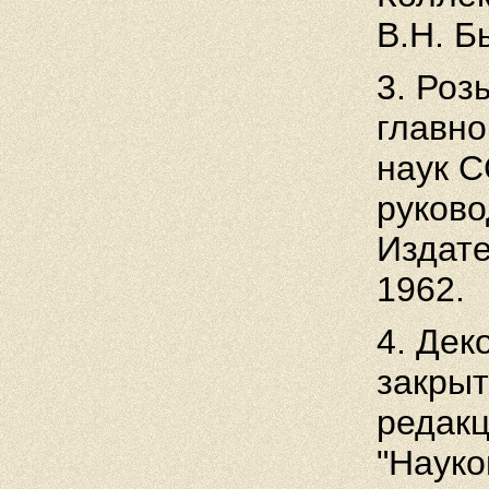
В.Н. Б
3. Роз
главно
наук С
руково
Издате
1962.
4. Дек
закрыт
редакц
"Науко