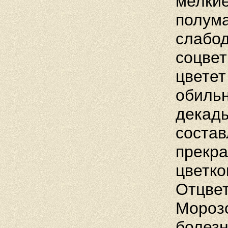
мелки
полум
слабо
соцвет
цветет
обиль
декад
состав
прекр
цветко
Отцве
Мороз
болез