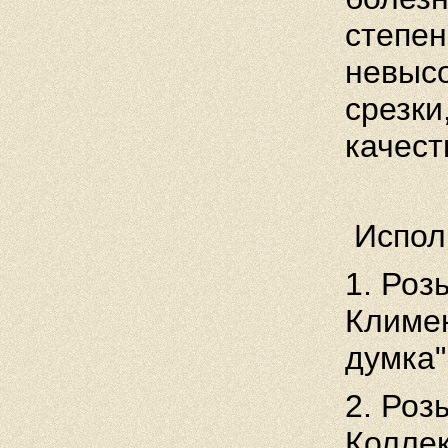
степен
невыс
срезки
качест
Испол
1. Роз
Климен
думка"
2. Роз
Коллек