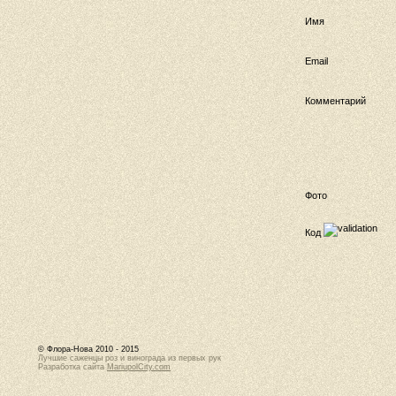
Имя
Email
Комментарий
Фото
Код
© Флора-Нова 2010 - 2015
Лучшие саженцы роз и винограда из первых рук
Разработка сайта
MariupolCity.com