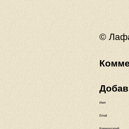
© Лафа
Комме
Добав
Имя
Email
Комментарий