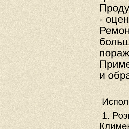
Проду
- оцен
Ремон
больш
пораж
Приме
и обр
Испол
1. Роз
Климен