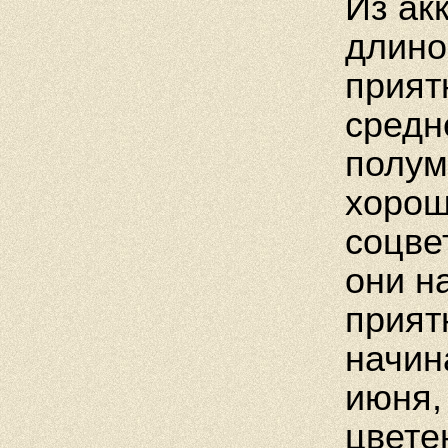
Из акк
длино
прият
средне
полум
хорош
соцве
они н
прият
начин
июня,
цвете