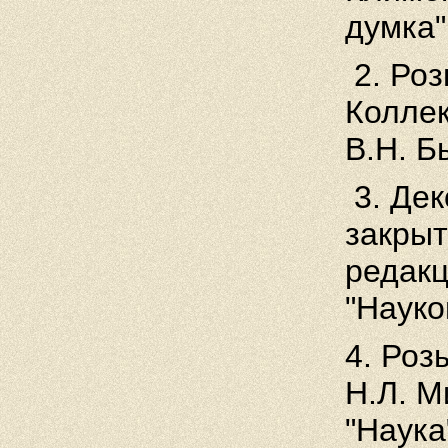
думка"
2. Роз
Коллек
В.Н. Б
3. Де
закрыт
редакц
"Науко
4. Роз
Н.Л. М
"Наука