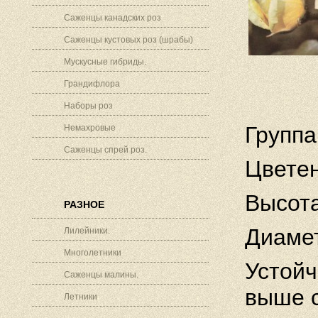
Саженцы канадских роз
Саженцы кустовых роз (шрабы)
Мускусные гибриды.
Грандифлора
Наборы роз
Группа
Немахровые
Саженцы спрей роз.
Цветен
Высота
РАЗНОЕ
Диамет
Лилейники.
Многолетники
Устойч
Саженцы малины.
выше 
Летники