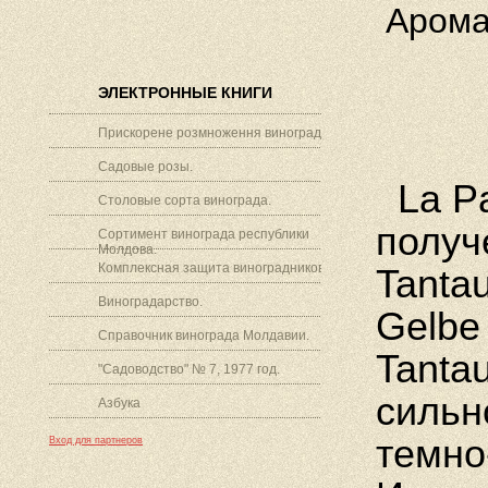
Арома
ЭЛЕКТРОННЫЕ КНИГИ
Прискорене розмноження винограду.
Садовые розы.
La Pa
Столовые сорта винограда.
получ
Сортимент винограда республики
Молдова.
Комплексная защита виноградников.
Tanta
Виноградарство.
Gelbe
Справочник винограда Молдавии.
Tanta
"Садоводство" № 7, 1977 год.
сильн
Азбука
темно
Вход для партнеров