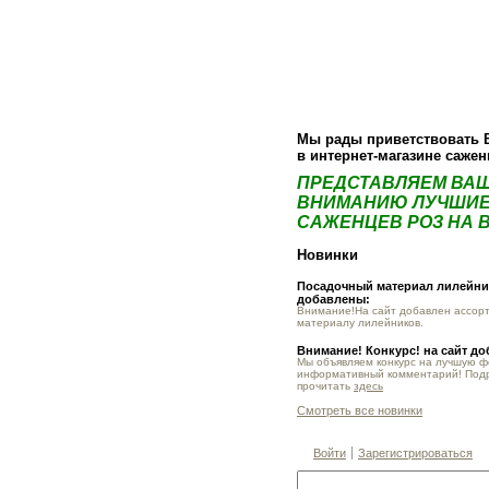
О компании
Как купить
Фотогалер
Мы рады приветствовать 
в интернет-магазине саже
ПРЕДСТАВЛЯЕМ ВА
ВНИМАНИЮ ЛУЧШИЕ
САЖЕНЦЕВ РОЗ НА В
Новинки
Посадочный материал лилейник
добавлены:
Внимание!На сайт добавлен ассор
материалу лилейников.
Внимание! Конкурс! на сайт д
Мы объявляем конкурс на лучшую 
информативный комментарий! Под
прочитать
здесь
Смотреть все новинки
Войти
Зарегистрироваться