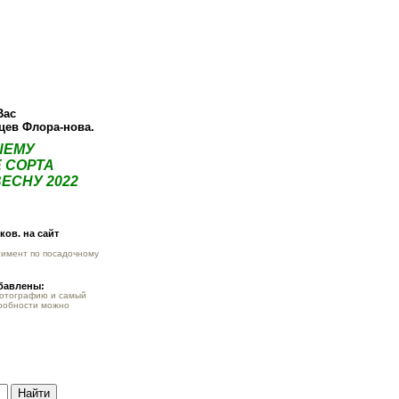
ея
Статьи
Опт
Контакты
Вас
нцев Флора-нова.
ШЕМУ
 СОРТА
ЕСНУ 2022
ов. на сайт
тимент по посадочному
обавлены:
фотографию и самый
робности можно