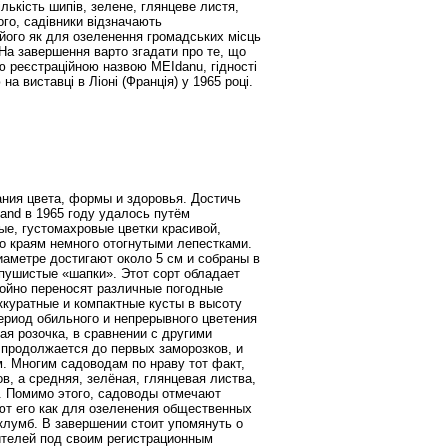
лькість шипів, зелене, глянцеве листя,
ого, садівники відзначають
 його як для озеленення громадських місць
 На завершення варто згадати про те, що
ю реєстраційною назвою MEIdanu, гідності
а виставці в Ліоні (Франція) у 1965 році.
ания
цвета
,
формы
и
здоровья
.
Достичь
land
в
1965
году
удалось
путём
ые
,
густомахровые
цветки
красивой
,
о
краям
немного
отогнутыми
лепестками
.
иаметре
достигают
около
5
см
и
собраны
в
пушистые
«
шапки
».
Этот
сорт
обладает
ойно
переносят
различные
погодные
ккуратные
и
компактные
кусты
в
высоту
ериод
обильного
и
непрерывного
цветения
ая
розочка
,
в
сравнении
с
другими
продолжается
до
первых
заморозков
,
и
м
.
Многим
садоводам
по
нраву
тот
факт
,
ов
,
а
средняя
,
зелёная
,
глянцевая
листва
,
.
Помимо
этого
,
садоводы
отмечают
ют
его
как
для
озеленения
общественных
клумб
.
В
завершении
стоит
упомянуть
о
ителей
под
своим
регистрационным