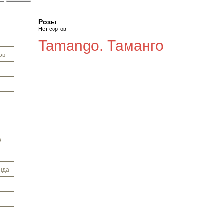
Розы
Нет сортов
Tamango. Таманго
ов
з
нда