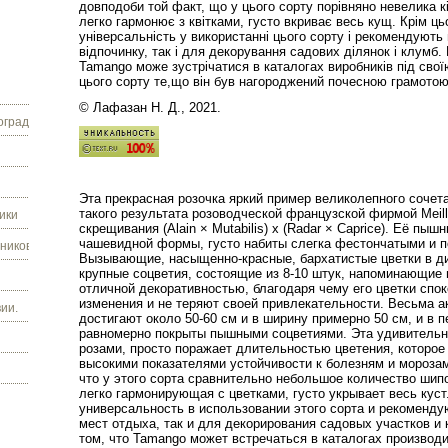
до
вподоби той факт, що у цього сорту порівняно невелика кі
легко гармонює з квітками, густо вкриває весь кущ. Крім ць
універсальність у використанні цього сорту і рекомендують
відпочинку, так і для декорування садових ділянок і клумб.
Tamango може зустрічатися в каталогах виробників під свої
цього сорту те,що він був нагороджений почесною грамотою н
© Лафазан Н. Д., 2021.
граду.
Эта
прекрасная
розочка
яркий
пример
великолепного
сочет
такого
результата
розоводческой
французской
фирмой
Meil
ики
скрещивания
(
Alain
×
Mutabilis
)
х
(
Radar
×
Caprice
).
Её
пышн
чашевидной
формы
,
густо
набиты
слегка
фестончатыми
и
п
ников.
Вызывающие
,
насыщенно
-
красные
,
бархатистые
цветки
в
д
крупные
соцветия
,
состоящие
из
8
-
10
штук
,
напоминающие
отличной
декоративностью
,
благодаря
чему
его
цветки
спок
изменения
и
не
теряют
своей
привлекательности
.
Весьма
а
ии.
достигают
около
50
-
60
см
и
в
ширину
примерно
50
см
,
и
в
п
равномерно
покрыты
пышными
соцветиями
.
Эта
удивительн
розами
,
просто
поражает
длительностью
цветения
,
которое
высокими
показателями
устойчивости
к
болезням
и
мороза
что
у
этого
сорта
сравнительно
небольшое
количество
шип
легко
гармонирующая
с
цветками
,
густо
укрывает
весь
куст
универсальность
в
использовании
этого
сорта
и
рекоменду
мест
отдыха
,
так
и
для
декорирования
садовых
участков
и
том
,
что
Tamango
может
встречаться
в
каталогах
производ