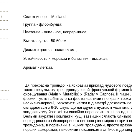
)
Селекционер -
Meilland;
Группа - флорибунда;
Цветение - обильное, непрерывное;
Высота куста - 50-60 см.;
Диаметр цветка - около 5 см.;
Устойчивость к морозам и болезням - высокая;
Аромат - легкий.
Ця прекрасна трояндочка яскравий приклад чудового поєдн
такого результату трояндоводческой французькой фірмою M
схрещування (Alain × Mutabilis) х (Radar × Caprice). Її пишні
форми, густо набиті злегка фестончастими і по краях трохи
насичено-червоні, бархатисті квітки в діаметрі досягають бли
складаються з 8-10 штук, що нагадують пухнасті «шапки». Ц
завдяки чому його квітки спокійно переносять різні погодні 
Вельми акуратні і компактні кущі заввишки сягають близько 
період рясного і безперервного цвітіння рівномірно покриті
трояндочка, в порівнянні з іншими трояндами, просто вражає
перших заморозків, і високими показниками стійкості до хво