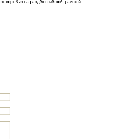
тот
сорт
был
награждён
почётной
грамотой