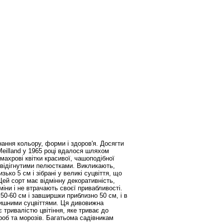
ання кольору, форми і здоров'я. Досягти
eilland у 1965 році вдалося шляхом
, махрові квітки красивої, чашоподібної
 відігнутими пелюстками. Викликають,
зько 5 см і зібрані у великі суцвіття, що
ей сорт має відмінну декоративність,
зміни і не втрачають своєї привабливості.
50-60 см і завширшки приблизно 50 см, і в
 пишними суцвіттями. Ця дивовижна
 тривалістю цвітіння, яке триває до
роб та морозів. Багатьома садівникам