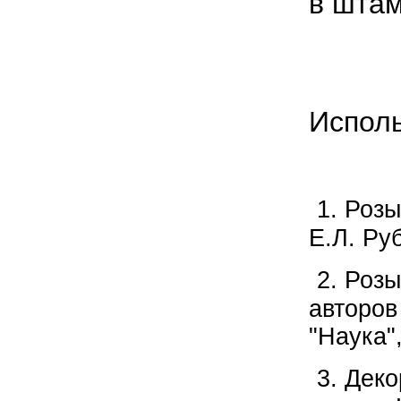
в
штам
Испол
1. Розы
Е.Л. Ру
2. Розы
авторов
"Наука"
3. Дек