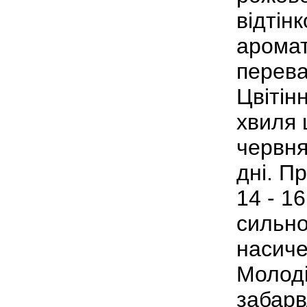
відтін
аромат
перева
Цвітін
хвиля 
червня
дні. П
14 - 16
сильно
насиче
Молоді
забарв