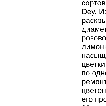
сортов
Dey
.
И
раскр
диаме
розов
лимон
насыщ
цветки
по
одн
ремон
цвете
его
пр