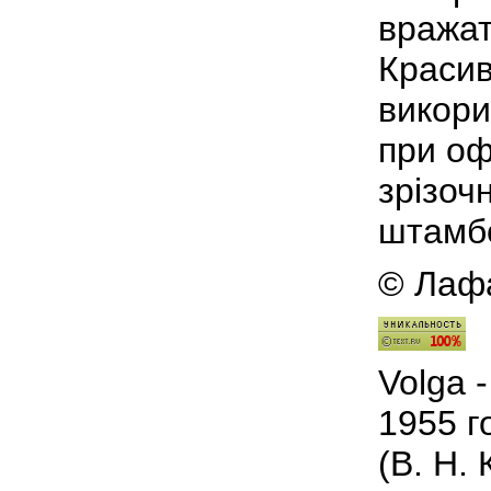
вражат
Красив
викори
при оф
зрізоч
штамбо
© Лафа
Volga
1955
г
(
В
.
Н
.