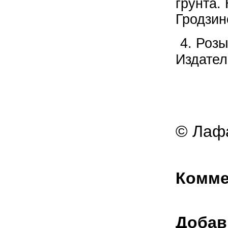
грунта.
Гродзин
4. Розы
Издател
© Лафа
Комме
Добав