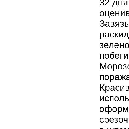
32
дня
оцени
Завяз
раски
зелен
побеги
Мороз
пораж
Краси
исполь
оформ
срезоч