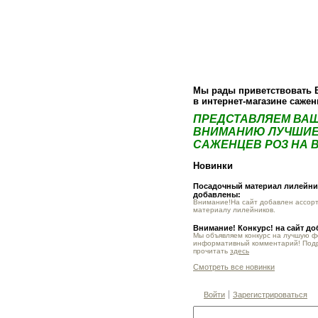
О компании
Как купить
Фотогалер
Мы рады приветствовать 
в интернет-магазине саже
ПРЕДСТАВЛЯЕМ ВА
ВНИМАНИЮ ЛУЧШИЕ
САЖЕНЦЕВ РОЗ НА В
Новинки
Посадочный материал лилейник
добавлены:
Внимание!На сайт добавлен ассор
материалу лилейников.
Внимание! Конкурс! на сайт д
Мы объявляем конкурс на лучшую 
информативный комментарий! Под
прочитать
здесь
Смотреть все новинки
Войти
Зарегистрироваться