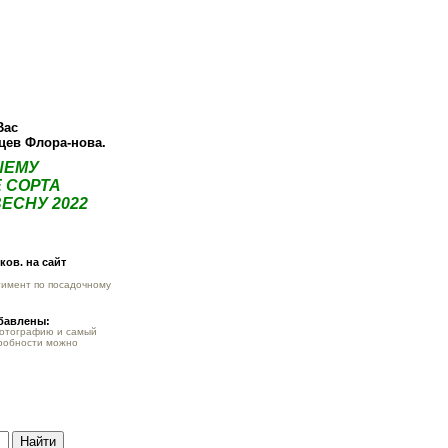
ея
Статьи
Опт
Контакты
Вас
нцев Флора-нова.
ШЕМУ
 СОРТА
ЕСНУ 2022
ов. на сайт
тимент по посадочному
обавлены:
фотографию и самый
робности можно