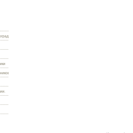
граду.
ики
ников.
ии.