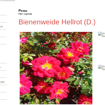
Розы
Нет сортов
Bienenweide Hellrot (D.)
ов
з
нда