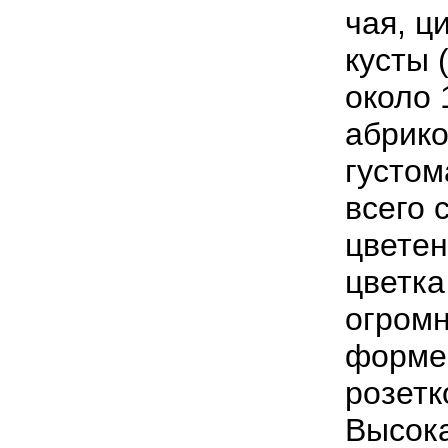
чая, ц
кусты 
около
абрик
густом
всего 
цветен
цветка
огромн
форме
розетк
Высока