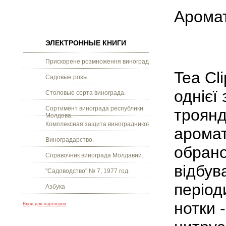
Арома
ЭЛЕКТРОННЫЕ КНИГИ
Прискорене розмноження винограду.
Tea Cl
Садовые розы.
однієї
Столовые сорта винограда.
Сортимент винограда республики
троянд
Молдова.
Комплексная защита виноградников.
аромат
Виноградарство.
обрано
Справочник винограда Молдавии.
відбув
"Садоводство" № 7, 1977 год.
період
Азбука
нотки -
Вход для партнеров