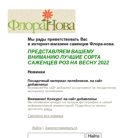
О компании
Как купить
Мы рады приветствовать Вас
в интернет-магазине саженцев Флора-нова.
ПРЕДСТАВЛЯЕМ ВАШЕМУ
ВНИМАНИЮ ЛУЧШИЕ СОРТА
САЖЕНЦЕВ РОЗ НА ВЕСНУ 2022
Новинки
Посадочный материал лилейников. на сайт
добавлены:
Внимание!На сайт добавлен ассортимент по посадочному
материалу лилейников.
Внимание! Конкурс! на сайт добавлены:
Мы объявляем конкурс на лучшую фотографию и самый
информативный комментарий! Подробности можно
прочитать
здесь
Смотреть все новинки
Войти
Зарегистрироваться