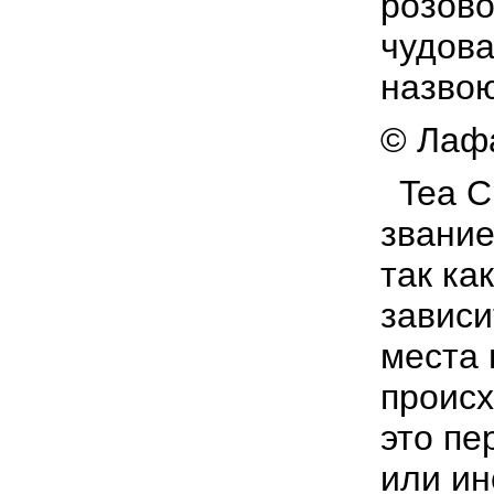
розово
чудова
назвою
© Лафа
Tea C
звание
так ка
зависи
места 
проис
это пе
или ин