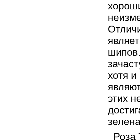
хороши
неизме
Отличи
являет
шипов.
зачаст
хотя и
являю
этих н
достиг
зелена
Роза Т