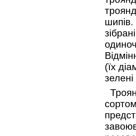
троянд
шипів.
зібрані
одиноч
Відмін
(їх ді
зелені
Троянд
сортом
предста
завоюв