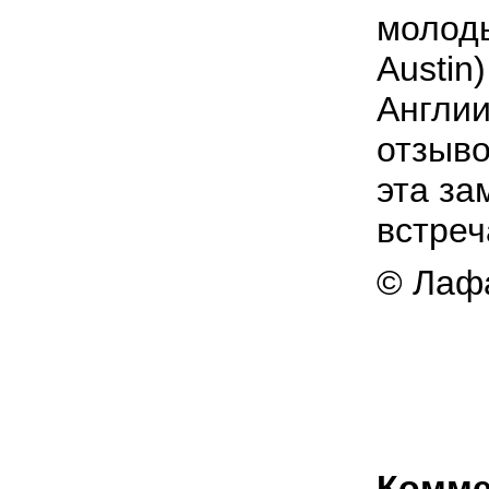
молоды
Austin
Англии
отзыво
эта за
встреч
© Лафа
Комме