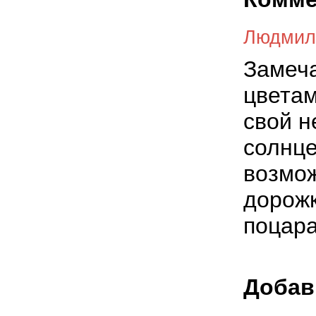
Людмил
Замеча
цветам
свой н
солнце
возмож
дорожк
поцар
Добав