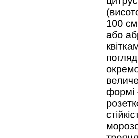
цитрус
(висот
100 см
або аб
квітка
погляд
окремо
величе
формі 
розетк
стійкі
морозо
троянд