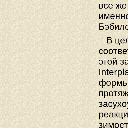
все же
именно
Бэбило
В цело
соотве
этой з
Interp
формы,
протяж
засухо
реакци
зимост