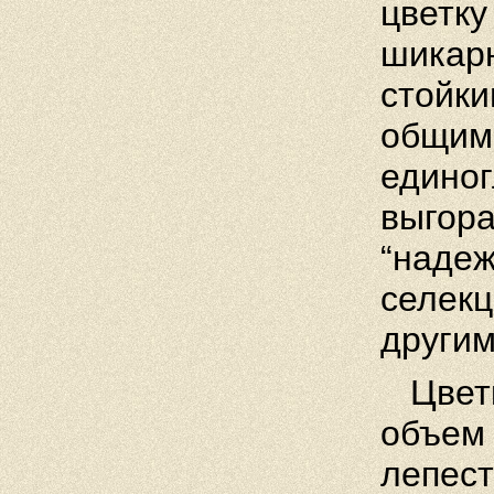
цветку
шикарн
стойки
общим 
единог
выгора
“надеж
селекц
другим
Цветк
объем 
лепест