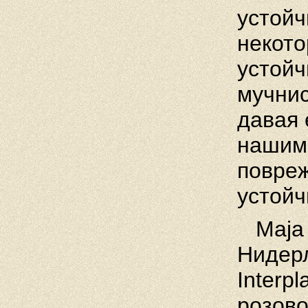
устойч
некото
устойч
мучнис
давая 
нашим
повреж
устойч
Maja B
Нидер
Interp
розово