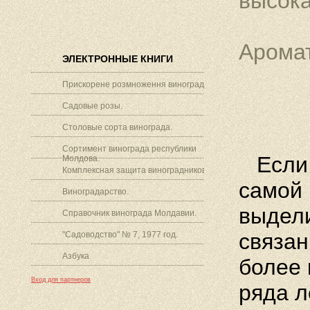
высока
Аромат
ЭЛЕКТРОННЫЕ КНИГИ
Прискорене розмноження винограду.
Садовые розы.
Столовые сорта винограда.
Сортимент винограда республики
Если 
Молдова.
Комплексная защита виноградников.
самой 
Виноградарство.
выдел
Справочник винограда Молдавии.
связан
"Садоводство" № 7, 1977 год.
Азбука
более 
Вход для партнеров
ряда л