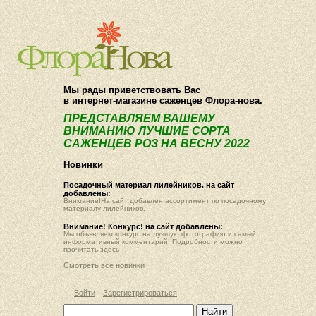
О компании
Как купить
Мы рады приветствовать Вас
в интернет-магазине саженцев Флора-нова.
ПРЕДСТАВЛЯЕМ ВАШЕМУ
ВНИМАНИЮ ЛУЧШИЕ СОРТА
САЖЕНЦЕВ РОЗ НА ВЕСНУ 2022
Новинки
Посадочный материал лилейников. на сайт
добавлены:
Внимание!На сайт добавлен ассортимент по посадочному
материалу лилейников.
Внимание! Конкурс! на сайт добавлены:
Мы объявляем конкурс на лучшую фотографию и самый
информативный комментарий! Подробности можно
прочитать
здесь
Смотреть все новинки
Войти
Зарегистрироваться