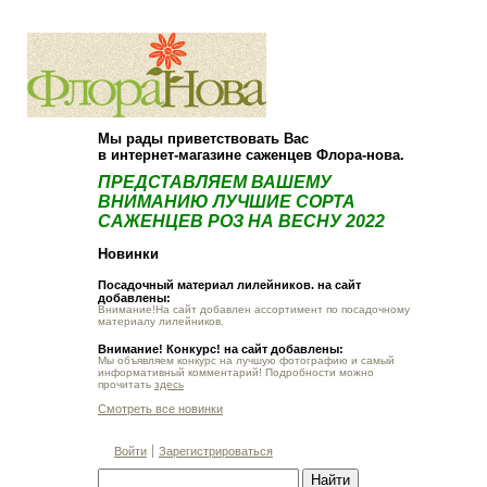
О компании
Как купить
Мы рады приветствовать Вас
в интернет-магазине саженцев Флора-нова.
ПРЕДСТАВЛЯЕМ ВАШЕМУ
ВНИМАНИЮ ЛУЧШИЕ СОРТА
САЖЕНЦЕВ РОЗ НА ВЕСНУ 2022
Новинки
Посадочный материал лилейников. на сайт
добавлены:
Внимание!На сайт добавлен ассортимент по посадочному
материалу лилейников.
Внимание! Конкурс! на сайт добавлены:
Мы объявляем конкурс на лучшую фотографию и самый
информативный комментарий! Подробности можно
прочитать
здесь
Смотреть все новинки
Войти
Зарегистрироваться