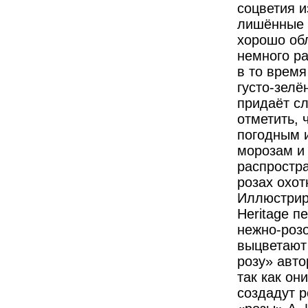
соцветия и
лишённые 
хорошо об
немного ра
в то время
густо-зелё
придаёт с
отметить, 
погодным 
морозам и
распростр
розах охот
Иллюстрир
Heritage 
нежно-розо
выцветают
розу» авто
так как он
создадут 