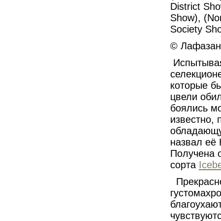
District S
Show), (No
Society Sh
© Лафазан 
Испытывая
селекцион
которые бы
цвели обил
боялись мо
известно, 
обладающу
назвал её 
Получена 
сорта
Iceb
Прекрасн
густомахр
благоухаю
чувствуют