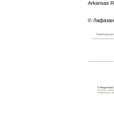
Arkansas R
© Лафазан 
Саженцы роз
© Флора-Нова 
Лучшие саженц
Разработка са