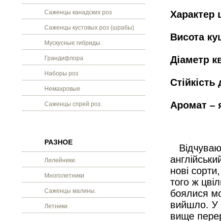
Саженцы канадских роз
Характер 
Саженцы кустовых роз (шрабы)
Висота ку
Мускусные гибриды.
Діаметр кв
Грандифлора
Наборы роз
Стійкість 
Немахровые
Аромат – 
Саженцы спрей роз.
РАЗНОЕ
Відчуваюч
англійськи
Лилейники.
нові сорти
Многолетники
того ж цві
Саженцы малины.
боялися мор
вийшло. У 
Летники
вище перер