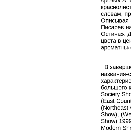
«розы» А. 
краснолис
словам, п
Описывая э
Писарев на
Остина». Д
цвета в це
ароматны»
В
заверш
названия
-
характерис
большого
Society Sho
(East Coun
(Northeast
Show), (We
Show) 199
Modern Shr