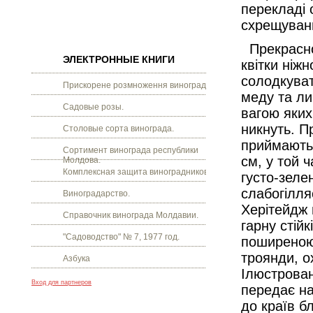
перекладі
схрещуванн
Прекрасної
ЭЛЕКТРОННЫЕ КНИГИ
квітки ніж
солодкуват
Прискорене розмноження винограду.
меду та лим
Садовые розы.
вагою яких
никнуть. П
Столовые сорта винограда.
приймають 
Сортимент винограда республики
см, у той 
Молдова.
Комплексная защита виноградников.
густо-зеле
слабогілля
Виноградарство.
Херітейдж 
Справочник винограда Молдавии.
гарну стій
"Садоводство" № 7, 1977 год.
поширеною 
троянди, о
Азбука
Ілюстрован
Вход для партнеров
передає на
до країв б