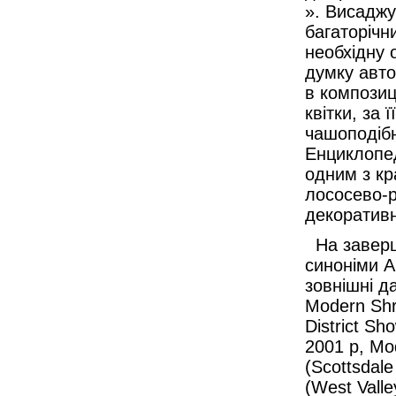
». Висаджу
багаторічн
необхідну 
думку авто
в композиц
квітки, за 
чашоподібн
Енциклопед
одним з кр
лососево-р
декоративн
На заверш
синоніми A
зовнішні д
Modern Shr
District S
2001 р, Mo
(Scottsdal
(West Vall