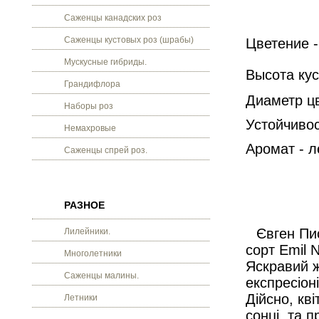
Саженцы канадских роз
Саженцы кустовых роз (шрабы)
Цветение -
Мускусные гибриды.
Высота кус
Грандифлора
Диаметр цв
Наборы роз
Устойчивос
Немахровые
Аромат - л
Саженцы спрей роз.
РАЗНОЕ
Євген Пи
Лилейники.
сорт Emil 
Многолетники
Яскравий ж
Саженцы малины.
експресіон
Дійсно, кв
Летники
сонці, та п