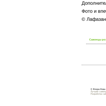
Дополнител
Фото и впе
© Лафазан
Саженцы роз
© Флора-Нова 
Лучшие саженц
Разработка са