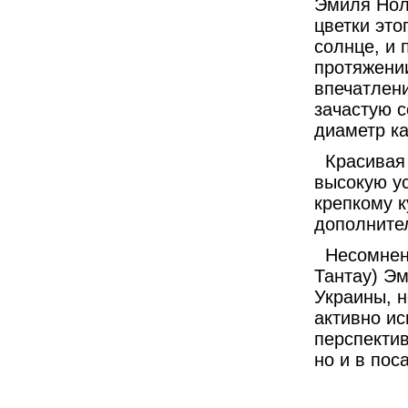
Эмиля Ноль
цветки это
солнце, и 
протяжени
впечатлени
зачастую с
диаметр ка
Красивая
высокую ус
крепкому к
дополните
Несомнен
Тантау) Эм
Украины, н
активно ис
перспектив
но и в пос