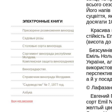
всього се
Його напів
суцвіття, я
досягати 1
ЭЛЕКТРОННЫЕ КНИГИ
Красива г
Прискорене розмноження винограду.
стійкість E
Садовые розы.
(висота до
Столовые сорта винограда.
Безсумнівн
Сортимент винограда республики
Еміль Ноль
Молдова.
України, ал
Комплексная защита виноградников.
використов
Виноградарство.
перспектив
Справочник винограда Молдавии.
а й у поса
"Садоводство" № 7, 1977 год.
© Лафазан 
Азбука
Евгений П
сорт Emil 
Вход для партнеров
желтый цв