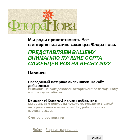
О компании
Как купить
Мы рады приветствовать Вас
в интернет-магазине саженцев Флора-нова.
ПРЕДСТАВЛЯЕМ ВАШЕМУ
ВНИМАНИЮ ЛУЧШИЕ СОРТА
САЖЕНЦЕВ РОЗ НА ВЕСНУ 2022
Новинки
Посадочный материал лилейников. на сайт
добавлены:
Внимание!На сайт добавлен ассортимент по посадочному
материалу лилейников.
Внимание! Конкурс! на сайт добавлены:
Мы объявляем конкурс на лучшую фотографию и самый
информативный комментарий! Подробности можно
прочитать
здесь
Смотреть все новинки
Войти
Зарегистрироваться