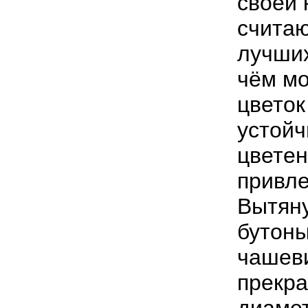
своей 
считаю
лучших
чём мо
цветок
устойч
цветен
привле
Вытяну
бутоны
чашеви
прекр