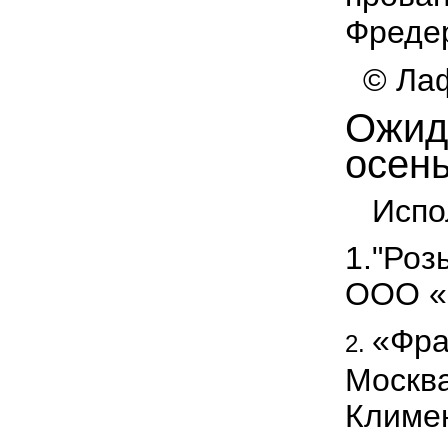
Фреде
© Лаф
Ожид
осень
Испол
1."Роз
OOO «Э
«Фра
2.
Москва
Климен