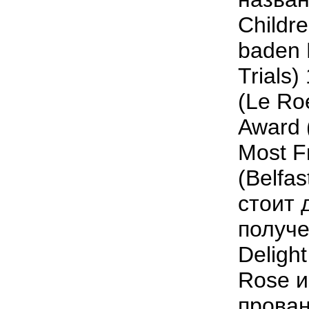
Childr
baden 
Trials
(Le Ro
Award (
Most Fr
(Belfa
стоит 
получе
Deligh
Rose и
прован