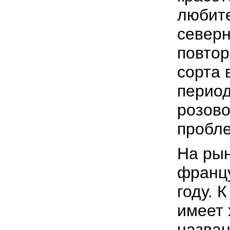
любите
северн
повтор
сорта 
период
розово
пробле
На рын
францу
году. 
имеет 
назван