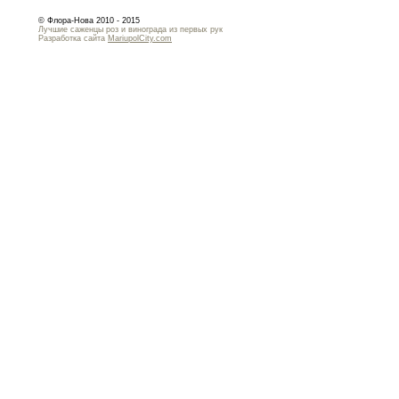
© Флора-Нова 2010 - 2015
Лучшие саженцы роз и винограда из первых рук
Разработка сайта
MariupolCity.com