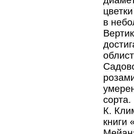
диамет
цветки
в небо
Вертик
достиг
облист
Садов
розами
умерен
сорта.
К. Кли
книги 
Мейан»