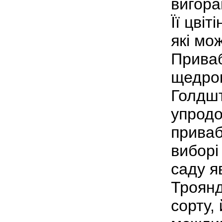
вигора
Її цвіт
які мо
Приваб
щедром
Голдшт
упродо
приваб
виборі
саду я
Троянд
сорту,