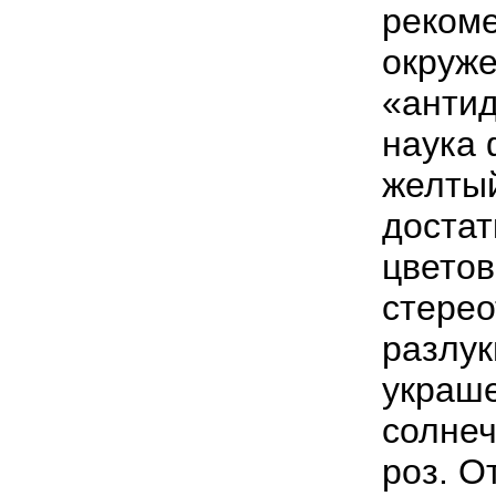
рекоме
окруже
«антид
наука 
желтый
достат
цветов
стерео
разлук
украше
солнеч
роз. О