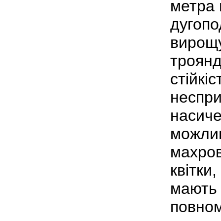
метра 
дугопо
вирощу
троян
стійкіс
неспри
насиче
можлив
махров
квітки
мають 
повном