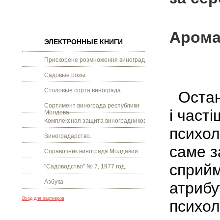
Арома
ЭЛЕКТРОННЫЕ КНИГИ
Прискорене розмноження винограду.
Садовые розы.
Столовые сорта винограда.
Останн
Сортимент винограда республики
і част
Молдова.
Комплексная защита виноградников.
психол
Виноградарство.
саме з
Справочник винограда Молдавии.
сприйм
"Садоводство" № 7, 1977 год.
Азбука
атрибу
Вход для партнеров
психол