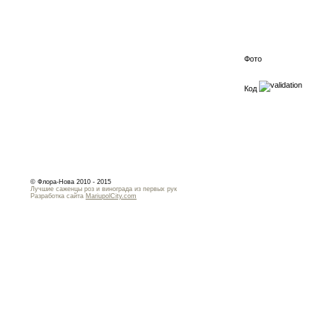
Фото
Код
© Флора-Нова 2010 - 2015
Лучшие саженцы роз и винограда из первых рук
Разработка сайта
MariupolCity.com