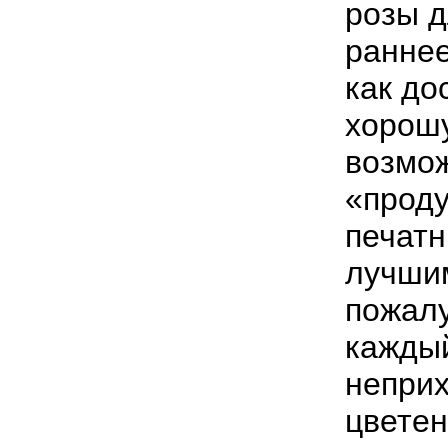
розы д
ранне
как до
хорошу
возмо
«прод
печатн
лучшим
пожалу
каждый
неприх
цветен