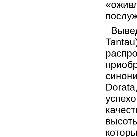
«оживл
послуж
Вывед
Tantau
распро
приобр
синони
Dorata
успехо
качест
высот
которы