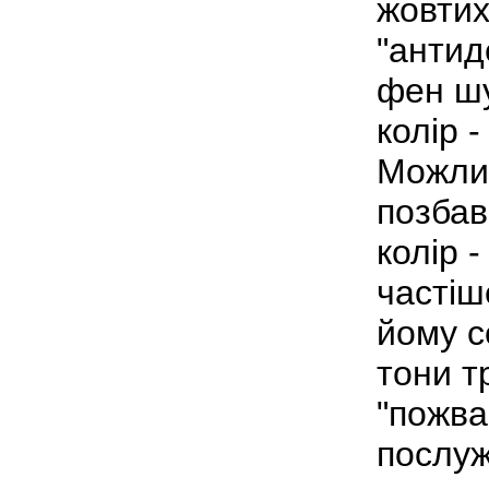
жовтих
"антид
фен шу
колір -
Можлив
позбав
колір -
частіш
йому с
тони т
"пожва
послуж