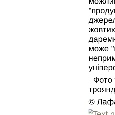
можлив
"проду
джерел
жовтих
даремн
може "
неприм
універ
Фото т
троянд
© Лафа