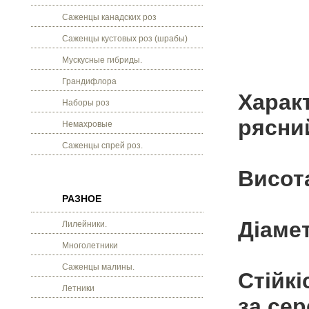
Саженцы канадских роз
Саженцы кустовых роз (шрабы)
Мускусные гибриды.
Грандифлора
Характ
Наборы роз
рясни
Немахровые
Саженцы спрей роз.
Висота
РАЗНОЕ
Діамет
Лилейники.
Многолетники
Саженцы малины.
Стійкі
Летники
за се