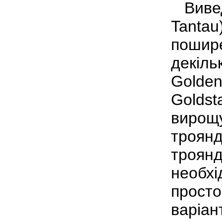
Вивед
Tantau
пошире
декіль
Golden 
Goldsta
вирощу
троянд
троянд
необхі
просто
варіан