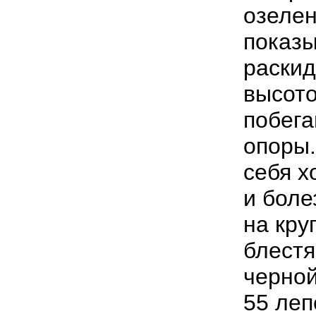
озелен
показы
раскид
высот
побега
опоры.
себя х
и боле
на кру
блестя
черной
55 леп