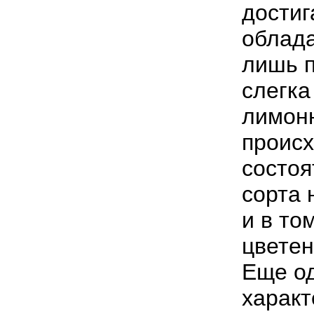
дости
облад
лишь п
слегка
лимонн
происх
состоя
сорта 
и в то
цветен
Еще о
характ