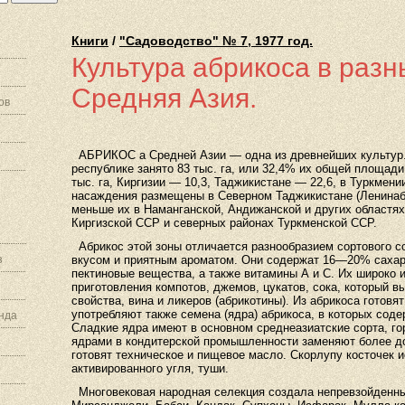
Книги
/
"Садоводство" № 7, 1977 год.
Культура абрикоса в разн
Средняя Азия.
ов
АБРИКОС а Средней Азии — одна из древнейших культур.
республике занято 83 тыс. га, или 32,4% их общей площади 
тыс. га, Киргизии — 10,3, Таджикистане — 22,6, в Туркмени
насаждения размещены в Северном Таджикистане (Ленинаба
меньше их в Наманганской, Андижанской и других областях
Киргизской ССР и северных районах Туркменской ССР.
Абрикос этой зоны отличается разнообразием сортового с
з
вкусом и приятным ароматом. Они содержат 16—20% сахаро
пектиновые вещества, а также витамины А и С. Их широко 
приготовления компотов, джемов, цукатов, сока, который вы
свойства, вина и ликеров (абрикотины). Из абрикоса готовят
употребляют также семена (ядра) абрикоса, в которых сод
нда
Сладкие ядра имеют в основном среднеазиатские сорта, г
ядрами в кондитерской промышленности заменяют более до
готовят техническое и пищевое масло. Скорлупу косточек 
активированного угля, туши.
Многовековая народная селекция создала непревзойденные