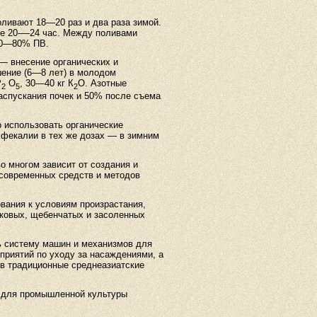
оливают 18—20 раз и два раза зимой.
ие 20-—24 час. Между поливами
70—80% ПВ.
— внесение органических и
шение (6—8 лет) в молодом
Р
О
, 30—40 кг К
О. Азотные
2
5
2
аспускания почек и 50% после съема
 использовать органические
а фекалии в тех же дозах — в зимним
о многом зависит от создания и
 современных средств и методов
вания к условиям произрастания,
ковых, щебенчатых и засоленных
ь систему машин и механизмов для
приятий по уходу за насаждениями, а
 в традиционные среднеазиатские
 для промышленной культуры