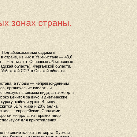
ых зонах страны.
 Под абрикосовыми садами в
в стране, из них в Узбекистане — 43,6
и — 6,5 тыс. га. Основные абрикосовые
дская область), Ферганской области,
 Узбекской ССР, в Ошской области
остава, а плоды — непревзойденным
в, органические кислоты и
используют в свежем виде, а также для
соко ценится за вкус и диетические
 курагу, кайсу и урюк. В пищу
ержится 51 % жира и 28% белка.
орькие — европейские. Сладкими
рогой миндаль, из горьких ядер
используют для приготовления
 по своим качествам сорта: Хурмаи,