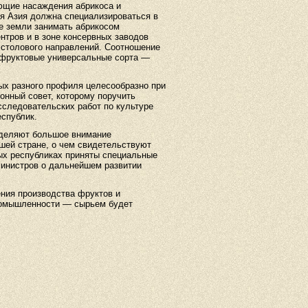
ющие насаждения абрикоса и
яя Азия должна специализироваться в
е земли занимать абрикосом
нтров и в зоне консервных заводов
 столового направлений. Соотношение
офруктовые универсальные сорта —
ых разного профиля целесообразно при
нный совет, которому поручить
сследовательских работ по культуре
еспублик.
деляют большое внимание
шей стране, о чем свидетельствуют
х республиках приняты специальные
министров о дальнейшем развитии
ения производства фруктов и
промышленности — сырьем будет