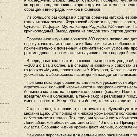
Мирсанджели, Бабаи, Кандак, Супхоны, Исфарак, Мулла ка
которых по содержанию сахара и других питательных веще
образцами винограда, инжира и фиников.
)
Из большого разнообразия сортов среднеазиатской, европе
галечниковых земель Ферганской области выделены сорта
Супхоны, Исфарак, Мулла канды, Раджаби, Юбилейный, На
крупноплодный. Выход урюка из плодов этих сортов достиг
Проведенное изучение абрикоса 800 сортов позволило дат
оценку качества их плодов и их биологических особенносте
применительно к почвенным и кли­матическим условиям пр
рекомендованы к размножению лучшие сорта народной сел
В передовых колхозах и совхозах при хорошем уходе абр
—100 ц с 1 га и более, а в специализированных совхозах 
га (совхоз «Муян», совхоз имени У. Юсупова, Ферганская с
урожайность абрикосовых насаждений находится на низком
Причины пока еще сравнительно низкой урожайности абрик
агротехники, большой изреженности и разбросанности наса
большого количества непривитых сеянцев (хасаки). Недост
вредителями и болезнями, а также сбор и реализация про
имеет возраст от 50 до 90 лет и более, то есть находится
Старые сады, как правило, не отвечают требуемой густоте
механизацию. Это приводит к низкой урожайности колхозны
себестоимости плодов. Так, средняя урожайность абрикосо
Ленинабадской области составила 38—40 ц с 1 га. Примерн
области. Особенно низкие урожаи дают мелкие, обособленн
Наиболее перспективны для дальнейшего расширения пло