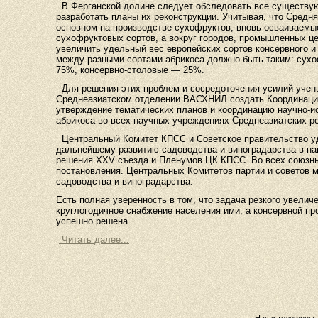
В Ферганской долине следует обследовать все существу
разработать планы их реконструкции. Учитывая, что Средн
основном на производстве сухофруктов, вновь осваиваемы
сухофруктовых сортов, а вокруг городов, промышленных це
увеличить удельный вес европейских сортов консервного и
между разными сортами абрикоса должно быть таким: сух
75%, консервно-столовые — 25%.
Для решения этих проблем и сосредоточения усилий учен
Среднеазиатском отделении ВАСХНИЛ создать Координацио
утверждение тематических планов и координацию научно-и
абрикоса во всех научных учреждениях Среднеазиатских р
Центральный Комитет КПСС и Советское правительство у
дальнейшему развитию садоводства и виноградарства в на
решения XXV съезда и Пленумов ЦК КПСС. Во всех союзны
постановления. Центральных Комитетов партии и советов 
садоводства и виноградарства.
Есть полная уверенность в том, что задача резкого увелич
круглогодичное снабжение населения ими, а консервной 
успешно решена.
Читать далее...
Наши телефоны: