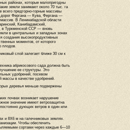
рных районах, которые малопригодны
акие земли занимают около 70 тыс. га
е всего предгорно-горные массивы
 дорог Фергана — Кува, Фергана —
 массив. В Ленинабадской области
аринский, Канибадамский,
, в Туркменской ССР — вновь
емли в центральных и западных зонах
ля создания высокопродуктивных
твенных моментов, от которого
о плодов.
никовый слой залегает ближе 30 см к
ехника абрикосового сада должна быть
лучшение ее структуры. Это
альных удобрений, посевом
й массы в качестве удобрений.
торых деревья меньше подвержены
аких почвах возникает нарушение
важное значение имеют ветрозащитна
 постоянно дующих ветров в один или
х и 8X6 м на галечниковых землях.
анизации. Чтобы обеспечить
пыляемыми сортами через каждые 6—10