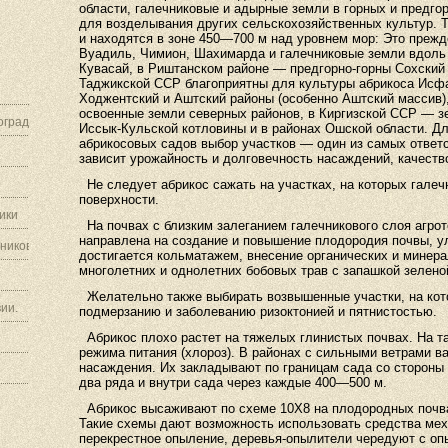
области, галечниковые и адырные земли в горных и предго
для возделывания других сельскохозяйственных культур. Т
и находятся в зоне 450—700 м над уровнем мор: Это прежд
Вуадиль, Чимион, Шахимарда и галечниковые земли вдоль
Кувасай, в Риштанском районе — предгорно-горны Сохский
Таджикской ССР благоприятны для культуры абрикоса Исф
Ходжентский и Аштский районы (особенно Аштский массив)
освоенные земли северных районов, в Киргизской ССР — з
граду.
Иссык-Кульской котловины и в районах Ошской области. Д
абрикосовых садов выбор участков — один из самых ответс
зависит урожайность и долговечность насаждений, качеств
Не следует абрикос сажать на участках, на которых галеч
поверхности.
ики
На почвах с близким залеганием галечникового слоя агрот
направлена на создание и повышение плодородия почвы, у
ников.
достигается кольматажем, внесение органических и минер
многолетних и однолетних бобовых трав с запашкой зелено
Желательно также выбирать возвышенные участки, на ко
ии.
подмерзанию и заболеванию ризоктонией и пятнистостью.
Абрикос плохо растет на тяжелых глинистых почвах. На т
режима питания (хлороз). В районах с сильными ветрами 
насаждения. Их закладывают по границам сада со стороны
два ряда и внутри сада через каждые 400—500 м.
Абрикос высаживают по схеме 10X8 на плодородных почва
Такие схемы дают возможность использовать средства мех
перекрестное опыление, деревья-опылители чередуют с о