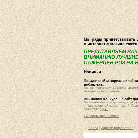
О компании
Как купить
Фотогалер
Мы рады приветствовать 
в интернет-магазине саже
ПРЕДСТАВЛЯЕМ ВА
ВНИМАНИЮ ЛУЧШИЕ
САЖЕНЦЕВ РОЗ НА В
Новинки
Посадочный материал лилейник
добавлены:
Внимание!На сайт добавлен ассор
материалу лилейников.
Внимание! Конкурс! на сайт д
Мы объявляем конкурс на лучшую 
информативный комментарий! Под
прочитать
здесь
Смотреть все новинки
Войти
Зарегистрироваться