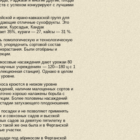
нды, Раджаби и многие другие, плоды
ств с успехом конкурируют с лучшими
йской и ирано-кавказской групп для
, дающие отличные сухофрукты. Это
вои, Курсадык, Кандак
ает 35%, кураги — 27, кайсы — 31 %.
ь помологическую и технологическую
й, упорядочить сортовой состав
оизрастания. Были отобраны и
екции.
икосовые насаждения дают урожаи 80
и научных учреждениях — 120—180 ц с 1
елекционная станция). Однако в целом
 уровне.
оса кроются в низком уровне
ждений, наличии малоценных сортов и
аточно хорошо налажены борьба с
дукции. Более половины насаждений
 в стадии затухающего плодоношения.
 посадки и не позволяют применять
х и совхозных садов и высокой
вых садов за девятую пятилетку в
о такой же она была и в Ферганской
ые участки.
щади под абрикосом в Ферганской