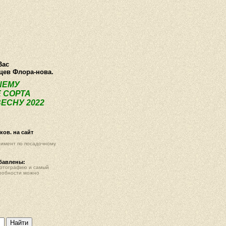
ея
Статьи
Опт
Контакты
Вас
нцев Флора-нова.
ШЕМУ
 СОРТА
ЕСНУ 2022
ов. на сайт
тимент по посадочному
обавлены:
фотографию и самый
робности можно