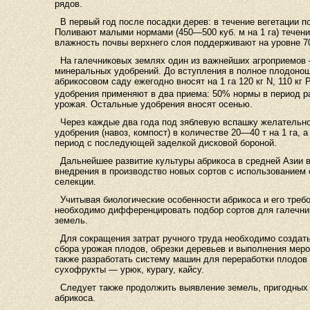
рядов.
В первый год после посадки дерев: в течение вегетации п
Поливают малыми нормами (450—500 куб. м на 1 га) течен
влажность почвы верхнего слоя поддерживают на уровне 
На галечниковых землях один из важнейших агроприемов 
минеральных удобрений. До
вступления в полное плодоно
абрикосовом саду ежегодно вносят на 1 га 120 кг N, 110 кг 
удобрения применяют в два приема: 50% нормы в период р
урожая. Остальные удобрения вносят осенью.
Через каждые два года под зяблевую вспашку желательно
удобрения (навоз, компост) в количестве 20—40 т на 1 га, 
период с последующей заделкой дисковой бороной.
Дальнейшее развитие культуры абрикоса в средней Азии в
внедрения в производство новых сортов с использованием
селекции.
Учитывая биологические особенности абрикоса и его требо
необходимо дифференцировать подбор сортов для галечни
земель.
Для сокращения затрат ручного труда необходимо создат
сбора урожая плодов, обрезки деревьев и выполнения меро
также разработать систему машин для переработки плодов
сухофрукты — урюк, курагу, кайсу.
Следует также продолжить выявление земель, пригодных
абрикоса.