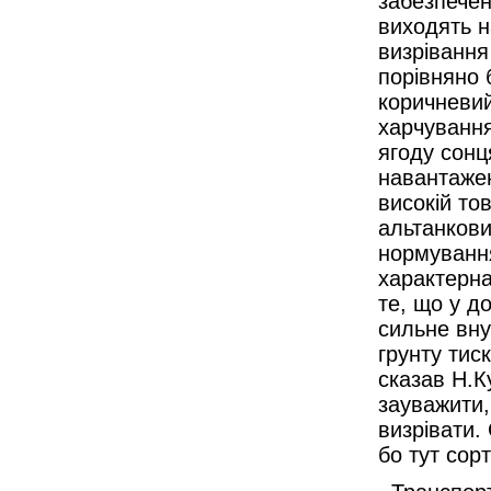
забезпечен
виходять н
визрівання
порівняно 
коричневий
харчування
ягоду сонц
навантаже
високій то
альтанкови
нормування
характерна
те, що у д
сильне вну
грунту тиск
сказав Н.К
зауважити,
визрівати.
бо тут сорт