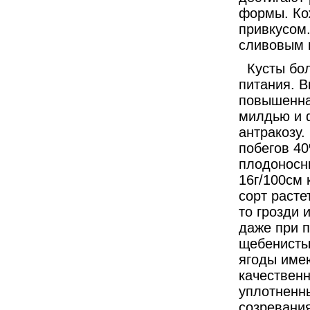
формы. Кож
привкусом.
сливовым 
Кусты бо
питания. 
повышенна
милдью и ф
антракозу
побегов 40
плодоносны
16г/100см 
сорт расте
то грозди 
даже при 
щебенистых
ягоды имею
качествен
уплотненны
созревания