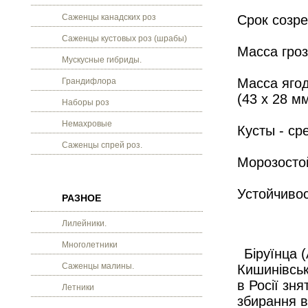
Саженцы канадских роз
Срок созре
Саженцы кустовых роз (шрабы)
Масса гроз
Мускусные гибриды.
Масса ягод
Грандифлора
(43 х 28 мм
Наборы роз
Немахровые
Кусты - ср
Саженцы спрей роз.
Морозосто
Устойчивос
РАЗНОЕ
Лилейники.
Многолетники
Біруїнца 
Саженцы малины.
Кишинівськ
в Росії зня
Летники
збирання в