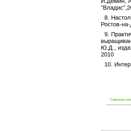
И.Дёмин, А
"Владис",2
8. Настол
Ростов-на-
9. Практи
выращиван
Ю.Д., изда
2010
10. Интер
Саженцы вин