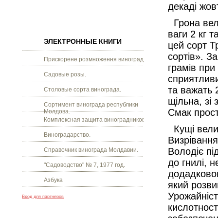
декаді жов
Грона вели
ваги 2 кг т
ЭЛЕКТРОННЫЕ КНИГИ
цей сорт Т
сортів». З
Прискорене розмноження винограду.
грамів при
Садовые розы.
сприятливи
та важать 
Столовые сорта винограда.
щільна, зі
Сортимент винограда республики
Смак прост
Молдова.
Комплексная защита виноградников.
Кущі вели
Виноградарство.
Визрівання
Володіє пі
Справочник винограда Молдавии.
до гнилі, 
"Садоводство" № 7, 1977 год.
додадковог
Азбука
який розви
Урожайність
Вход для партнеров
кислотност