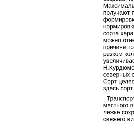
Максималь
получают 
формировк
нормировк
сорта хара
можно отне
причине то
резком ко
увеличивае
Н.Курдюмов
северных о
Сорт целес
здесь сорт
Транспор
местного 
лежке сохр
свежего ви