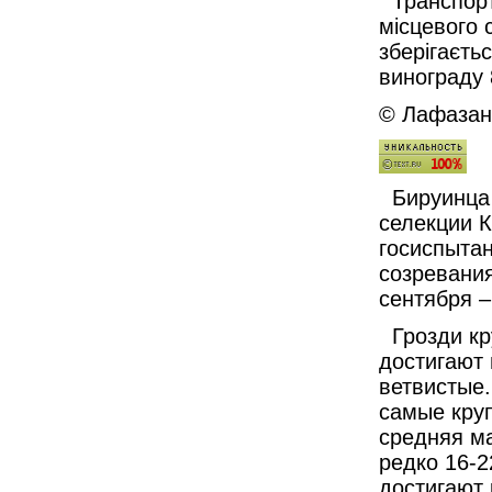
Транспорта
місцевого 
зберігаєть
винограду 
© Лафазан 
Бируинца
селекции 
госиспытан
созревания
сентября –
Грозди кр
достигают 
ветвистые.
самые круп
средняя ма
редко 16-2
достигают 