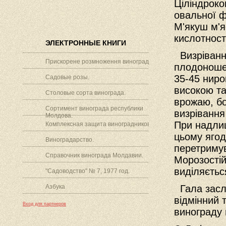
Ціліндроко
овальної ф
М'якуш м'я
кислотності
ЭЛЕКТРОННЫЕ КНИГИ
Визрівання
Прискорене розмноження винограду.
плодоноше
35-45 ниро
Садовые розы.
високою та
Столовые сорта винограда.
врожаю, бо
Сортимент винограда республики
визрівання 
Молдова.
При надлиш
Комплексная защита виноградников.
цьому ягод
Виноградарство.
перетримув
Справочник винограда Молдавии.
Морозостій
виділяєтьс
"Садоводство" № 7, 1977 год.
Азбука
Гала заслу
відмінний 
Вход для партнеров
винограду 