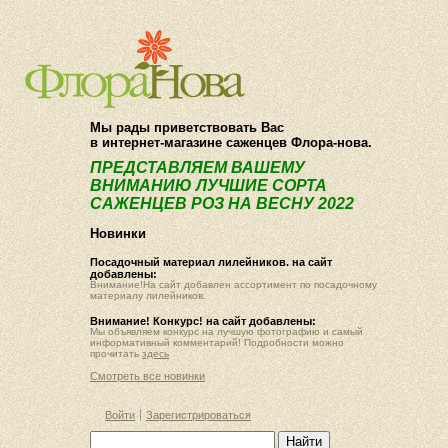
О компании
Как купить
Мы рады приветствовать Вас
в интернет-магазине саженцев Флора-нова.
ПРЕДСТАВЛЯЕМ ВАШЕМУ
ВНИМАНИЮ ЛУЧШИЕ СОРТА
САЖЕНЦЕВ РОЗ НА ВЕСНУ 2022
Новинки
Посадочный материал лилейников. на сайт
добавлены:
Внимание!На сайт добавлен ассортимент по посадочному
материалу лилейников.
Внимание! Конкурс! на сайт добавлены:
Мы объявляем конкурс на лучшую фотографию и самый
информативный комментарий! Подробности можно
прочитать
здесь
Смотреть все новинки
Войти
Зарегистрироваться