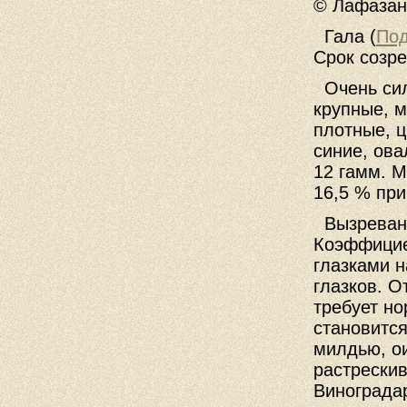
© Лафазан 
Гала (
Под
Срок созре
Очень си
крупные, м
плотные, 
синие, ова
12 гамм. М
16,5 % при
Вызреван
Коэффицие
глазками н
глазков. О
требует но
становится
милдью, ои
растрескив
Виноградар