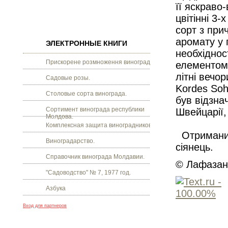
її яскраво
цвітінні 3
сорт з при
аромату у 
ЭЛЕКТРОННЫЕ КНИГИ
необхіднос
Прискорене розмноження винограду.
елементом 
літні вечо
Садовые розы.
Kordes Sohn
Столовые сорта винограда.
був відзна
Сортимент винограда республики
Швейцарії, 
Молдова.
Комплексная защита виноградников.
Отриманий 
Виноградарство.
сіянець.
Справочник винограда Молдавии.
© Лафазан 
"Садоводство" № 7, 1977 год.
Азбука
Вход для партнеров