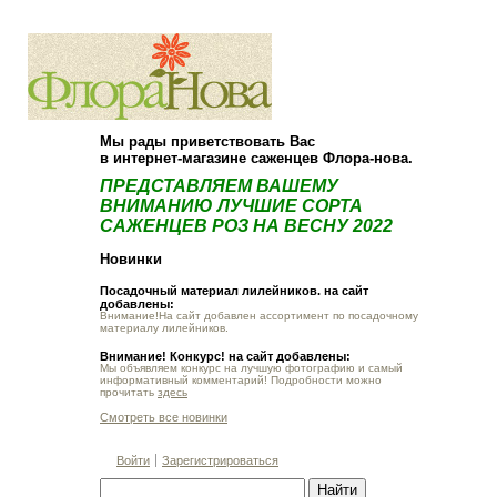
О компании
Как купить
Мы рады приветствовать Вас
в интернет-магазине саженцев Флора-нова.
ПРЕДСТАВЛЯЕМ ВАШЕМУ
ВНИМАНИЮ ЛУЧШИЕ СОРТА
САЖЕНЦЕВ РОЗ НА ВЕСНУ 2022
Новинки
Посадочный материал лилейников. на сайт
добавлены:
Внимание!На сайт добавлен ассортимент по посадочному
материалу лилейников.
Внимание! Конкурс! на сайт добавлены:
Мы объявляем конкурс на лучшую фотографию и самый
информативный комментарий! Подробности можно
прочитать
здесь
Смотреть все новинки
Войти
Зарегистрироваться