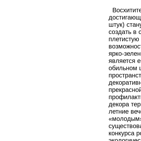
Восхитите
достигающи
штук) ста
создать в 
плетистую
возможнос
ярко-зеле
является 
обильном ц
пространст
декоративн
прекрасной
профилакт
декора тер
летние веч
«молодым» 
существов
конкурса 
экологичес