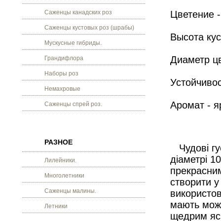
Саженцы канадских роз
Цветение -
Саженцы кустовых роз (шрабы)
Высота куст
Мускусные гибриды.
Диаметр цв
Грандифлора
Наборы роз
Устойчивос
Немахровые
Аромат - 
Саженцы спрей роз.
РАЗНОЕ
Чудові гус
діаметрі 10
Лилейники.
прекрасним
Многолетники
створити у
Саженцы малины.
використов
мають можл
Летники
щедрим яск