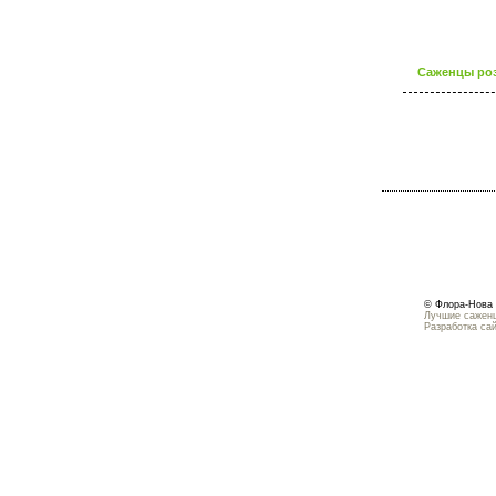
Саженцы роз
© Флора-Нова 
Лучшие саженц
Разработка са