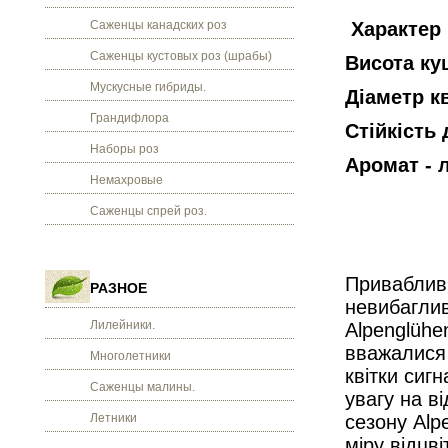
Саженцы канадских роз
Характер 
Саженцы кустовых роз (шрабы)
Висота ку
Мускусные гибриды.
Діаметр кв
Грандифлора
Стійкість 
Наборы роз
Аромат - 
Немахровые
Саженцы спрей роз.
Привабливі
РАЗНОЕ
невибаглив
Лилейники.
Alpenglühe
вважалися
Многолетники
квітки сиг
Саженцы малины.
увагу на в
Летники
сезону Alp
міру відцв