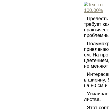
Прелесть 
требует ка
практическ
проблемны
Полумахро
привлекаю
см
. На пр
цветением,
не меняют 
Интересен
в ширину, 
на
80 см
и 
Усиливае
листва.
Этот сор