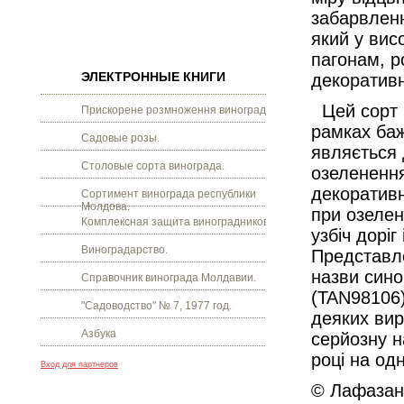
забарвленн
який у вис
пагонам, р
ЭЛЕКТРОННЫЕ КНИГИ
декоративн
Цей сорт м
Прискорене розмноження винограду.
рамках баж
Садовые розы.
являється 
Столовые сорта винограда.
озеленення
декоративн
Сортимент винограда республики
Молдова.
при озелен
Комплексная защита виноградников.
узбіч дорі
Виноградарство.
Представле
назви синон
Справочник винограда Молдавии.
(TAN98106)
"Садоводство" № 7, 1977 год.
деяких вир
Азбука
серйозну н
році на од
Вход для партнеров
© Лафазан 