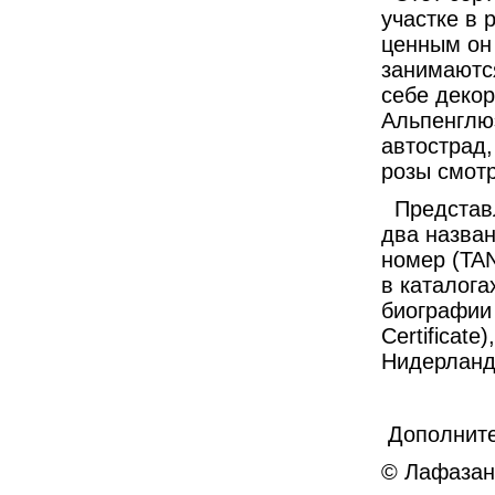
участке в 
ценным он
занимаются
себе деко
Альпенглю
автострад,
розы смотр
Представл
два назван
номер (TAN
в каталога
биографии 
Certificat
Нидерланд
Дополните
© Лафазан