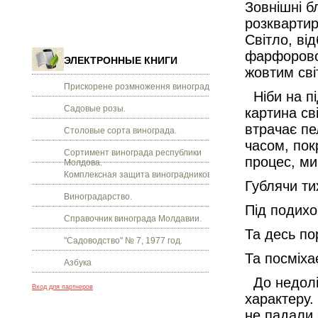
Зовнішні б
розквартир
Світло, ві
фарфоровог
ЭЛЕКТРОННЫЕ КНИГИ
жовтим сві
Прискорене розмноження винограду.
Ніби на пі
Садовые розы.
картина св
втрачає пе
Столовые сорта винограда.
часом, пок
Сортимент винограда республики
процес, ми
Молдова.
Комплексная защита виноградников.
Гублячи ти
Виноградарство.
Під подихо
Справочник винограда Молдавии.
Та десь по
"Садоводство" № 7, 1977 год.
Та посміха
Азбука
До недолі
Вход для партнеров
характеру.
не падали 