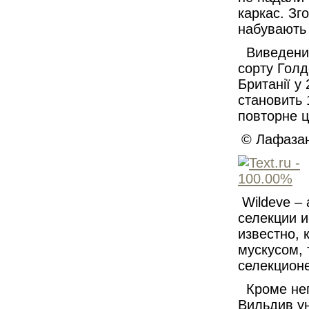
каркас. Зг
набувають
Виведений
сорту Гол
Британії у
становить 
повторне ц
© Лафазан
Wildeve – 
селекции и
известно, 
мускусом,
селекцион
Кроме неп
Вильдив у