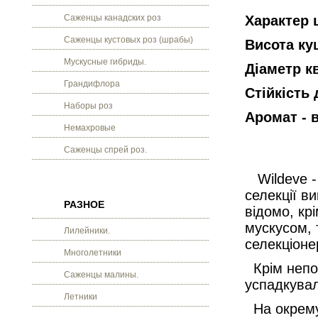
Саженцы канадских роз
Характер 
Саженцы кустовых роз (шрабы)
Висота кущ
Мускусные гибриды.
Діаметр кв
Грандифлора
Стійкість 
Наборы роз
Аромат - 
Немахровые
Саженцы спрей роз.
Wildeve - 
селекції в
РАЗНОЕ
відомо, кр
мускусом,
Лилейники.
селекціоне
Многолетники
Крім непов
Саженцы малины.
успадкувал
Летники
На окрему 