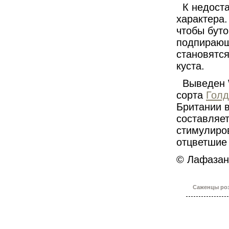
К недоста
характера.
чтобы буто
подпирающ
становятс
куста.
Выведен W
сорта
Голд
Британии в
составляет
стимулиров
отцветшие
© Лафазан 
Саженцы роз