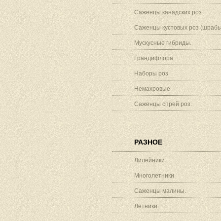
Саженцы канадских роз
Саженцы кустовых роз (шрабы
Мускусные гибриды.
Грандифлора
Наборы роз
Немахровые
Саженцы спрей роз.
РАЗНОЕ
Лилейники.
Многолетники
Саженцы малины.
Летники