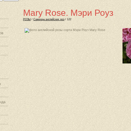
Mary Rose. Мэри Роуз
РОЗЫ
/
Саженцы английских роз
/ 122
ов
з
нда