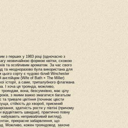
м з перших у 1983 році (одночасно з
вагу незвичайною формою квітки, схожою
ків та особливим ароматом. За час свого
нд та неодноразово була використана для
 цього сорту є чудово білий Winchester
англійцем (Wife of Bath × The Miller)
кої історії, а саме, трипалубного флагмана
ра. І хоча ця троянда, можливо,
 трояндам, вона, безсумнівно, має цілу
років, з якими важко змагатися багатьом
та тривале цвітіння (починає цвісти
куща, стійкість до хвороб, приємний
зання, здатність рости у півтіні (причому
іти відцвітають швидше), практично повну
ж набувають непривабливий вигляд),
рунтах, прекрасне забарвлення, що
янд. Можливо, кожен трояндовод захоче