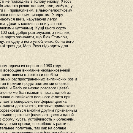
ті не приходить в голову нікому. Хтось
о «злегка розпатланим», але, мабуть, у
ти її «привабливим, вільно-пелюстковим
трохи освітленим виворотом. У міру
инаються вниз, набуваючи легку
ки. Досить колючі пагони увінчані
динокими бутонами). Кущі цього сорту
100 см), добре розгалужені, з пишним,
ня варто зазначити, що Люк Стимсон,
ду, як одну з його улюблених, бо на його
йські троянди, Мері Роуз підходить для
ном одним из первых в 1983 году
ек всеобщее внимание необыкновенной
, сочетанием оттенков и особым
самых распространенных английских роз и
тов (яркими представителями спортов
dral и Redoute нежно розового цвета).
 конечно же был назван в честь одной из
гмана английского военного флота при
ступает в совершенстве формы цветка
м рядом достоинств, которые привлекают
 соревноваться многим другим признанным
ельное цветение (начинает цвести одной
ю форму куста, устойчивость к болезням,
олучения срезки, способность расти в
ельнее полутень, так как на солнце
вость, «самоочищение» (цветки облетают