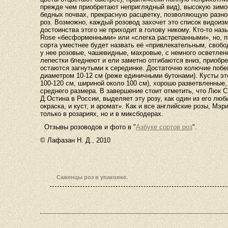
прежде чем приобретают неприглядный вид), высокую зимо
бедных почвах, прекрасную расцветку, позволяющую разно
роз. Возможно, каждый розовод захочет это список видоиз
достоинства этого не приходит в голову никому. Кто-то на
Rose «бесформенными» или «слегка растрепанными», но, п
сорта уместнее будет назвать её «привлекательным, сво
у нее розовые, чашевидные, махровые, с немного осветлен
лепестки бледнеют и ели заметно отгибаются вниз, приобре
остаются загнутыми к серединке. Достаточно колючие побег
диаметром 10-12 см (реже единичными бутонами). Кусты эт
100-120 см, шириной около 100 см), хорошо разветвленные,
среднего размера. В завершение стоит отметить, что Люк 
Д.Остина в России, выделяет эту розу, как один из его люб
окраска, и куст, и аромат». Как и все английские розы, Мэ
только в розариях, но и в миксбодерах.
Отзывы розоводов и фото в "
Азбуке сортов роз
".
© Лафазан Н. Д., 2010
Саженцы роз в упаковке.