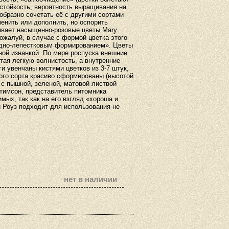
стойкость, вероятность выращивания на
образно сочетать её с другими сортами
менить или дополнить, но оспорить
зывает насыщенно-розовые цветы Mary
ожалуй, в случае с формой цветка этого
бодно-лепестковым формированием». Цветы
ной изнанкой. По мере роспуска внешние
тая легкую волнистость, а внутренние
и увенчаны кистями цветков из 3-7 штук,
ого сорта красиво сформированы (высотой
 с пышной, зеленой, матовой листвой
Стимсон, представитель питомника
имых, так как на его взгляд «хороша и
ри Роуз подходит для использования не
нет в наличии