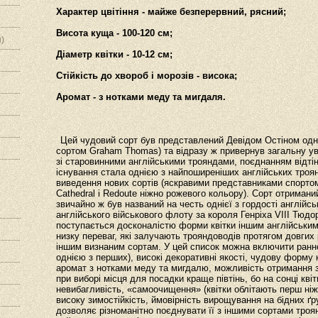
Характер цвітіння - майже безперервний, рясний;
Висота куща - 100-120 см;
)
Діаметр квітки - 10-12 см;
Стійкість до хвороб і морозів - висока;
Аромат - з нотками меду та мигдаля.
Цей чудовий сорт був представлений Девідом Остіном одни
сортом Graham Thomas) та відразу ж привернув загальну у
зі старовинними англійськими трояндами, поєднанням відтін
існування стала однією з найпоширеніших англійських троя
виведення нових сортів (яскравими представниками спортом
Cathedral і Redoute ніжно рожевого кольору). Сорт отриманий 
звичайно ж був названий на честь однієї з гордості англійсь
англійського військового флоту за короля Генріха VIII Тюдо
поступається досконалістю форми квітки іншим англійським
низку переваг, які залучають трояндоводів протягом довгих 
іншим визнаним сортам. У цей список можна включити раннє 
однією з перших), високі декоративні якості, чудову форму 
аромат з нотками меду та мигдалю, можливість отримання зрі
при виборі місця для посадки краще півтінь, бо на сонці кв
невибагливість, «самоочищення» (квітки облітають перш ні
високу зимостійкість, ймовірність вирощування на бідних ґ
дозволяє різноманітно поєднувати її з іншими сортами тро