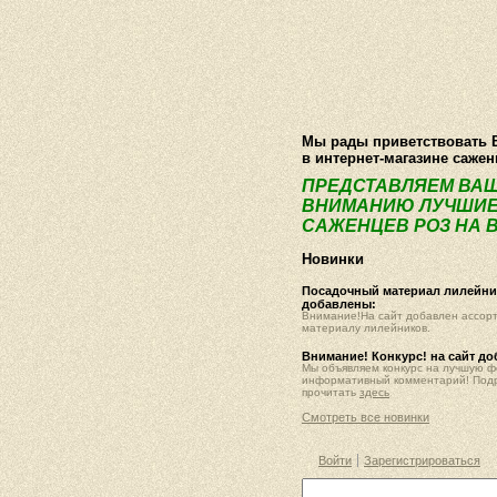
О компании
Как купить
Фотогалер
Мы рады приветствовать 
в интернет-магазине саже
ПРЕДСТАВЛЯЕМ ВА
ВНИМАНИЮ ЛУЧШИЕ
САЖЕНЦЕВ РОЗ НА В
Новинки
Посадочный материал лилейник
добавлены:
Внимание!На сайт добавлен ассор
материалу лилейников.
Внимание! Конкурс! на сайт д
Мы объявляем конкурс на лучшую 
информативный комментарий! Под
прочитать
здесь
Смотреть все новинки
Войти
Зарегистрироваться