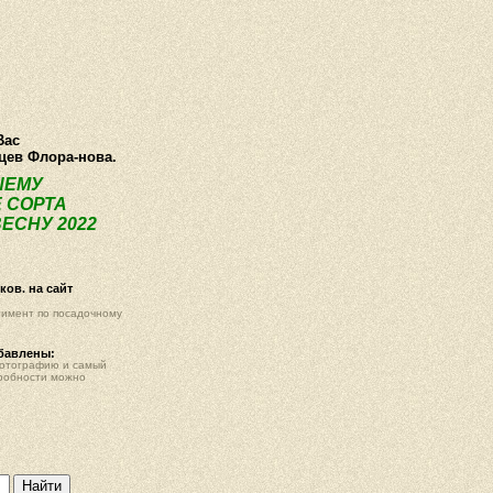
ея
Статьи
Опт
Контакты
Вас
нцев Флора-нова.
ШЕМУ
 СОРТА
ЕСНУ 2022
ов. на сайт
тимент по посадочному
обавлены:
фотографию и самый
робности можно