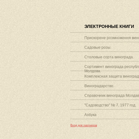
ЭЛЕКТРОННЫЕ КНИГИ
Прискорене розмноження вино
Садовые розы.
Столовые сорта винограда.
Сортимент винограда республ
Молдова.
Комплексная защита виноград
Виноградарство.
Справочник винограда Молдав
"Садоводство" № 7, 1977 год.
Азбука
Вход для партнеров