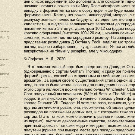
цей список видозмінити або доповнити, але оскаржити гіднос
називає насичено рожеві квіти Mary Rose «безформними» аб
випадку з формою квітки цього сорту доречніше буде назва
формуванням». Квіти у неї рожеві, чашоподібні, махрові, з 
розпуску зовнішні пелюстки бліднуть та ледве помітно відг
хвилястість, а внутрішні залишаються загнутими до середин
пензлями квіток з 3-7 штук, діаметром 10-12 см (рідше поо
красиво сформовані (висотою 100-120 см, шириною близько 
граду.
зеленим, матовим листям середнього розміру. На завершен
представник розплідника Д.Остіна у Росії, виділяє цю троян
погляд «гарне і забарвлення, і кущ, і аромат». Як всі англі
використання не тільки у розаріях, але у міксбодерах.
© Лафазан Н. Д., 2020.
ики
Этот замечательный сорт был представлен Дэвидом Ости
(одновременно с сортом Graham Thomas) и сразу же привл
ников.
формой цветка, схожей со старинными английскими розами
ароматом. За время своего существования стала одной из 
неоднократно была использована для выведения новых сор
этого сорта являются восхитительно белый Winchester Cathe
ии.
Сорт полученный англичанином (Wife of Bath
× The Miller)
гордости английской истории, а именно, трехпалубного фла
короле Генрихе VIII Тюдоре. И хотя эта роза, возможно, у
другим английским розам, она, несомненно, обладает целы
розоводов на протяжении долгих лет, и с которыми тяжело
сортам. В этот список можно включить раннее и продолжит
из первых), высокие декоративные качества, замечательну
приятный аромат с нотками меда и миндаля, возможность п
полутени (причем при выборе места для посадки предпочтит
цветы отцветают быстрее), практически полную неприхотли