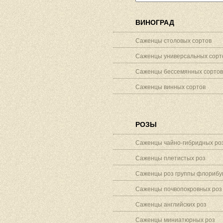
ВИНОГРАД
Саженцы столовых сортов
Саженцы универсальных сорт
Саженцы бессемянных сортов
Саженцы винных сортов
РОЗЫ
Саженцы чайно-гибридных ро
Саженцы плетистых роз
Саженцы роз группы флорибу
Саженцы почвопокровных роз
Саженцы английских роз
Саженцы миниатюрных роз