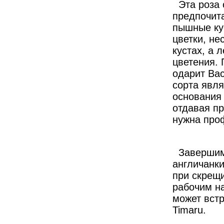
Эта роза
предпочита
пышные кус
цветки, не
кустах, а 
цветения. 
одарит Ва
сорта явля
основания 
отдавая пр
нужна про
Завершим
англичанки
при скрещ
рабочим на
может встр
Timaru.