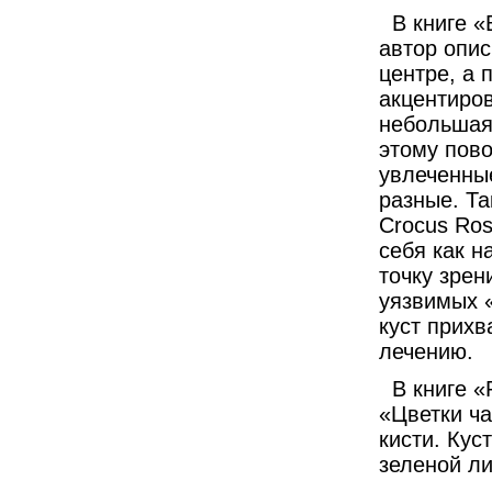
В книге 
автор опис
центре, а 
акцентиров
небольшая 
этому пов
увлеченны
разные. Та
Crocus Ros
себя как н
точку зрен
уязвимых «
куст прихв
лечению.
В книге «
«Цветки ч
кисти. Кус
зеленой ли