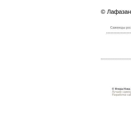
© Лафазан
Саженцы роз
© Флора-Нова 
Лучшие саженц
Разработка са