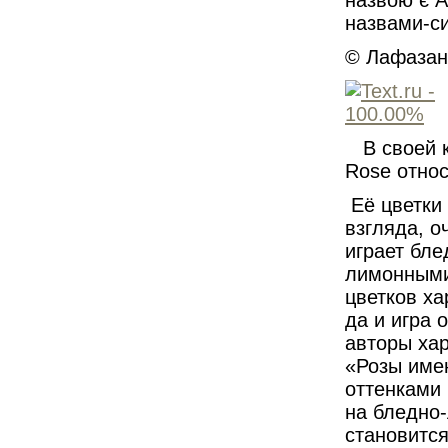
назвою є A
назвами-си
© Лафазан
В своей 
Rose относ
Её цветки 
взгляда, о
играет бл
лимонными
цветков ха
да и игра 
авторы ха
«Розы име
оттенками 
на бледно
становится