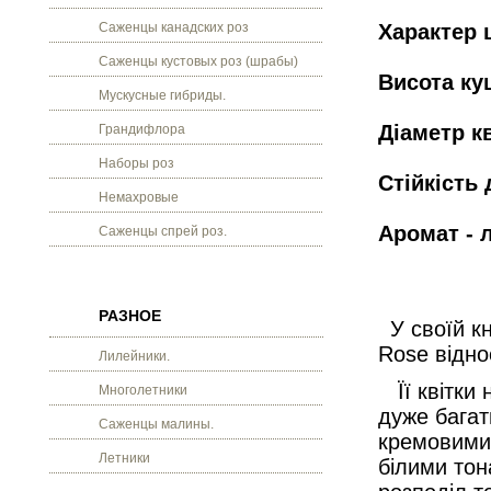
Саженцы канадских роз
Характер 
Саженцы кустовых роз (шрабы)
Висота кущ
Мускусные гибриды.
Діаметр кв
Грандифлора
Наборы роз
Стійкість 
Немахровые
Аромат - 
Саженцы спрей роз.
РАЗНОЕ
У своїй к
Rose відно
Лилейники.
Її квітки н
Многолетники
дуже багат
Саженцы малины.
кремовими
Летники
білими тон