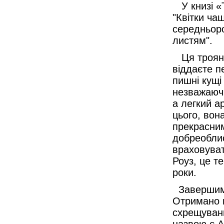
У книзі «Т
"Квітки чаш
середньоро
листям".
Ця троянд
віддаєте пе
пишні кущі 
незважаючи
а легкий а
цього, вон
прекрасним
добреоблис
враховуват
Роуз, це т
роки.
Завершимо 
Отримано в
схрещуванн