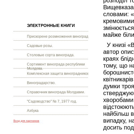
розподіл то
Вищевказан
словами: «
кремовими 
ЭЛЕКТРОННЫЕ КНИГИ
змінюється
майже біл
Прискорене розмноження винограду.
У книзі «В
Садовые розы.
автор опис
Столовые сорта винограда.
краях блід
Сортимент винограда республики
тому, що н
Молдова.
борошнисто
Комплексная защита виноградников.
квітникарі
Виноградарство.
думки троя
стверджуют
Справочник винограда Молдавии.
хворобами 
"Садоводство" № 7, 1977 год.
відстоюють
Азбука
найбільш в
випадку, н
Вход для партнеров
досить под